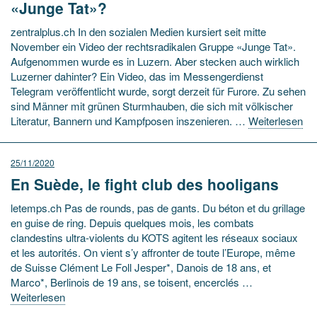
«Junge Tat»?
zentralplus.ch In den sozialen Medien kursiert seit mitte
November ein Video der rechtsradikalen Gruppe «Junge Tat».
Aufgenommen wurde es in Luzern. Aber stecken auch wirklich
Luzerner dahinter? Ein Video, das im Messengerdienst
Telegram veröffentlicht wurde, sorgt derzeit für Furore. Zu sehen
sind Männer mit grünen Sturmhauben, die sich mit völkischer
Literatur, Bannern und Kampfposen inszenieren. …
Weiterlesen
25/11/2020
En Suède, le fight club des hooligans
letemps.ch Pas de rounds, pas de gants. Du béton et du grillage
en guise de ring. Depuis quelques mois, les combats
clandestins ultra-violents du KOTS agitent les réseaux sociaux
et les autorités. On vient s’y affronter de toute l’Europe, même
de Suisse Clément Le Foll Jesper*, Danois de 18 ans, et
Marco*, Berlinois de 19 ans, se toisent, encerclés …
Weiterlesen