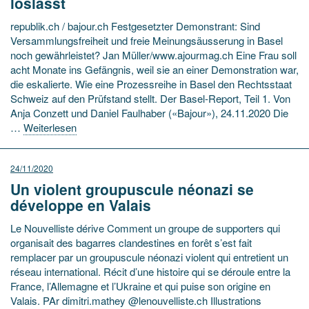
loslässt
republik.ch / bajour.ch Festgesetzter Demonstrant: Sind
Versammlungs­freiheit und freie Meinungs­äusserung in Basel
noch gewährleistet? Jan Müller/www.ajourmag.ch Eine Frau soll
acht Monate ins Gefängnis, weil sie an einer Demonstration war,
die eskalierte. Wie eine Prozessreihe in Basel den Rechtsstaat
Schweiz auf den Prüfstand stellt. Der Basel-Report, Teil 1. Von
Anja Conzett und Daniel Faulhaber («Bajour»), 24.11.2020 Die
…
Weiterlesen
24/11/2020
Un violent groupuscule néonazi se
développe en Valais
Le Nouvelliste dérive Comment un groupe de supporters qui
organisait des bagarres clandestines en forêt s’est fait
remplacer par un groupuscule néonazi violent qui entretient un
réseau international. Récit d’une histoire qui se déroule entre la
France, l’Allemagne et l’Ukraine et qui puise son origine en
Valais. PAr dimitri.mathey @lenouvelliste.ch Illustrations