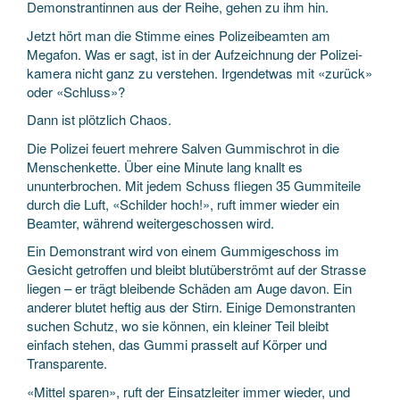
Demonstrantinnen aus der Reihe, gehen zu ihm hin.
Jetzt hört man die Stimme eines Polizei­beamten am
Megafon. Was er sagt, ist in der Aufzeichnung der Polizei­
kamera nicht ganz zu verstehen. Irgendetwas mit «zurück»
oder «Schluss»?
Dann ist plötzlich Chaos.
Die Polizei feuert mehrere Salven Gummi­schrot in die
Menschen­kette. Über eine Minute lang knallt es
ununterbrochen. Mit jedem Schuss fliegen 35 Gummi­teile
durch die Luft, «Schilder hoch!», ruft immer wieder ein
Beamter, während weiter­geschossen wird.
Ein Demonstrant wird von einem Gummi­geschoss im
Gesicht getroffen und bleibt blutüberströmt auf der Strasse
liegen – er trägt bleibende Schäden am Auge davon. Ein
anderer blutet heftig aus der Stirn. Einige Demonstranten
suchen Schutz, wo sie können, ein kleiner Teil bleibt
einfach stehen, das Gummi prasselt auf Körper und
Transparente.
«Mittel sparen», ruft der Einsatz­leiter immer wieder, und