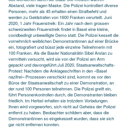
Abstand, viele tragen Maske. Die Polizei kontrolliert diverse
Personen, mehr als 45 erhalten einen Strafbefehl und
werden zu Geldstrafen von 1600 Franken verurteilt. Juni
2020, 1 Jahr Frauenstreik: Ein Jahr nach dem grossen
schweizweiten Frauenstreik findet in Basel eine kleine,
covidbedingt unbewilligte Demo statt. Die Polizei kesselt die
vornehmlich weiblichen Demonstrantinnen auf einer Brücke
ein, fotografiert und büsst jede einzelne Teilnehmerin mit
100 Franken. Als die Basler Nationalrätin Sibel Arslan zu
vermitteln versucht, wird sie von der Polizei am Arm
gepackt und davongeführt.Juli 2020, Staats­anwaltschafts-
Protest: Nachdem die Anklage­schriften in den «Basel
nazifrei»-Prozessen verschickt sind, kommt es vor den
Büros der Staats­anwaltschaft zu einer Demonstration, an
der rund 100 Personen teilnehmen. Die Polizei greift ein,
führt Personen­kontrollen durch, die Demonstranten bleiben
friedlich. Im Herbst erhalten sie trotzdem Vorladungen.
Ihnen wird vorgeworfen, sich nicht auf Geheiss der Polizei
entfernt zu haben. Beobachter schildern aber, dass die
Demonstrantinnen so eingekesselt wurden, dass sie sich
gar nicht entfernen konnten.