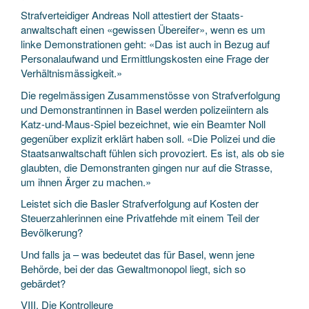
Strafverteidiger Andreas Noll attestiert der Staats­
anwaltschaft einen «gewissen Übereifer», wenn es um
linke Demonstrationen geht: «Das ist auch in Bezug auf
Personal­aufwand und Ermittlungs­kosten eine Frage der
Verhältnismässigkeit.»
Die regelmässigen Zusammen­stösse von Straf­verfolgung
und Demonstrantinnen in Basel werden polizei­intern als
Katz-und-Maus-Spiel bezeichnet, wie ein Beamter Noll
gegenüber explizit erklärt haben soll. «Die Polizei und die
Staats­anwaltschaft fühlen sich provoziert. Es ist, als ob sie
glaubten, die Demonstranten gingen nur auf die Strasse,
um ihnen Ärger zu machen.»
Leistet sich die Basler Straf­verfolgung auf Kosten der
Steuer­zahlerinnen eine Privat­fehde mit einem Teil der
Bevölkerung?
Und falls ja – was bedeutet das für Basel, wenn jene
Behörde, bei der das Gewalt­monopol liegt, sich so
gebärdet?
VIII. Die Kontrolleure