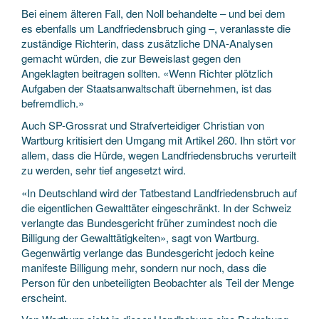
Bei einem älteren Fall, den Noll behandelte – und bei dem
es ebenfalls um Landfriedens­bruch ging –, veranlasste die
zuständige Richterin, dass zusätzliche DNA-Analysen
gemacht würden, die zur Beweis­last gegen den
Angeklagten beitragen sollten. «Wenn Richter plötzlich
Aufgaben der Staats­anwaltschaft übernehmen, ist das
befremdlich.»
Auch SP-Grossrat und Straf­verteidiger Christian von
Wartburg kritisiert den Umgang mit Artikel 260. Ihn stört vor
allem, dass die Hürde, wegen Landfriedens­bruchs verurteilt
zu werden, sehr tief angesetzt wird.
«In Deutschland wird der Tatbestand Land­friedens­bruch auf
die eigentlichen Gewalt­täter eingeschränkt. In der Schweiz
verlangte das Bundes­gericht früher zumindest noch die
Billigung der Gewalt­tätigkeiten», sagt von Wartburg.
Gegenwärtig verlange das Bundes­gericht jedoch keine
manifeste Billigung mehr, sondern nur noch, dass die
Person für den unbeteiligten Beobachter als Teil der Menge
erscheint.