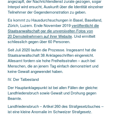
angezapft, der Nachrichten­dienst zurate gezogen, sogar
Interpol wird ersucht, Auskunft über die Identität einzelner
Teilnehmer der Gegen­demonstration zu geben.
Es kommt zu Haus­durchsuchungen in Basel, Baselland,
Zürich, Luzern. Ende November 2019
veröffentlicht die
Staatsanwaltschaft gar die unverpixelten Fotos von
20 Demoteilnehmern auf ihrer Website
. Und ermittelt
schliesslich gegen über 60 Personen.
Seit Juli 2020 laufen die Prozesse. Insgesamt hat die
Staats­anwaltschaft 38 Anklage­schriften eingereicht.
Allesamt fordern sie hohe Freiheits­strafen – auch bei
Menschen, die an jenem Tag einfach demonstriert und
keine Gewalt angewendet haben.
IV. Der Tatbestand
Der Hauptanklagepunkt ist bei allen Fällen der gleiche:
Landfriedens­bruch sowie Gewalt und Drohung gegen
Beamte.
Landfriedensbruch – Artikel 260 des Straf­gesetz­buches –
ist eine kleine Anomalie im Schweizer Strafgesetz.