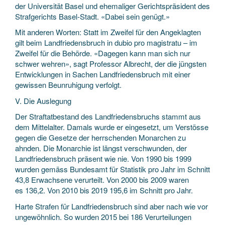
der Universität Basel und ehemaliger Gerichts­präsident des
Straf­gerichts Basel-Stadt. «Dabei sein genügt.»
Mit anderen Worten: Statt im Zweifel für den Angeklagten
gilt beim Landfriedens­bruch in dubio pro magistratu – im
Zweifel für die Behörde. «Dagegen kann man sich nur
schwer wehren», sagt Professor Albrecht, der die jüngsten
Entwicklungen in Sachen Landfriedens­bruch mit einer
gewissen Beunruhigung verfolgt.
V. Die Auslegung
Der Straftatbestand des Landfriedens­bruchs stammt aus
dem Mittelalter. Damals wurde er eingesetzt, um Verstösse
gegen die Gesetze der herrschenden Monarchen zu
ahnden. Die Monarchie ist längst verschwunden, der
Landfriedens­bruch präsent wie nie. Von 1990 bis 1999
wurden gemäss Bundes­amt für Statistik pro Jahr im Schnitt
43,8 Erwachsene verurteilt. Von 2000 bis 2009 waren
es 136,2. Von 2010 bis 2019 195,6 im Schnitt pro Jahr.
Harte Strafen für Landfriedens­bruch sind aber nach wie vor
ungewöhnlich. So wurden 2015 bei 186 Verurteilungen