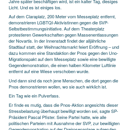
Jahre später beschäftigen wird, ist ein kalter Tag, diesiges
Licht. Und es ist einiges los.
Auf dem Claraplatz, 200 Meter vom Messe­platz entfernt,
demonstrieren LGBTQI-Aktivistinnen gegen die SVP-
Selbstbestimmungs­initiative. Auf dem Theaterplatz
protestieren Gewerkschaften gegen Massen­entlassungen
der Novartis. In der Innenstadt findet der alljährliche
Stadtlauf statt, der Weihnachts­markt feiert Eröffnung – und
dazu kommen eine Stand­aktion der Pnos gegen den Uno-
Migrations­pakt auf dem Messeplatz sowie eine bewilligte
Gegen­demonstration, die einen halben Kilometer Luftlinie
entfernt auf eine Wiese verschoben wurde.
Und dann sind da noch jene Menschen, die dort gegen die
Pnos demonstrieren wollen, wo sie auch wirklich ist.
Ein Tag wie ein Pulverfass.
Er finde es mutig, dass die Pnos-Aktion angesichts dieser
Stress­belastung überhaupt bewilligt worden sei, sagte SP-
Präsident Pascal Pfister. Seine Partei hatte, wie alle
politischen Parteien mit Ausnahme der SVP, zur bewilligten
Gegen­demonstration auf der Dreirosen­anlage aufgerufen.