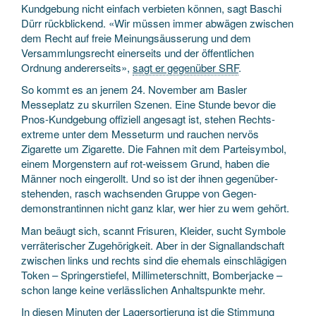
Kundgebung nicht einfach verbieten können, sagt Baschi
Dürr rückblickend. «Wir müssen immer abwägen zwischen
dem Recht auf freie Meinungs­äusserung und dem
Versammlungs­recht einerseits und der öffentlichen
Ordnung andererseits»,
sagt er gegenüber SRF
.
So kommt es an jenem 24. November am Basler
Messeplatz zu skurrilen Szenen. Eine Stunde bevor die
Pnos-Kundgebung offiziell angesagt ist, stehen Rechts­
extreme unter dem Messe­turm und rauchen nervös
Zigarette um Zigarette. Die Fahnen mit dem Partei­symbol,
einem Morgenstern auf rot-weissem Grund, haben die
Männer noch eingerollt. Und so ist der ihnen gegenüber­
stehenden, rasch wachsenden Gruppe von Gegen­
demonstrantinnen nicht ganz klar, wer hier zu wem gehört.
Man beäugt sich, scannt Frisuren, Kleider, sucht Symbole
verräterischer Zugehörigkeit. Aber in der Signal­landschaft
zwischen links und rechts sind die ehemals einschlägigen
Token – Springer­stiefel, Millimeter­schnitt, Bomber­jacke –
schon lange keine verlässlichen Anhalts­punkte mehr.
In diesen Minuten der Lager­sortierung ist die Stimmung