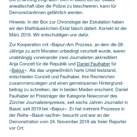
anwaltschaft über die Polizei zu beschweren, kann für
Demonstrantinnen gefährlich werden.
Hinweis: In der Box zur Chronologie der Eskalation haben
wir den Matthäuskirchen-Eklat falsch datiert. Korrekt ist der
März 2016. Wir entschuldigen uns dafür.
Zur Kooperation mit «Bajour»Am Prozess, an dem die 28-
Jährige zu acht Monaten unbedingt verurteilt wurde, waren
unabhängig voneinander zwei Journalisten akkreditiert.
Anja Conzett für die Republik und
Daniel Faulhaber
für
«
Bajour
». Als das ungewöhnlich harte Urteil feststand,
entschieden Conzett und Faulhaber, ihre Recherchen
zusammenzulegen und einen gemeinsamen Hintergrund­
beitrag zu schreiben, der in beiden Medien erscheint. Daniel
Faulhaber ist Preisträger der Kategorie Newcomer des
Zürcher Journalisten­preises, seit sechs Jahren Journalist in
Basel, seit 2019 bei «Bajour». Er hat mehrere Prozesse in
der Reihe «Basel nazifrei» besucht und war an der
Demonstration vom 24. November 2018 als freier Reporter
vor Ort.