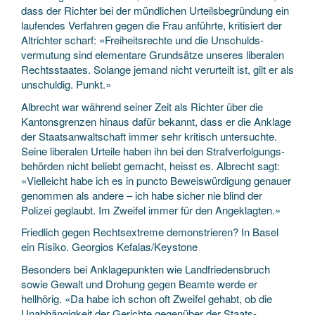
dass der Richter bei der mündlichen Urteils­begründung ein
laufendes Verfahren gegen die Frau anführte, kritisiert der
Altrichter scharf: «Freiheits­rechte und die Unschulds­
vermutung sind elementare Grund­sätze unseres liberalen
Rechts­staates. Solange jemand nicht verurteilt ist, gilt er als
unschuldig. Punkt.»
Albrecht war während seiner Zeit als Richter über die
Kantons­grenzen hinaus dafür bekannt, dass er die Anklage
der Staats­anwaltschaft immer sehr kritisch untersuchte.
Seine liberalen Urteile haben ihn bei den Straf­verfolgungs­
behörden nicht beliebt gemacht, heisst es. Albrecht sagt:
«Vielleicht habe ich es in puncto Beweis­würdigung genauer
genommen als andere – ich habe sicher nie blind der
Polizei geglaubt. Im Zweifel immer für den Angeklagten.»
Friedlich gegen Rechtsextreme demonstrieren? In Basel
ein Risiko. Georgios Kefalas/Keystone
Besonders bei Anklage­punkten wie Landfriedens­bruch
sowie Gewalt und Drohung gegen Beamte werde er
hellhörig. «Da habe ich schon oft Zweifel gehabt, ob die
Unabhängigkeit der Gerichte gegenüber der Staats­