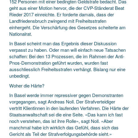
152 Personen mit einer bedingten Geldstrafe bedacht. Das
geht aus einer Motion hervor, die der CVP-Ständerat Beat
Rieder 2017 einreichte. Er forderte damals, dass der
Landfriedens­bruch zwingend mit Freiheits­strafen
einhergeht. Die Verschärfung des Gesetzes scheiterte am
Nationalrat.
In Basel scheint man das Ergebnis dieser Diskussion
verpasst zu haben. Oder man will einfach neue Tatsachen
schaffen: Bei den 13 Prozessen, die im Rahmen der Anti-
Pnos-Demonstration geführt wurden, wurden fast
ausschliesslich Freiheits­strafen verhängt. Bislang nur eine
unbedingt.
Woher die Härte?
In Basel werde immer repressiver gegen Demonstranten
vorgegangen, sagt Andreas Noll. Der Straf­verteidiger
vertritt Klientinnen in den laufenden Verfahren. Die Härte der
Staats­anwaltschaft sei die eine Seite. «Das kann ich fast
noch verstehen, das ist ihre Rolle», sagt Noll. «Aber
manchmal habe ich wirklich das Gefühl, dass sich das
Gericht als Teil der Straf­verfolgungs­behörde sieht.»