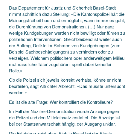
Das Departement für Justiz und Sicherheit Basel-Stadt
nimmt schriftlich dazu Stellung: «Die Kantons­polizei hält die
Meinungs­freiheit hoch und ermöglicht, wann immer es geht,
die Durch­führung von Demonstrationen. (…) Nur ganz
wenige Kund­gebungen werden nicht bewilligt oder führen zu
polizeilichen Interventionen. Gleichbleibend ist weiter auch
der Auftrag, Delikte im Rahmen von Kund­gebungen (zum
Beispiel Sach­beschädigungen) zu verhindern oder zu
verzeigen. Welchem politischem oder anderweitigem Milieu
mutmassliche Täter zugehören, spielt dabei keinerlei
Rolle.»
Ob die Polizei sich jeweils korrekt verhalte, könne er nicht
beurteilen, sagt Altrichter Albrecht. «Das müsste untersucht
werden.»
Es ist die alte Frage: Wer kontrolliert die Kontrolleure?
Im Fall der Nazifrei-Demonstration wurde Anzeige gegen
die Polizei und den Mittel­einsatz erstattet. Die Anzeige ist
bei der Staats­anwaltschaft hängig, der Ausgang unklar.
Die Erfahrung zeigt aber: Sich in Basel bei der Staats­