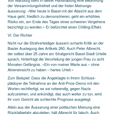
Von Wartburg sieht in dieser Hand­habung eine Bedrohung
der Versammlungs­freiheit und der freien Meinungs­
äusserung: «Wer heute in Basel mit der Absicht aus dem
Haus geht, friedlich zu demonstrieren, geht ein erhöhtes
Risiko ein, am Ende des Tages eines schweren Vergehens
bezichtigt zu werden.» Er befürchtet einen Chilling-Effekt.
VI. Der Richter
Nicht nur die Straf­verteidiger äussern scharfe Kritik an der
Basler Auslegung des Artikels 260. Auch Peter Albrecht,
der selbst über 25 Jahre am Strafgericht Basel-Stadt Urteile
sprach, hinterfragt die Verurteilung der jungen Frau zu acht
Monaten Gefängnis. «Ein von meiner Warte aus – ohne
Akten­einsicht zu haben – hartes Urteil.»
Zum Beispiel: Dass die Angeklagte in ihrem Schluss­
plädoyer die Teilnahme an der Anti-Pnos-Demo mit den
Worten rechtfertigt, es sei notwendig, gegen Nazis
aufzustehen, und ankündigt, das auch weiter zu tun, wird
ihr vom Gericht als schlechte Prognose ausgelegt.
Allein aus der Äusserung einer politischen Meinung eine
Rückfall­gefahr abzuleiten, hält Albrecht für falsch. Auch,