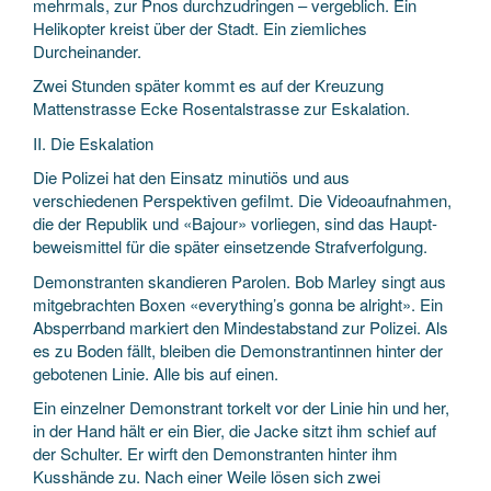
mehrmals, zur Pnos durchzudringen – vergeblich. Ein
Helikopter kreist über der Stadt. Ein ziemliches
Durcheinander.
Zwei Stunden später kommt es auf der Kreuzung
Mattenstrasse Ecke Rosental­strasse zur Eskalation.
II. Die Eskalation
Die Polizei hat den Einsatz minutiös und aus
verschiedenen Perspektiven gefilmt. Die Video­aufnahmen,
die der Republik und «Bajour» vorliegen, sind das Haupt­
beweismittel für die später einsetzende Strafverfolgung.
Demonstranten skandieren Parolen. Bob Marley singt aus
mitgebrachten Boxen «everything’s gonna be alright». Ein
Absperr­band markiert den Mindest­abstand zur Polizei. Als
es zu Boden fällt, bleiben die Demonstrantinnen hinter der
gebotenen Linie. Alle bis auf einen.
Ein einzelner Demonstrant torkelt vor der Linie hin und her,
in der Hand hält er ein Bier, die Jacke sitzt ihm schief auf
der Schulter. Er wirft den Demonstranten hinter ihm
Kusshände zu. Nach einer Weile lösen sich zwei