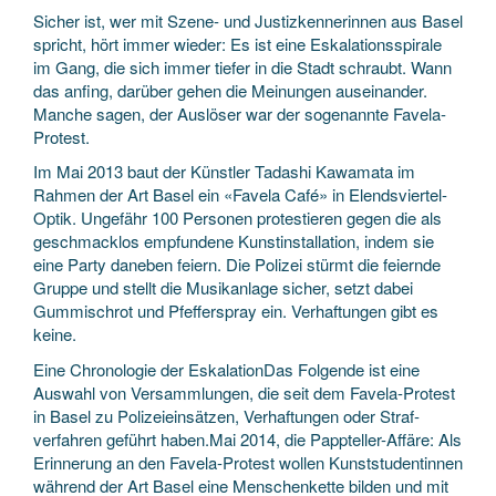
Sicher ist, wer mit Szene- und Justiz­kennerinnen aus Basel
spricht, hört immer wieder: Es ist eine Eskalations­spirale
im Gang, die sich immer tiefer in die Stadt schraubt. Wann
das anfing, darüber gehen die Meinungen auseinander.
Manche sagen, der Auslöser war der sogenannte Favela-
Protest.
Im Mai 2013 baut der Künstler Tadashi Kawamata im
Rahmen der Art Basel ein «Favela Café» in Elends­viertel-
Optik. Ungefähr 100 Personen protestieren gegen die als
geschmacklos empfundene Kunst­installation, indem sie
eine Party daneben feiern. Die Polizei stürmt die feiernde
Gruppe und stellt die Musik­anlage sicher, setzt dabei
Gummi­schrot und Pfeffer­spray ein. Verhaftungen gibt es
keine.
Eine Chronologie der EskalationDas Folgende ist eine
Auswahl von Versammlungen, die seit dem Favela-Protest
in Basel zu Polizei­einsätzen, Verhaftungen oder Straf­
verfahren geführt haben.Mai 2014, die Pappteller-Affäre: Als
Erinnerung an den Favela-Protest wollen Kunst­studentinnen
während der Art Basel eine Menschen­kette bilden und mit