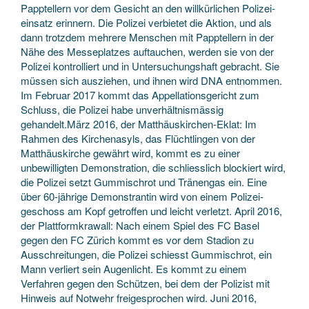
Papptellern vor dem Gesicht an den willkürlichen Polizei­
einsatz erinnern. Die Polizei verbietet die Aktion, und als
dann trotzdem mehrere Menschen mit Papptellern in der
Nähe des Messe­platzes auftauchen, werden sie von der
Polizei kontrolliert und in Untersuchungs­haft gebracht. Sie
müssen sich ausziehen, und ihnen wird DNA entnommen.
Im Februar 2017 kommt das Appellations­gericht zum
Schluss, die Polizei habe unverhältnis­mässig
gehandelt.März 2016, der Matthäuskirchen-Eklat: Im
Rahmen des Kirchen­asyls, das Flüchtlingen von der
Matthäus­kirche gewährt wird, kommt es zu einer
unbewilligten Demonstration, die schliesslich blockiert wird,
die Polizei setzt Gummi­schrot und Tränengas ein. Eine
über 60-jährige Demonstrantin wird von einem Polizei­
geschoss am Kopf getroffen und leicht verletzt. April 2016,
der Plattformkrawall: Nach einem Spiel des FC Basel
gegen den FC Zürich kommt es vor dem Stadion zu
Ausschreitungen, die Polizei schiesst Gummi­schrot, ein
Mann verliert sein Augen­licht. Es kommt zu einem
Verfahren gegen den Schützen, bei dem der Polizist mit
Hinweis auf Notwehr freigesprochen wird. Juni 2016,