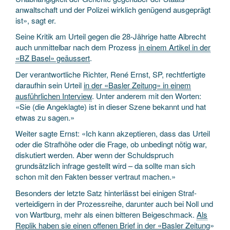
anwaltschaft und der Polizei wirklich genügend ausgeprägt
ist», sagt er.
Seine Kritik am Urteil gegen die 28-Jährige hatte Albrecht
auch unmittelbar nach dem Prozess
in einem Artikel in der
«BZ Basel» geäussert
.
Der verantwortliche Richter, René Ernst, SP, rechtfertigte
daraufhin sein Urteil
in der «Basler Zeitung» in einem
ausführlichen Interview
. Unter anderem mit den Worten:
«Sie (die Angeklagte) ist in dieser Szene bekannt und hat
etwas zu sagen.»
Weiter sagte Ernst: «Ich kann akzeptieren, dass das Urteil
oder die Strafhöhe oder die Frage, ob unbedingt nötig war,
diskutiert werden. Aber wenn der Schuld­spruch
grundsätzlich infrage gestellt wird – da sollte man sich
schon mit den Fakten besser vertraut machen.»
Besonders der letzte Satz hinterlässt bei einigen Straf­
verteidigern in der Prozess­reihe, darunter auch bei Noll und
von Wartburg, mehr als einen bitteren Beigeschmack.
Als
Replik haben sie einen offenen Brief in der «Basler Zeitung
»