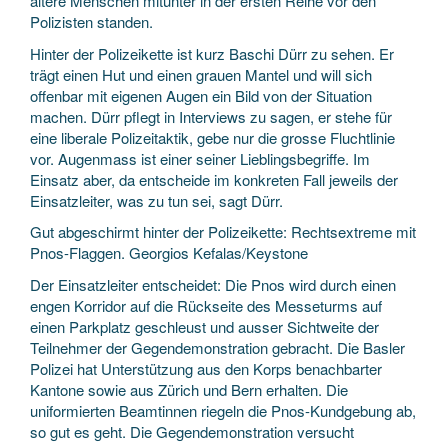
ältere Menschen mitunter in der ersten Reihe vor den
Polizisten standen.
Hinter der Polizeikette ist kurz Baschi Dürr zu sehen. Er
trägt einen Hut und einen grauen Mantel und will sich
offenbar mit eigenen Augen ein Bild von der Situation
machen. Dürr pflegt in Interviews zu sagen, er stehe für
eine liberale Polizei­taktik, gebe nur die grosse Flucht­linie
vor. Augen­mass ist einer seiner Lieblings­begriffe. Im
Einsatz aber, da entscheide im konkreten Fall jeweils der
Einsatz­leiter, was zu tun sei, sagt Dürr.
Gut abgeschirmt hinter der Polizeikette: Rechtsextreme mit
Pnos-Flaggen. Georgios Kefalas/Keystone
Der Einsatzleiter entscheidet: Die Pnos wird durch einen
engen Korridor auf die Rückseite des Messe­turms auf
einen Parkplatz geschleust und ausser Sichtweite der
Teilnehmer der Gegen­demonstration gebracht. Die Basler
Polizei hat Unterstützung aus den Korps benachbarter
Kantone sowie aus Zürich und Bern erhalten. Die
uniformierten Beamtinnen riegeln die Pnos-Kundgebung ab,
so gut es geht. Die Gegen­demonstration versucht