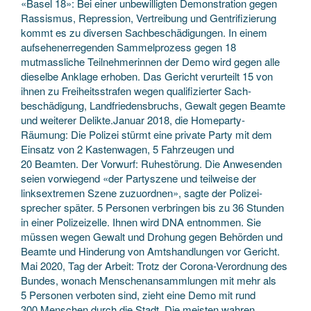
«Basel 18»: Bei einer unbewilligten Demonstration gegen
Rassismus, Repression, Vertreibung und Gentrifizierung
kommt es zu diversen Sach­beschädigungen. In einem
aufsehen­erregenden Sammel­prozess gegen 18
mutmassliche Teilnehmerinnen der Demo wird gegen alle
dieselbe Anklage erhoben. Das Gericht verurteilt 15 von
ihnen zu Freiheits­strafen wegen qualifizierter Sach­
beschädigung, Landfriedens­bruchs, Gewalt gegen Beamte
und weiterer Delikte.Januar 2018, die Homeparty-
Räumung: Die Polizei stürmt eine private Party mit dem
Einsatz von 2 Kastenwagen, 5 Fahrzeugen und
20 Beamten. Der Vorwurf: Ruhestörung. Die Anwesenden
seien vorwiegend «der Partyszene und teilweise der
linksextremen Szene zuzuordnen», sagte der Polizei­
sprecher später. 5 Personen verbringen bis zu 36 Stunden
in einer Polizeizelle. Ihnen wird DNA entnommen. Sie
müssen wegen Gewalt und Drohung gegen Behörden und
Beamte und Hinderung von Amtshandlungen vor Gericht.
Mai 2020, Tag der Arbeit: Trotz der Corona-Verordnung des
Bundes, wonach Menschen­ansammlungen mit mehr als
5 Personen verboten sind, zieht eine Demo mit rund
300 Menschen durch die Stadt. Die meisten wahren