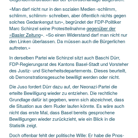
«Man darf nicht nur in den sozialen Medien ‹schlimm,
schlimm, schlimm› schreiben, aber öffentlich nichts gegen
solches Gedanken­gut tun», begründet der FDP-Politiker
Marc Schinzel seine Protest­teilnahme
gegenüber der
«Basler Zeitung
». «So einen Widerstand darf man nicht nur
den Linken überlassen. Da müssen auch die Bürgerlichen
auftreten.»
In derselben Partei wie Schinzel sitzt auch Baschi Dürr,
FDP-Regierungs­rat des Kantons Basel-Stadt und Vorsteher
des Justiz- und Sicherheits­departements. Dieses beurteilt,
ob Demonstrations­­gesuche bewilligt werden oder nicht.
Die Juso fordert Dürr dazu auf, der Neonazi-Partei die
erteilte Bewilligung wieder zu entziehen. Die rechtliche
Grundlage dafür ist gegeben, wenn sich abzeichnet, dass
die Situation aus dem Ruder laufen könnte. Es wäre auch
nicht das erste Mal, dass Basel bereits gesprochene
Bewilligungen wieder zurückzieht, wie ein Blick in die
Statistik zeigt.
Doch offenbar fehlt der politische Wille: Er habe die Pnos-