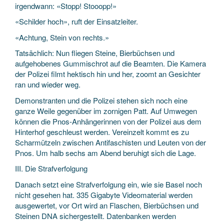
irgendwann: «Stopp! Stooopp!»
«Schilder hoch», ruft der Einsatzleiter.
«Achtung, Stein von rechts.»
Tatsächlich: Nun fliegen Steine, Bier­büchsen und
aufgehobenes Gummi­schrot auf die Beamten. Die Kamera
der Polizei filmt hektisch hin und her, zoomt an Gesichter
ran und wieder weg.
Demonstranten und die Polizei stehen sich noch eine
ganze Weile gegenüber im zornigen Patt. Auf Umwegen
können die Pnos-Anhängerinnen von der Polizei aus dem
Hinterhof geschleust werden. Vereinzelt kommt es zu
Scharmützeln zwischen Antifaschisten und Leuten von der
Pnos. Um halb sechs am Abend beruhigt sich die Lage.
III. Die Strafverfolgung
Danach setzt eine Straf­verfolgung ein, wie sie Basel noch
nicht gesehen hat. 335 Gigabyte Videomaterial werden
ausgewertet, vor Ort wird an Flaschen, Bier­büchsen und
Steinen DNA sichergestellt. Daten­banken werden