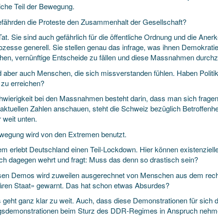
liche Teil der Bewegung.
efährden die Proteste den Zusammenhalt der Gesellschaft?
Tat. Sie sind auch gefährlich für die öffentliche Ordnung und die Ane
ozesse generell. Sie stellen genau das infrage, was ihnen Demokratien
hen, vernünftige Entscheide zu fällen und diese Massnahmen durch
d aber auch Menschen, die sich missverstanden fühlen. Haben Politi
 zu erreichen?
hwierigkeit bei den Massnahmen besteht darin, dass man sich frage
 aktuellen Zahlen anschauen, steht die Schweiz bezüglich Betroffenhei
r weit unten.
wegung wird von den Extremen benutzt.
em erlebt Deutschland einen Teil-Lockdown. Hier können existenziell
ch dagegen wehrt und fragt: Muss das denn so drastisch sein?
sen Demos wird zuweilen ausgerechnet von Menschen aus dem rec
itären Staat» gewarnt. Das hat schon etwas Absurdes?
 geht ganz klar zu weit. Auch, dass diese Demonstrationen für sich d
sdemonstrationen beim Sturz des DDR-Regimes in Anspruch nehme