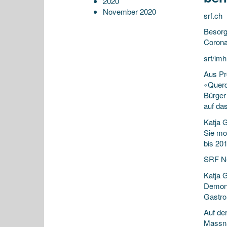
2020
November 2020
srf.ch
Besorg
Coron
srf/imh
Aus Pr
«Querd
Bürger
auf das
Katja G
Sie mo
bis 20
SRF Ne
Katja 
Demons
Gastro
Auf de
Massna