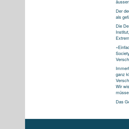
äussers
Der de
als gef
Die De
Institu
Extrem
«Einfa
Societ
Versch
Immerh
ganz kl
Versch
Wir wi
müssen
Das Ge