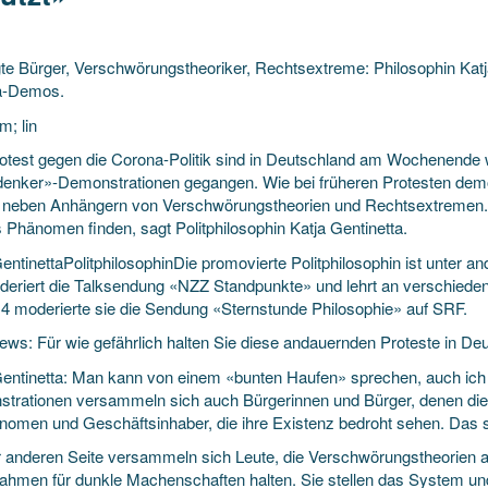
te Bürger, Verschwörungstheoriker, Rechtsextreme: Philosophin Ka
a-Demos.
m; lin
otest gegen die Corona-Politik sind in Deutschland am Wochenende
enker»-Demonstrationen gegangen. Wie bei früheren Protesten demo
 neben Anhängern von Verschwörungstheorien und Rechtsextremen. 
 Phänomen finden, sagt Politphilosophin Katja Gentinetta.
entinettaPolitphilosophinDie promovierte Politphilosophin ist unter an
deriert die Talksendung «NZZ Standpunkte» und lehrt an verschiede
14 moderierte sie die Sendung «Sternstunde Philosophie» auf SRF.
ws: Für wie gefährlich halten Sie diese andauernden Proteste in De
Gentinetta: Man kann von einem «bunten Haufen» sprechen, auch ich
trationen versammeln sich auch Bürgerinnen und Bürger, denen di
nomen und Geschäftsinhaber, die ihre Existenz bedroht sehen. Das si
r anderen Seite versammeln sich Leute, die Verschwörungstheorien 
hmen für dunkle Machenschaften halten. Sie stellen das System und 