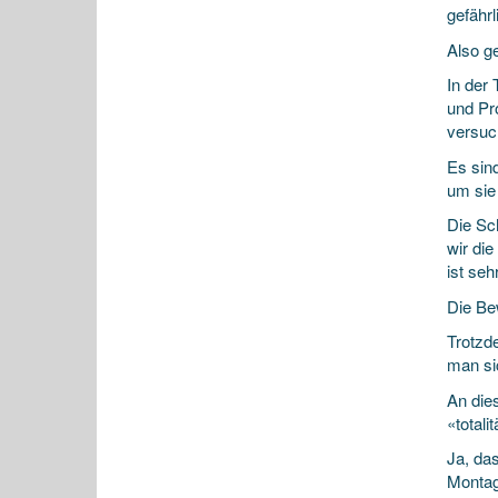
gefähr
Also g
In der 
und Pr
versuc
Es sin
um sie
Die Sc
wir die
ist seh
Die Be
Trotzd
man si
An die
«total
Ja, das
Montag