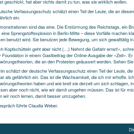
t geschickt, hat aber nichts damit zu tun, was sie wirklich wollen.
utsche Verfassungsschutz schätzt einen Teil der Leute, die an diese
ährlich ein.
monstrationen sind das eine. Die Erstürmung des Reichstags, ein B
t, eine Sprengstoffexplosion in Berlin-Mitte – diese Vorfälle machen 
en benutzt wird. Sie benutzen jede Bewegung, um sich gewalttätig i
ch Kopfschütteln geht aber nicht (…) Nehmt die Gefahr ernst!», schr
y Foundation in einem Gastbeitrag der Online-Ausgabe der «Zeit». Er 
wörungstheorien, die an den Protesten geäussert werden. Sehen Sie
in schätzt der deutsche Verfassungsschutz einen Teil der Leute, di
ar als gefährlich ein. Das ist die Wachsamkeit, die ich mir erhoffe. 
wörungstheorien haben und wie breit sie derzeit um sich schlagen, in
ssen aber noch nicht, wie wir damit umgehen müssen. Das ist für mich
 wir noch lernen, damit besser umzugehen.
spräch führte Claudia Weber.
Di