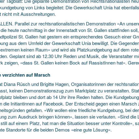
ler Tagblatt: Die geplante Demonstration von Rechtsnationalisten heut
undgebung von Links begleitet: Die Gewerkschaft Unia hat ebenfalls e
t nicht mit Ausschreitungen.
LLEN. Parallel zur rechtsnationalistischen Demonstration «An unsere
 die heute nachmittag in der Innenstadt von St. Gallen stattfinden sol
adtpolizei St. Gallen hat gestern ein entsprechendes Gesuch einer Gr
ng aus dem Umfeld der Gewerkschaft Unia bewilligt. Die Gegende
extremen keinen Raum» und wird als Platzkundgebung auf dem roten
inden. Geplant sind ab 12.30 Uhr Reden und Musik, die Veranstalter mö
ark zeigen, «dass St. Gallen keinen Bock auf RassistInnen hat». Ger
 verzichten auf Marsch
at Diana Rüsch und Brigitte Hagen, Organisatorinnen der rechtsnati
asst, keinen Demonstrationszug zum Marktplatz zu veranstalten. Sta
fplatz bleiben und dort ab 14 Uhr ihre Reden halten. Die Kundgebung
en die Initiantinnen auf Facebook. Der Entscheid gegen einen Marsch
eitsgründen gefallen. «Wir wollen eine friedliche Kundgebung, bei der
ung zum Ausdruck bringen können», lassen sie verlauten. «Sind die 
still auf einem Platz, hat man die Situation besser unter Kontrolle»,
nte Standorte für die beiden Demos «eine gute Lösung».