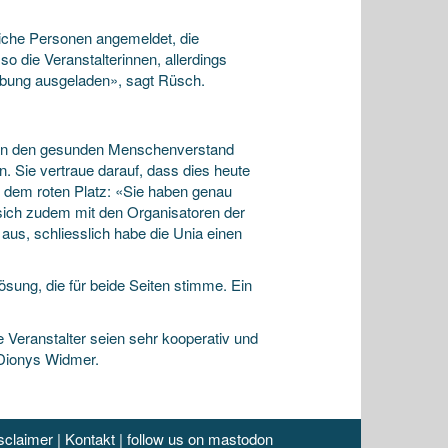
iche Personen angemeldet, die
so die Veranstalterinnen, allerdings
ebung ausgeladen», sagt Rüsch.
n an den gesunden Menschenverstand
un. Sie vertraue darauf, dass dies heute
f dem roten Platz: «Sie haben genau
sich zudem mit den Organisatoren der
aus, schliesslich habe die Unia einen
sung, die für beide Seiten stimme. Ein
 Veranstalter seien sehr kooperativ und
 Dionys Widmer.
sclaimer
|
Kontakt
|
follow us on mastodon