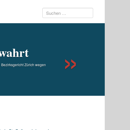
Suchen
Next
nach:
rwahrt
m Bezirksgericht Zürich wegen