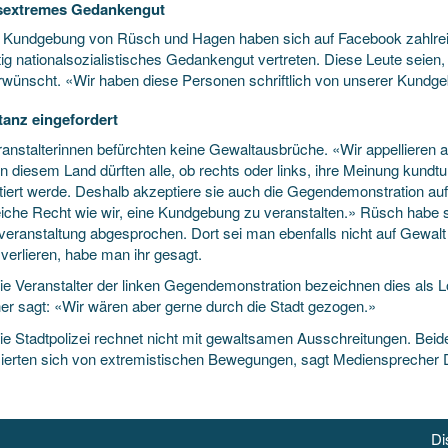
sextremes Gedankengut
e Kundgebung von Rüsch und Hagen haben sich auf Facebook zahlre
ig nationalsozialistisches Gedankengut vertreten. Diese Leute seien, 
erwünscht. «Wir haben diese Personen schriftlich von unserer Kundg
anz eingefordert
ranstalterinnen befürchten keine Gewaltausbrüche. «Wir appelliere
 In diesem Land dürften alle, ob rechts oder links, ihre Meinung kundt
tiert werde. Deshalb akzeptiere sie auch die Gegendemonstration au
eiche Recht wie wir, eine Kundgebung zu veranstalten.» Rüsch habe 
eranstaltung abgesprochen. Dort sei man ebenfalls nicht auf Gewalt 
verlieren, habe man ihr gesagt.
ie Veranstalter der linken Gegendemonstration bezeichnen dies als Lö
er sagt: «Wir wären aber gerne durch die Stadt gezogen.»
ie Stadtpolizei rechnet nicht mit gewaltsamen Ausschreitungen. Beide
zierten sich von extremistischen Bewegungen, sagt Mediensprecher
Di