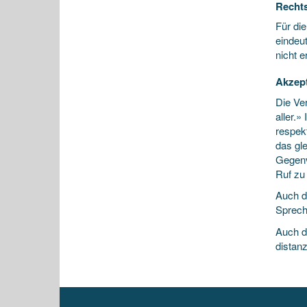
Recht
Für di
eindeut
nicht 
Akzept
Die Ve
aller.»
respek
das gl
Gegenv
Ruf zu 
Auch d
Sprech
Auch d
distan