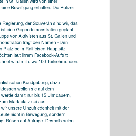
e in St. Gallen wird von einer
ine Bewilligung erhalten. Die Polizei
 Regierung, der Souverän sind wir, das
l, ist eine Gegendemonstration geplant.
uppe von Aktivisten aus St. Gallen und
monstration trägt den Namen «Den
 Platz beim Raiffeisen-Hauptsitz
chten laut ihrem Facebook-Auftritt
echnet wird mit etwa 100 Teilnehmenden.
onalistischen Kundgebung, dazu
ttdessen wollen sie auf dem
 werde damit nur bis 15 Uhr dauern,
 zum Marktplatz sei aus
 wir unsere Unzufriedenheit mit der
Leute nicht in Bewegung, sondern
 sagt Rüsch auf Anfrage. Deshalb seien