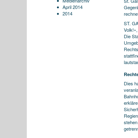
Medienarchiv
St. Gal
April 2014
Gegenk
2014
rechne
ST. GA
Volk!»,
Die St
Umgebu
Rechts
stattf
lautst
Rechte
Dies h
veranl
Bahnho
erklär
Sicherh
Regier
stehen 
getren