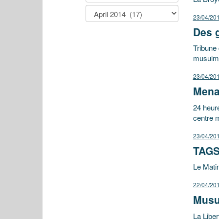
23/04/20
Des g
Tribune
musulma
23/04/20
Menac
24 heure
centre 
23/04/20
TAGS
Le Matin
22/04/20
Musu
La Liber