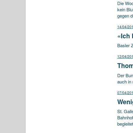
Die Woc
kein Blu
gegen d
14/04/20
«Ich 
Basler Z
12/04/20
Thom
Der Bun
auch in
07/04/20
Weni
St. Gal
Bahnhofp
begleite