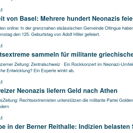
14
t von Basel: Mehrere hundert Neonazis feier
ten online: In der grenznahen elsässischen Gemeinde Oltingue hab
stag den 125. Geburtstag von Adolf Hitler gefeiert.
14
sextreme sammeln für militante griechische
zerner Zeitung: Zentralschweiz · Ein Rockkonzert im Neonazi-Umfel
che Entwicklung? Ein Experte winkt ab.
14
izer Neonazis liefern Geld nach Athen
Zeitung: Rechtsextremisten unterstützen die militante Partei Golden
adern
14
 in der Berner Reithalle: Indizien belasten