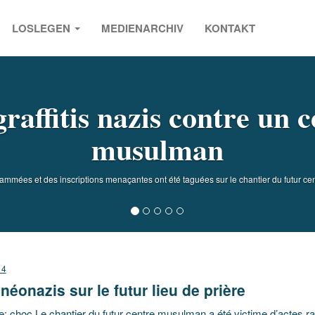
LOSLEGEN
MEDIENARCHIV
KONTAKT
s
raffitis nazis contre un 
musulman
ammées et des inscriptions menaçantes ont été taguées sur le chantier du futur ce
14
néonazis sur le futur lieu de prière
: choc Le chantier du futur centre musulman a été victime d’actes ra