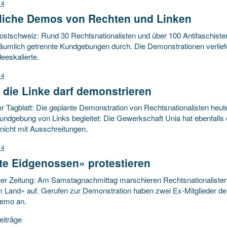
14
dliche Demos von Rechten und Linken
ostschweiz: Rund 30 Rechtsnationalisten und über 100 Antifaschisten
äumlich getrennte Kundgebungen durch. Die Demonstrationen verliefen 
deeskalierte.
14
die Linke darf demonstrieren
er Tagblatt: Die geplante Demonstration von Rechtsnationalisten heute
dgebung von Links begleitet: Die Gewerkschaft Unia hat ebenfalls ei
nicht mit Ausschreitungen.
14
te Eidgenossen» protestieren
r Zeitung: Am Samstagnachmittag marschieren Rechtsnationalisten in 
 Land» auf. Gerufen zur Demonstration haben zwei Ex-Mitglieder der
emo an.
agsnavigation
eiträge