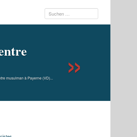
Suchen
Next
nach:
centre
ntre musulman à Payerne (VD)...
cistes.