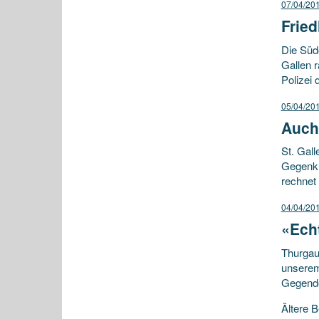
07/04/20
Frie
Die Süd
Gallen r
Polizei 
05/04/20
Auch 
St. Gall
Gegenkun
rechnet 
04/04/20
«Ech
Thurgaue
unserem
Gegend
Beitr
Ältere B