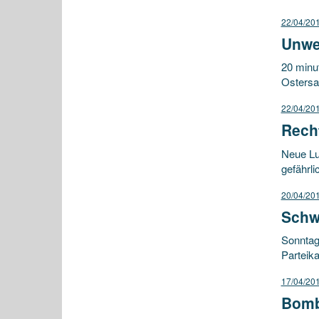
22/04/20
Unwei
20 minu
Ostersam
22/04/20
Recht
Neue Lu
gefährli
20/04/20
Schwe
Sonntags
Parteik
17/04/20
Bombe