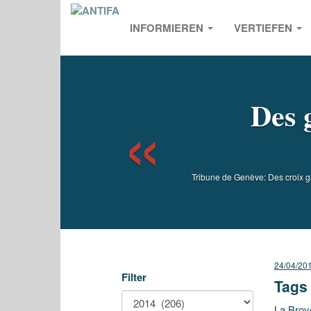
INFORMIEREN
VERTIEFEN
Previou
Des g
Tribune de Genève: Des croix g
24/04/20
Filter
Tags 
La Broye