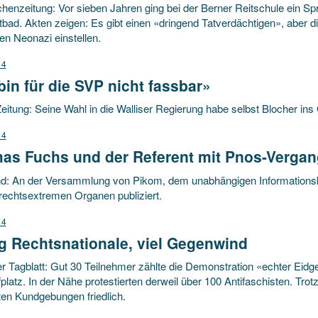
henzeitung: Vor sieben Jahren ging bei der Berner Reitschule ein Sp
tbad. Akten zeigen: Es gibt einen «dringend Tatverdächtigen», aber d
en Neonazi einstellen.
14
bin für die SVP nicht fassbar»
eitung: Seine Wahl in die Walliser Regierung habe selbst Blocher in
14
as Fuchs und der Referent mit Pnos-Vergan
d: An der Versammlung von Pikom, dem unabhängigen Informationskomi
 rechtsextremen Organen publiziert.
14
g Rechtsnationale, viel Gegenwind
ler Tagblatt: Gut 30 Teilnehmer zählte die Demonstration «echter Ei
latz. In der Nähe protestierten derweil über 100 Antifaschisten. Trotz 
ten Kundgebungen friedlich.