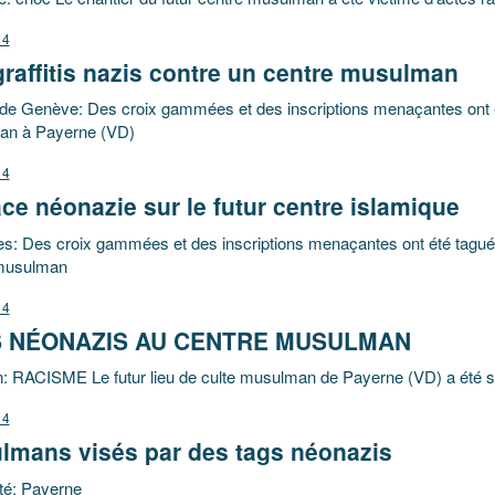
14
raffitis nazis contre un centre musulman
 de Genève: Des croix gammées et des inscriptions menaçantes ont ét
n à Payerne (VD)
14
e néonazie sur le futur centre islamique
s: Des croix gammées et des inscriptions menaçantes ont été taguées s
musulman
14
 NÉONAZIS AU CENTRE MUSULMAN
: RACISME Le futur lieu de culte musulman de Payerne (VD) a été sou
14
lmans visés par des tags néonazis
té: Payerne