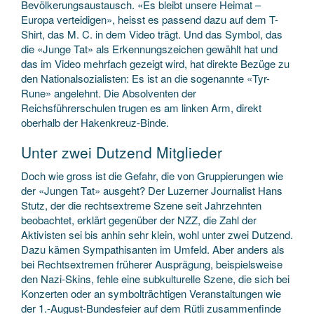
Bevölkerungsaustausch. «Es bleibt unsere Heimat –
Europa verteidigen», heisst es passend dazu auf dem T-
Shirt, das M. C. in dem Video trägt. Und das Symbol, das
die «Junge Tat» als Erkennungszeichen gewählt hat und
das im Video mehrfach gezeigt wird, hat direkte Bezüge zu
den Nationalsozialisten: Es ist an die sogenannte «Tyr-
Rune» angelehnt. Die Absolventen der
Reichsführerschulen trugen es am linken Arm, direkt
oberhalb der Hakenkreuz-Binde.
Unter zwei Dutzend Mitglieder
Doch wie gross ist die Gefahr, die von Gruppierungen wie
der «Jungen Tat» ausgeht? Der Luzerner Journalist Hans
Stutz, der die rechtsextreme Szene seit Jahrzehnten
beobachtet, erklärt gegenüber der NZZ, die Zahl der
Aktivisten sei bis anhin sehr klein, wohl unter zwei Dutzend.
Dazu kämen Sympathisanten im Umfeld. Aber anders als
bei Rechtsextremen früherer Ausprägung, beispielsweise
den Nazi-Skins, fehle eine subkulturelle Szene, die sich bei
Konzerten oder an symbolträchtigen Veranstaltungen wie
der 1.-August-Bundesfeier auf dem Rütli zusammenfinde