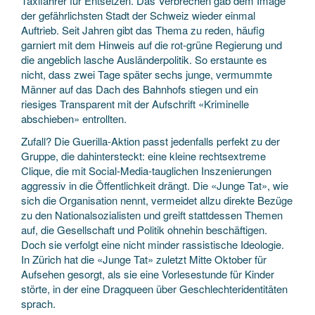
Taxifahrer für Entsetzen. Das Verbrechen gab dem Image
der gefährlichsten Stadt der Schweiz wieder einmal
Auftrieb. Seit Jahren gibt das Thema zu reden, häufig
garniert mit dem Hinweis auf die rot-grüne Regierung und
die angeblich lasche Ausländerpolitik. So erstaunte es
nicht, dass zwei Tage später sechs junge, vermummte
Männer auf das Dach des Bahnhofs stiegen und ein
riesiges Transparent mit der Aufschrift «Kriminelle
abschieben» entrollten.
Zufall? Die Guerilla-Aktion passt jedenfalls perfekt zu der
Gruppe, die dahintersteckt: eine kleine rechtsextreme
Clique, die mit Social-Media-tauglichen Inszenierungen
aggressiv in die Öffentlichkeit drängt. Die «Junge Tat», wie
sich die Organisation nennt, vermeidet allzu direkte Bezüge
zu den Nationalsozialisten und greift stattdessen Themen
auf, die Gesellschaft und Politik ohnehin beschäftigen.
Doch sie verfolgt eine nicht minder rassistische Ideologie.
In Zürich hat die «Junge Tat» zuletzt Mitte Oktober für
Aufsehen gesorgt, als sie eine Vorlesestunde für Kinder
störte, in der eine Dragqueen über Geschlechteridentitäten
sprach.