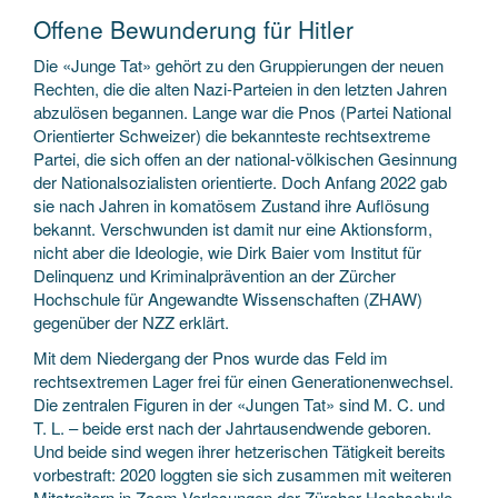
Offene Bewunderung für Hitler
Die «Junge Tat» gehört zu den Gruppierungen der neuen
Rechten, die die alten Nazi-Parteien in den letzten Jahren
abzulösen begannen. Lange war die Pnos (Partei National
Orientierter Schweizer) die bekannteste rechtsextreme
Partei, die sich offen an der national-völkischen Gesinnung
der Nationalsozialisten orientierte. Doch Anfang 2022 gab
sie nach Jahren in komatösem Zustand ihre Auflösung
bekannt. Verschwunden ist damit nur eine Aktionsform,
nicht aber die Ideologie, wie Dirk Baier vom Institut für
Delinquenz und Kriminalprävention an der Zürcher
Hochschule für Angewandte Wissenschaften (ZHAW)
gegenüber der NZZ erklärt.
Mit dem Niedergang der Pnos wurde das Feld im
rechtsextremen Lager frei für einen Generationenwechsel.
Die zentralen Figuren in der «Jungen Tat» sind M. C. und
T. L. – beide erst nach der Jahrtausendwende geboren.
Und beide sind wegen ihrer hetzerischen Tätigkeit bereits
vorbestraft: 2020 loggten sie sich zusammen mit weiteren
Mitstreitern in Zoom-Vorlesungen der Zürcher Hochschule