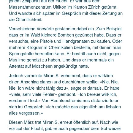
jenem Zeitpunkt auf der Flucht. Er war aus dem
Massnahmenzentrum Uitikon im Kanton Zürich getürmt.
Und wandte sich später im Gespräch mit dieser Zeitung an
die Öffentlichkeit.
Verschiedene Vorwürfe gestand er dabei ein. Zum Beispiel,
dass er im Wald kleinere Bomben gezündet habe. Dass er
versuchte, eine Pistole und Handgranaten zu kaufen. Oder
mehrere Kilogramm Chemikalien bestellte, mit denen man
Sprengstoffe herstellen kann. Er bestritt auch nicht, gegen
Muslime gehetzt zu haben. Und dass er mehrmals ein
Attentat auf Moscheen angekündigt hatte.
Jedoch verneinte Miran S. vehement, dass er wirklich
einen Anschlag planen und durchführen wollte. «Nie. Nie.
Nie. Ich wäre nicht fähig dazu», sagte er damals. Er habe
«viele, sehr viele Fehler» gemacht. «Ich bereue wirklich,
verdammt fest.» Von Rechtsextremismus distanzierte er
sich im Gespräch. «Ich möchte das eigentlich am liebsten
alles vergessen.»
Diesen März trat Miran S. erneut öffentlich auf. Nach wie
vor auf der Flucht, gab er auch gegenüber dem Schweizer