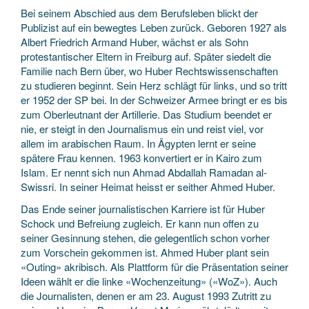
Bei seinem Abschied aus dem Berufsleben blickt der
Publizist auf ein bewegtes Leben zurück. Geboren 1927 als
Albert Friedrich Armand Huber, wächst er als Sohn
protestantischer Eltern in Freiburg auf. Später siedelt die
Familie nach Bern über, wo Huber Rechtswissenschaften
zu studieren beginnt. Sein Herz schlägt für links, und so tritt
er 1952 der SP bei. In der Schweizer Armee bringt er es bis
zum Oberleutnant der Artillerie. Das Studium beendet er
nie, er steigt in den Journalismus ein und reist viel, vor
allem im arabischen Raum. In Ägypten lernt er seine
spätere Frau kennen. 1963 konvertiert er in Kairo zum
Islam. Er nennt sich nun Ahmad Abdallah Ramadan al-
Swissri. In seiner Heimat heisst er seither Ahmed Huber.
Das Ende seiner journalistischen Karriere ist für Huber
Schock und Befreiung zugleich. Er kann nun offen zu
seiner Gesinnung stehen, die gelegentlich schon vorher
zum Vorschein gekommen ist. Ahmed Huber plant sein
«Outing» akribisch. Als Plattform für die Präsentation seiner
Ideen wählt er die linke «Wochenzeitung» («WoZ»). Auch
die Journalisten, denen er am 23. August 1993 Zutritt zu