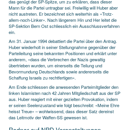
das genügt der SP-Spitze, um zu erklären, dass dieser
Mann für die Partei untragbar sei. Freiwillig will Huber aber
nicht austreten. Er bezeichnet sich weiterhin als «Trotz-
allem-noch-Linker». Nach längerem Hin und Her leitet die
SP-Sektion Bern Ost schliesslich ein Ausschlussverfahren
ein.
Am 31. Januar 1994 debattiert die Partei über den Antrag.
Huber wiederholt in seiner Stellungnahme gegenüber der
Parteileitung seine bekannten Positionen und erklärt unter
anderem, «dass die Verbrechen der Nazis gewaltig
übertrieben wurden, um einerseits die Teilung und
Bevormundung Deutschlands sowie andererseits die
Schaffung Israels zu rechtfertigen».
Am Ende schliessen die anwesenden Parteimitglieder den
linken Islamisten nach 42 Jahren Mitgliedschaft aus der SP
aus. Huber reagiert mit einer gezielten Provokation, indem
er seinen Seelenzustand wie folgt beschreibt: «Meine Ehre
heisst Treue» – wohlwissend, dass dieser Satz dereinst
das Leitmotiv der Waffen-SS gewesen ist.
Redner auf NPD-Veranstaltungen