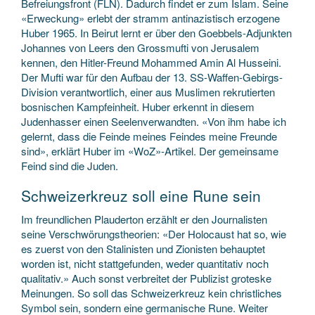
Befreiungsfront (FLN). Dadurch findet er zum Islam. Seine
«Erweckung» erlebt der stramm antinazistisch erzogene
Huber 1965. In Beirut lernt er über den Goebbels-Adjunkten
Johannes von Leers den Grossmufti von Jerusalem
kennen, den Hitler-Freund Mohammed Amin Al Husseini.
Der Mufti war für den Aufbau der 13. SS-Waffen-Gebirgs-
Division verantwortlich, einer aus Muslimen rekrutierten
bosnischen Kampfeinheit. Huber erkennt in diesem
Judenhasser einen Seelenverwandten. «Von ihm habe ich
gelernt, dass die Feinde meines Feindes meine Freunde
sind», erklärt Huber im «WoZ»-Artikel. Der gemeinsame
Feind sind die Juden.
Schweizerkreuz soll eine Rune sein
Im freundlichen Plauderton erzählt er den Journalisten
seine Verschwörungstheorien: «Der Holocaust hat so, wie
es zuerst von den Stalinisten und Zionisten behauptet
worden ist, nicht stattgefunden, weder quantitativ noch
qualitativ.» Auch sonst verbreitet der Publizist groteske
Meinungen. So soll das Schweizerkreuz kein christliches
Symbol sein, sondern eine germanische Rune. Weiter