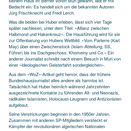
seinem Haus im Berner Vorort Muri gewährt, lädt er mit
Bedacht ein. Es handelt sich um die bekannten Autoren
Jürg Frischknecht und Fredi Lerch.
Was die beiden bei Huber erleben, lässt sich vier Tage
später nachlesen, unter dem Titel: «Allianz zwischen
Halbmond und Hakenkreuz». Die Hausführung wird für sie
zur Offenbarung von Hubers Weltbild: «Vom Parterre (Karl
May) über einen Zwischenstock (Islam-Abteilung, SS,
Führer) bis ins Dachgeschoss: Khomeiny und Co.» Ein
anderer Journalist schreibt nach einem Besuch in Muri von
einer «ideologischen Geisterfahrt sondergleichen».
Aus dem «WoZ»-Artikel geht hervor, dass der frühere
Bundeshausjournalist alles andere als harmlos ist.
Tatsächlich hat Huber heimlich während Jahrzehnten
ausgezeichnete Kontakte zu führenden Alt- und Neonazis,
radikalen Islamisten, Holocaust-Leugnern und Antizionisten
aufgebaut.
Seine Verstrickungen beginnen in den 1950er Jahren.
Zusammen mit anderen SP-Mitgliedern versteckt er
Kämpfer der revolutionären algerischen Nationalen