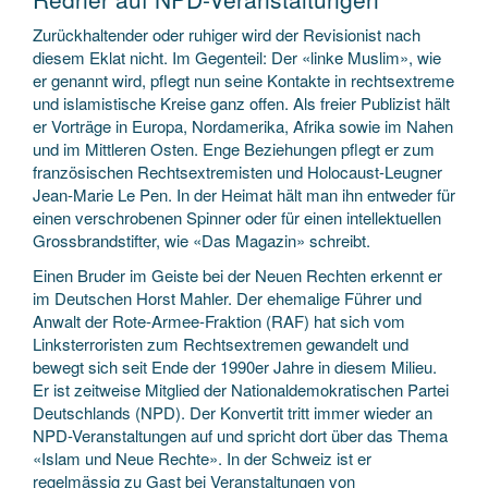
Zurückhaltender oder ruhiger wird der Revisionist nach
diesem Eklat nicht. Im Gegenteil: Der «linke Muslim», wie
er genannt wird, pflegt nun seine Kontakte in rechtsextreme
und islamistische Kreise ganz offen. Als freier Publizist hält
er Vorträge in Europa, Nordamerika, Afrika sowie im Nahen
und im Mittleren Osten. Enge Beziehungen pflegt er zum
französischen Rechtsextremisten und Holocaust-Leugner
Jean-Marie Le Pen. In der Heimat hält man ihn entweder für
einen verschrobenen Spinner oder für einen intellektuellen
Grossbrandstifter, wie «Das Magazin» schreibt.
Einen Bruder im Geiste bei der Neuen Rechten erkennt er
im Deutschen Horst Mahler. Der ehemalige Führer und
Anwalt der Rote-Armee-Fraktion (RAF) hat sich vom
Linksterroristen zum Rechtsextremen gewandelt und
bewegt sich seit Ende der 1990er Jahre in diesem Milieu.
Er ist zeitweise Mitglied der Nationaldemokratischen Partei
Deutschlands (NPD). Der Konvertit tritt immer wieder an
NPD-Veranstaltungen auf und spricht dort über das Thema
«Islam und Neue Rechte». In der Schweiz ist er
regelmässig zu Gast bei Veranstaltungen von