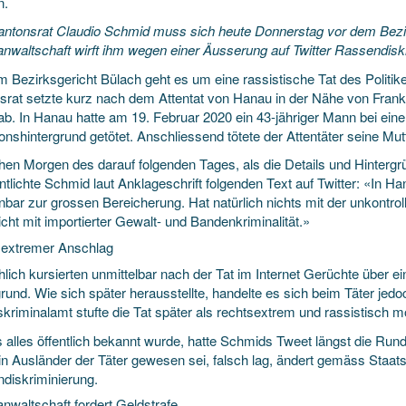
n.
ntonsrat Claudio Schmid muss sich heute Donnerstag vor dem Bezir
anwaltschaft wirft ihm wegen einer Äusserung auf Twitter Rassendiskr
m Bezirksgericht Bülach geht es um eine rassistische Tat des Politi
srat setzte kurz nach dem Attentat von Hanau in der Nähe von Fran
ab. In Hanau hatte am 19. Februar 2020 ein 43-jähriger Mann bei ei
onshintergrund getötet. Anschliessend tötete der Attentäter seine Mut
hen Morgen des darauf folgenden Tages, als die Details und Hintergr
entlichte Schmid laut Anklageschrift folgenden Text auf Twitter: «In
enbar zur grossen Bereicherung. Hat natürlich nichts mit der unkontr
cht mit importierter Gewalt- und Bandenkriminalität.»
extremer Anschlag
hlich kursierten unmittelbar nach der Tat im Internet Gerüchte über 
grund. Wie sich später herausstellte, handelte es sich beim Täter je
riminalamt stufte die Tat später als rechtsextrem und rassistisch mot
s alles öffentlich bekannt wurde, hatte Schmids Tweet längst die Ru
in Ausländer der Täter gewesen sei, falsch lag, ändert gemäss Staat
diskriminierung.
nwaltschaft fordert Geldstrafe