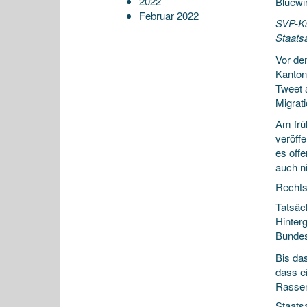
2022
Bluewi
Februar 2022
SVP-Ka
Staats
Vor de
Kanton
Tweet 
Migrati
Am frü
veröff
es off
auch ni
Rechts
Tatsäc
Hinter
Bundesk
Bis da
dass e
Rassen
Staatsa