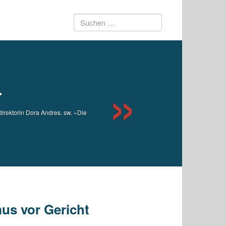
Suchen
Next
nach:
»
irektorin Dora Andres. sw. «Die
us vor Gericht