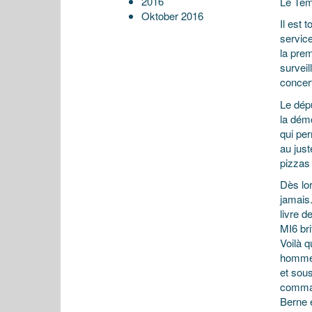
2016
Le Te
Oktober 2016
Il est
servic
la pre
survei
concer
Le dépu
la démo
qui per
au jus
pizzas 
Dès lor
jamais
livre d
MI6 bri
Voilà 
homme p
et sous
comman
Berne e