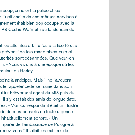
 soupçonnaient la police et les
e l’inefficacité de ces mêmes services à
nement était bien trop occupé avec la
onal PS Cédric Wermuth au lendemain du
es atteintes arbitraires à la liberté et à
re préventif de tels rassemblements et
s autorités sont désarmées. Que veut-on
din: «Nous vivons à une époque où les
roulent en Harley.
ine à anticiper. Mais il ne l’avouera
s le rappeler cette semaine dans son
qui fut brièvement agent du MI5 puis du
. Il s’y est fait des amis de longue date.
es. «Mon correspondant était un illustre
soin de mes conseils en toute urgence,
x inhabituellement sonore.» Un
s’emparer de l’ambassade de Pologne à
z-vous? Il fallait les exfiltrer de