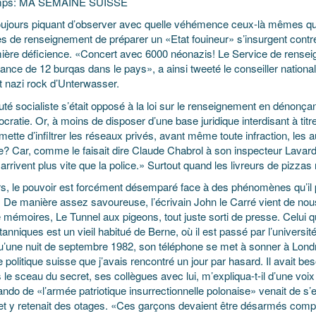
mps: MA SEMAINE SUISSE
 toujours piquant d’observer avec quelle véhémence ceux-là mêmes qui
es de renseignement de préparer un «Etat fouineur» s’insurgent contr
mière déficience. «Concert avec 6000 néonazis! Le Service de renseig
llance de 12 burqas dans le pays», a ainsi tweeté le conseiller nati
t nazi rock d’Unterwasser.
té socialiste s’était opposé à la loi sur le renseignement en dénonçant l
cratie. Or, à moins de disposer d’une base juridique interdisant à tit
mette d’infiltrer les réseaux privés, avant même toute infraction, le
te? Car, comme le faisait dire Claude Chabrol à son inspecteur Lavar
arrivent plus vite que la police.» Surtout quand les livreurs de pizzas 
s, le pouvoir est forcément désemparé face à des phénomènes qu’il pe
. De manière assez savoureuse, l’écrivain John le Carré vient de nou
e mémoires, Le Tunnel aux pigeons, tout juste sorti de presse. Celui 
tanniques est un vieil habitué de Berne, où il est passé par l’université
qu’une nuit de septembre 1982, son téléphone se met à sonner à Londr
olitique suisse que j’avais rencontré un jour par hasard. Il avait be
 le sceau du secret, ses collègues avec lui, m’expliqua-t-il d’une voi
do de «l’armée patriotique insurrectionnelle polonaise» venait de 
t y retenait des otages. «Ces garçons devaient être désarmés comprene