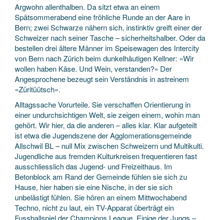
Argwohn allenthalben. Da sitzt etwa an einem
Spätsommerabend eine fröhliche Runde an der Aare in
Bern; zwei Schwarze nähern sich, instinktiv greift einer der
Schweizer nach seiner Tasche – sicherheitshalber. Oder da
bestellen drei ältere Männer im Speisewagen des Intercity
von Bern nach Zürich beim dunkelhäutigen Kellner: «Wir
wollen haben Käse. Und Wein, verstanden?» Der
Angesprochene bezeugt sein Verständnis in astreinem
«Züritüütsch».
Alltagssache Vorurteile. Sie verschaffen Orientierung in
einer undurchsichtigen Welt, sie zeigen einem, wohin man
gehört. Wir hier, da die anderen – alles klar. Klar aufgeteilt
ist etwa die Jugendszene der Agglomerationsgemeinde
Allschwil BL – null Mix zwischen Schweizern und Multikulti.
Jugendliche aus fremden Kulturkreisen frequentieren fast
ausschliesslich das Jugend- und Freizeithaus. Im
Betonblock am Rand der Gemeinde fühlen sie sich zu
Hause, hier haben sie eine Nische, in der sie sich
unbelästigt fühlen. Sie hören an einem Mittwochabend
Techno, nicht zu laut, ein TV-Apparat überträgt ein
Fussballspiel der Champions League. Einige der Jungs –