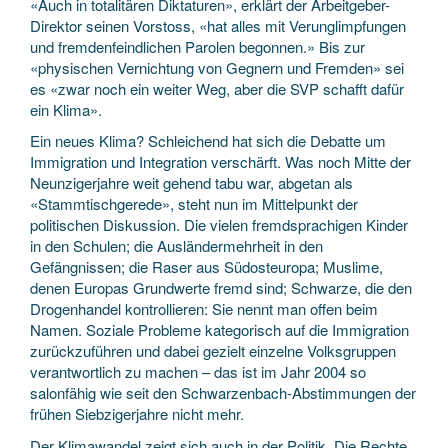
«Auch in totalitären Diktaturen», erklärt der Arbeitgeber-
Direktor seinen Vorstoss, «hat alles mit Verunglimpfungen
und fremdenfeindlichen Parolen begonnen.» Bis zur
«physischen Vernichtung von Gegnern und Fremden» sei
es «zwar noch ein weiter Weg, aber die SVP schafft dafür
ein Klima».
Ein neues Klima? Schleichend hat sich die Debatte um
Immigration und Integration verschärft. Was noch Mitte der
Neunzigerjahre weit gehend tabu war, abgetan als
«Stammtischgerede», steht nun im Mittelpunkt der
politischen Diskussion. Die vielen fremdsprachigen Kinder
in den Schulen; die Ausländermehrheit in den
Gefängnissen; die Raser aus Südosteuropa; Muslime,
denen Europas Grundwerte fremd sind; Schwarze, die den
Drogenhandel kontrollieren: Sie nennt man offen beim
Namen. Soziale Probleme kategorisch auf die Immigration
zurückzuführen und dabei gezielt einzelne Volksgruppen
verantwortlich zu machen – das ist im Jahr 2004 so
salonfähig wie seit den Schwarzenbach-Abstimmungen der
frühen Siebzigerjahre nicht mehr.
Der Klimawandel zeigt sich auch in der Politik. Die Rechte,