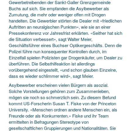
Gewerbetreibenden der Sankt-Galler Grenzgemeinde
Buchs auf sich. Sie empfanden die Asylbewerber als
Zumutung, die mehr oder weniger offen mit Drogen
handelten. Die Gewerbler störten die Dealer mit «friedlichen
Auftritten an neuralgischen Punkten», wie sie an einer
Pressekonferenz vor Jahresfrist erklärten. «Seither hat sich
die Situation verbessert», sagt Walter Meier,
Geschäftsführer eines Buchser Optikergeschäfts. Denn die
Polizei führe nun konsequenter Kontrollen durch, im
Einzelfall spielen Polizisten gar Drogenkäufer, um Dealer zu
überführen. Die Selbsthilfeaktion ist allerdings
vorübergehend eingestellt, «und schon glauben Einzelne,
dass es wieder schlimmer wird», sagt Meier.
Asylbewerber erscheinen vielen Bürgern als asozial.
Solche Vorstellungen gehören zum Zusammenleben,
mögen sie noch so schmerzlich sein. Zu diesem Befund
kommt US-Forscherin Susan T. Fiske von der Princeton
University. «Menschen ordnen andere Menschen ein, als
Freunde oder als Konkurrenten.» Fiske und ihr Team
ermittelten in Befragungen Stereotype von
gesellschaftlichen Gruppierungen und Nationalitäten. Sie