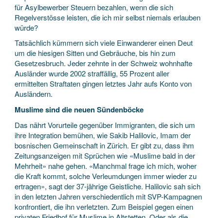
für Asylbewerber Steuern bezahlen, wenn die sich
Regelverstösse leisten, die ich mir selbst niemals erlauben
würde?
Tatsächlich kümmern sich viele Einwanderer einen Deut
um die hiesigen Sitten und Gebräuche, bis hin zum
Gesetzesbruch. Jeder zehnte in der Schweiz wohnhafte
Ausländer wurde 2002 straffällig, 55 Prozent aller
ermittelten Straftaten gingen letztes Jahr aufs Konto von
Ausländern.
Muslime sind die neuen Sündenböcke
Das nährt Vorurteile gegenüber Immigranten, die sich um
ihre Integration bemühen, wie Sakib Halilovic, Imam der
bosnischen Gemeinschaft in Zürich. Er gibt zu, dass ihm
Zeitungsanzeigen mit Sprüchen wie «Muslime bald in der
Mehrheit» nahe gehen. «Manchmal frage ich mich, woher
die Kraft kommt, solche Verleumdungen immer wieder zu
ertragen», sagt der 37-jährige Geistliche. Halilovic sah sich
in den letzten Jahren verschiedentlich mit SVP-Kampagnen
konfrontiert, die ihn verletzten. Zum Beispiel gegen einen
privaten Friedhof für Muslime in Altstetten. Oder als die