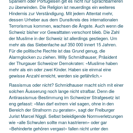
Spaniern oder Portugiesen gilt es nicht nur Sprachbarrieren
zu überwinden. Die Religion ist neuerdings ein weiteres
Hindernis zur Verständigung. Mit jedem Attentat mehr,
dessen Urheber aus dem Dunstkreis des internationalen
Terrorismus kommen, wachsen die Ängste. Auch wenn die
Schweiz bisher vor Gewalttaten verschont blieb. Die Zahl
der Muslime in der Schweiz ist allerdings gestiegen. Um
mehr als das Siebenfache auf 350 000 innert 15 Jahren.
Für die politische Rechte ist das Grund genug, die
Alarmglocken zu ziehen. Willy Schmidhauser, Präsident
der Thurgauer Schweizer Demokraten: «Muslime haben
mehr als ein oder zwei Kinder. Haben sie einmal eine
gewisse Anzahl erreicht, werden sie gefährlich.»
Rassismus oder nicht? Schmidhauser macht sich mit einer
solchen Äusserung noch lange nicht strafbar. Denn die
Antirassismus-Bestimmung im Schweizer Strafgesetz ist
eng gefasst: «Man darf extrem viel sagen, ohne in den
Bereich der Strafnorm zu geraten», sagt der Freiburger
Jurist Marcel Niggli. Selbst beleidigende Normverletzungen
wie «alle Schwulen sollte man kastrieren» oder gar
«Behinderte gehören vergast» fallen nicht unter den