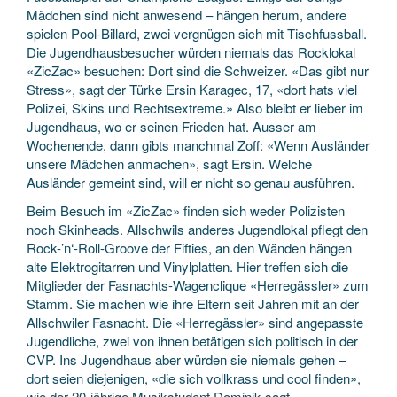
Mädchen sind nicht anwesend – hängen herum, andere
spielen Pool-Billard, zwei vergnügen sich mit Tischfussball.
Die Jugendhausbesucher würden niemals das Rocklokal
«ZicZac» besuchen: Dort sind die Schweizer. «Das gibt nur
Stress», sagt der Türke Ersin Karagec, 17, «dort hats viel
Polizei, Skins und Rechtsextreme.» Also bleibt er lieber im
Jugendhaus, wo er seinen Frieden hat. Ausser am
Wochenende, dann gibts manchmal Zoff: «Wenn Ausländer
unsere Mädchen anmachen», sagt Ersin. Welche
Ausländer gemeint sind, will er nicht so genau ausführen.
Beim Besuch im «ZicZac» finden sich weder Polizisten
noch Skinheads. Allschwils anderes Jugendlokal pflegt den
Rock-’n‘-Roll-Groove der Fifties, an den Wänden hängen
alte Elektrogitarren und Vinylplatten. Hier treffen sich die
Mitglieder der Fasnachts-Wagenclique «Herregässler» zum
Stamm. Sie machen wie ihre Eltern seit Jahren mit an der
Allschwiler Fasnacht. Die «Herregässler» sind angepasste
Jugendliche, zwei von ihnen betätigen sich politisch in der
CVP. Ins Jugendhaus aber würden sie niemals gehen –
dort seien diejenigen, «die sich vollkrass und cool finden»,
wie der 20-jährige Musikstudent Dominik sagt.