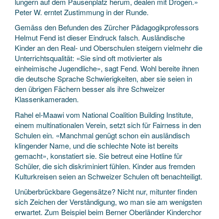
lungern auf dem Pausenplatz herum, dealen mit Drogen.»
Peter W. erntet Zustimmung in der Runde.
Gemäss den Befunden des Zürcher Pädagogikprofessors
Helmut Fend ist dieser Eindruck falsch. Ausländische
Kinder an den Real- und Oberschulen steigern vielmehr die
Unterrichtsqualität: «Sie sind oft motivierter als
einheimische Jugendliche», sagt Fend. Wohl bereite ihnen
die deutsche Sprache Schwierigkeiten, aber sie seien in
den übrigen Fächern besser als ihre Schweizer
Klassenkameraden.
Rahel el-Maawi vom National Coalition Building Institute,
einem multinationalen Verein, setzt sich für Fairness in den
Schulen ein. «Manchmal genügt schon ein ausländisch
klingender Name, und die schlechte Note ist bereits
gemacht», konstatiert sie. Sie betreut eine Hotline für
Schüler, die sich diskriminiert fühlen. Kinder aus fremden
Kulturkreisen seien an Schweizer Schulen oft benachteiligt.
Unüberbrückbare Gegensätze? Nicht nur, mitunter finden
sich Zeichen der Verständigung, wo man sie am wenigsten
erwartet. Zum Beispiel beim Berner Oberländer Kinderchor