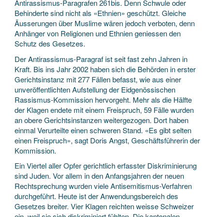
Antirassismus-Paragrafen 261bis. Denn Schwule oder
Behinderte sind nicht als «Ethnien» geschützt. Gleiche
Äusserungen über Muslime wären jedoch verboten, denn
Anhänger von Religionen und Ethnien geniessen den
Schutz des Gesetzes.
Der Antirassismus-Paragraf ist seit fast zehn Jahren in
Kraft. Bis ins Jahr 2002 haben sich die Behörden in erster
Gerichtsinstanz mit 277 Fällen befasst, wie aus einer
unveröffentlichten Aufstellung der Eidgenössischen
Rassismus-Kommission hervorgeht. Mehr als die Hälfte
der Klagen endete mit einem Freispruch, 59 Fälle wurden
an obere Gerichtsinstanzen weitergezogen. Dort haben
einmal Verurteilte einen schweren Stand. «Es gibt selten
einen Freispruch», sagt Doris Angst, Geschäftsführerin der
Kommission.
Ein Viertel aller Opfer gerichtlich erfasster Diskriminierung
sind Juden. Vor allem in den Anfangsjahren der neuen
Rechtsprechung wurden viele Antisemitismus-Verfahren
durchgeführt. Heute ist der Anwendungsbereich des
Gesetzes breiter. Vier Klagen reichten weisse Schweizer
ein, weil sie sich diskriminiert fühlten. Die kantonalen