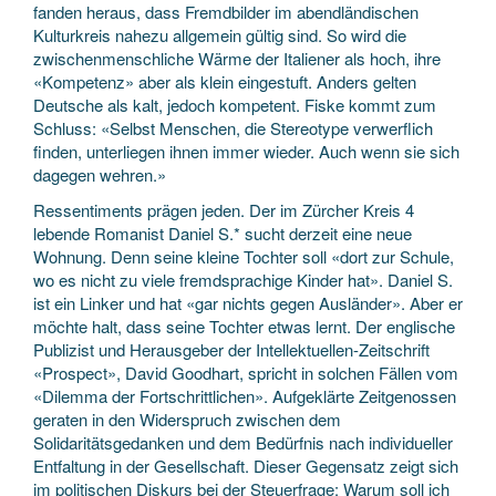
fanden heraus, dass Fremdbilder im abendländischen
Kulturkreis nahezu allgemein gültig sind. So wird die
zwischenmenschliche Wärme der Italiener als hoch, ihre
«Kompetenz» aber als klein eingestuft. Anders gelten
Deutsche als kalt, jedoch kompetent. Fiske kommt zum
Schluss: «Selbst Menschen, die Stereotype verwerflich
finden, unterliegen ihnen immer wieder. Auch wenn sie sich
dagegen wehren.»
Ressentiments prägen jeden. Der im Zürcher Kreis 4
lebende Romanist Daniel S.* sucht derzeit eine neue
Wohnung. Denn seine kleine Tochter soll «dort zur Schule,
wo es nicht zu viele fremdsprachige Kinder hat». Daniel S.
ist ein Linker und hat «gar nichts gegen Ausländer». Aber er
möchte halt, dass seine Tochter etwas lernt. Der englische
Publizist und Herausgeber der Intellektuellen-Zeitschrift
«Prospect», David Goodhart, spricht in solchen Fällen vom
«Dilemma der Fortschrittlichen». Aufgeklärte Zeitgenossen
geraten in den Widerspruch zwischen dem
Solidaritätsgedanken und dem Bedürfnis nach individueller
Entfaltung in der Gesellschaft. Dieser Gegensatz zeigt sich
im politischen Diskurs bei der Steuerfrage: Warum soll ich