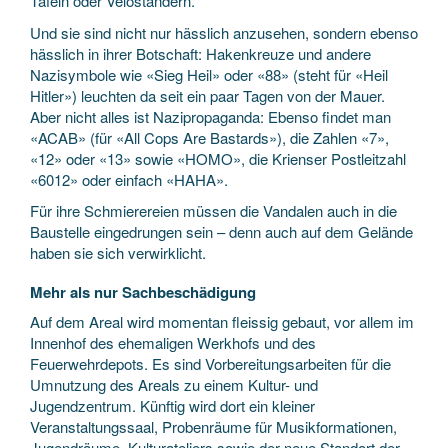
Tafeln oder Veloständern.
Und sie sind nicht nur hässlich anzusehen, sondern ebenso
hässlich in ihrer Botschaft: Hakenkreuze und andere
Nazisymbole wie «Sieg Heil» oder «88» (steht für «Heil
Hitler») leuchten da seit ein paar Tagen von der Mauer.
Aber nicht alles ist Nazipropaganda: Ebenso findet man
«ACAB» (für «All Cops Are Bastards»), die Zahlen «7»,
«12» oder «13» sowie «HOMO», die Krienser Postleitzahl
«6012» oder einfach «HAHA».
Für ihre Schmierereien müssen die Vandalen auch in die
Baustelle eingedrungen sein – denn auch auf dem Gelände
haben sie sich verwirklicht.
Mehr als nur Sachbeschädigung
Auf dem Areal wird momentan fleissig gebaut, vor allem im
Innenhof des ehemaligen Werkhofs und des
Feuerwehrdepots. Es sind Vorbereitungsarbeiten für die
Umnutzung des Areals zu einem Kultur- und
Jugendzentrum. Künftig wird dort ein kleiner
Veranstaltungssaal, Probenräume für Musikformationen,
Jugendräume, Kulturateliers sowie der neue Standort der