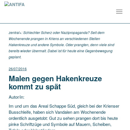
Toggl
navig
zentral+: Schlechter Scherz oder Nazipropaganda? Seit dem
Wochenende prangen in Kriens an verschiedenen Stellen
Hakenkreuze und andere Symbole. Oder prangten, denn viele sind
bereits wieder übermalt. Dabei ist für heute eine Gegenbewegung
geplant.
26/07/2016
Malen gegen Hakenkreuze
kommt zu spät
Autor/in:
Im und um das Areal Schappe Süd, gleich bei der Krienser
Busschleife, haben sich Vandalen am Wochenende
ordentlich ausgetobt: Gut zu sehen prangen dort bis heute
pinke Schriftzüge und Symbole auf Mauern, Scheiben,