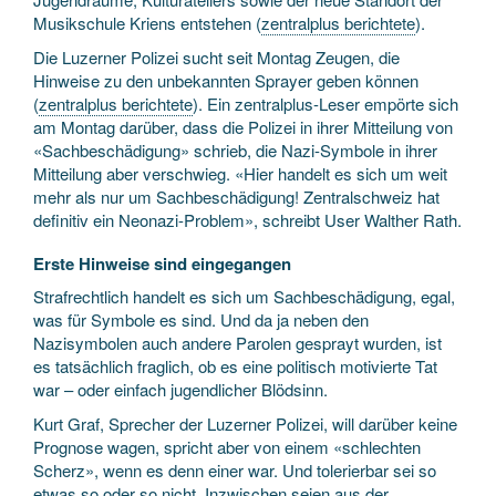
Musikschule Kriens entstehen (
zentralplus berichtete
).
Die Luzerner Polizei sucht seit Montag Zeugen, die
Hinweise zu den unbekannten Sprayer geben können
(
zentralplus berichtete
). Ein zentralplus-Leser empörte sich
am Montag darüber, dass die Polizei in ihrer Mitteilung von
«Sachbeschädigung» schrieb, die Nazi-Symbole in ihrer
Mitteilung aber verschwieg. «Hier handelt es sich um weit
mehr als nur um Sachbeschädigung! Zentralschweiz hat
definitiv ein Neonazi-Problem», schreibt User Walther Rath.
Erste Hinweise sind eingegangen
Strafrechtlich handelt es sich um Sachbeschädigung, egal,
was für Symbole es sind. Und da ja neben den
Nazisymbolen auch andere Parolen gesprayt wurden, ist
es tatsächlich fraglich, ob es eine politisch motivierte Tat
war – oder einfach jugendlicher Blödsinn.
Kurt Graf, Sprecher der Luzerner Polizei, will darüber keine
Prognose wagen, spricht aber von einem «schlechten
Scherz», wenn es denn einer war. Und tolerierbar sei so
etwas so oder so nicht. Inzwischen seien aus der