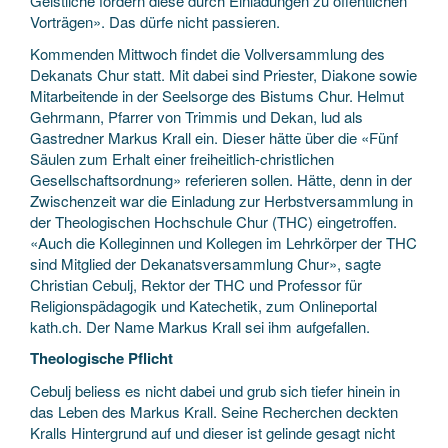
Geistliche fördern diese durch Einladungen zu öffentlichen
Vorträgen». Das dürfe nicht passieren.
Kommenden Mittwoch findet die Vollversammlung des
Dekanats Chur statt. Mit dabei sind Priester, Diakone sowie
Mitarbeitende in der Seelsorge des Bistums Chur. Helmut
Gehrmann, Pfarrer von Trimmis und Dekan, lud als
Gastredner Markus Krall ein. Dieser hätte über die «Fünf
Säulen zum Erhalt einer freiheitlich-christlichen
Gesellschaftsordnung» referieren sollen. Hätte, denn in der
Zwischenzeit war die Einladung zur Herbstversammlung in
der Theologischen Hochschule Chur (THC) eingetroffen.
«Auch die Kolleginnen und Kollegen im Lehrkörper der THC
sind Mitglied der Dekanatsversammlung Chur», sagte
Christian Cebulj, Rektor der THC und Professor für
Religionspädagogik und Katechetik, zum Onlineportal
kath.ch. Der Name Markus Krall sei ihm aufgefallen.
Theologische Pflicht
Cebulj beliess es nicht dabei und grub sich tiefer hinein in
das Leben des Markus Krall. Seine Recherchen deckten
Kralls Hintergrund auf und dieser ist gelinde gesagt nicht