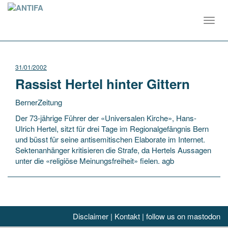
Toggl
navig
31/01/2002
Rassist Hertel hinter Gittern
BernerZeitung
Der 73-jährige Führer der «Universalen Kirche», Hans-
Ulrich Hertel, sitzt für drei Tage im Regionalgefängnis
Bern
und büsst für seine antisemitischen Elaborate im Internet.
Sektenanhänger kritisieren die Strafe, da Hertels Aussagen
unter die «religiöse Meinungsfreiheit» fielen. agb
Disclaimer
|
Kontakt
|
follow us on mastodon