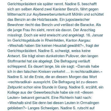
Gerichtspräsident sie später nennt. Nadine S. beschafft
sich am selben Abend zwei Kanister Benzin, fährt gegen
Mitternacht zur Asylbewerberunterkunft Möhlin und schüttet
das Benzin an die Holzfassade. Ein jugoslawischer
Bewohner riecht das Benzin und verlässt die Baracke. Als
die junge Frau ihn sieht, rennt sie davon. Der Anschlag
misslingt. Doch sie wird erwischt und angeklagt. 16. Januar
im Gerichtsgebäude in Rheinfelden, Kanton Aargau:
«Weshalb haben Sie keinen Heustall gewählt?», fragt der
Gerichtspräsident. Nadine S. schweigt, weiss keine
Antwort. Sie trägt einen dunkelroten Pullover, den langen
Stoffmantel hat sie abgelegt. Die Befragung verläuft
schleppend. Es dauert lange, bis sie sagt: «Damals habe
ich in den falschen Kreisen verkehrt … in rechtsradikalen.»
Nadine S. ist die Erste, die an diesem Morgen das Wort
«rechtsradikal» ausspricht. Die Befragung ist zu diesem
Zeitpunkt schon eine Stunde in Gang. Nadine S. erzählt, ein
Kollege aus der Gewerbeschule habe sie mit «diesen
Leuten» bekannt gemacht. Eine Richterin hakt nach:
«Weshalb sind Sie denn bei diesen Leuten in Ormalingen
geblieben?» Langes Schweigen. Nadine S. rutscht auf