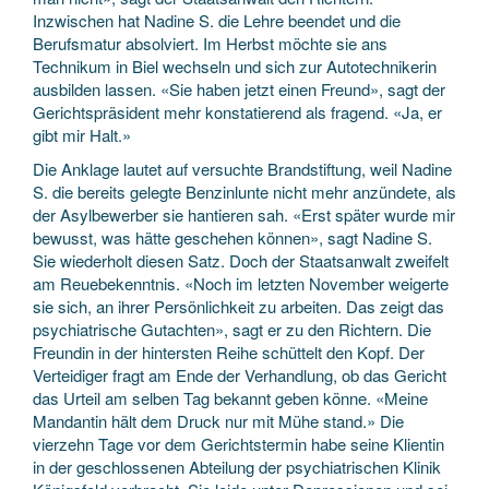
Inzwischen hat Nadine S. die Lehre beendet und die
Berufsmatur absolviert. Im Herbst möchte sie ans
Technikum in Biel wechseln und sich zur Autotechnikerin
ausbilden lassen. «Sie haben jetzt einen Freund», sagt der
Gerichtspräsident mehr konstatierend als fragend. «Ja, er
gibt mir Halt.»
Die Anklage lautet auf versuchte Brandstiftung, weil Nadine
S. die bereits gelegte Benzinlunte nicht mehr anzündete, als
der Asylbewerber sie hantieren sah. «Erst später wurde mir
bewusst, was hätte geschehen können», sagt Nadine S.
Sie wiederholt diesen Satz. Doch der Staatsanwalt zweifelt
am Reuebekenntnis. «Noch im letzten November weigerte
sie sich, an ihrer Persönlichkeit zu arbeiten. Das zeigt das
psychiatrische Gutachten», sagt er zu den Richtern. Die
Freundin in der hintersten Reihe schüttelt den Kopf. Der
Verteidiger fragt am Ende der Verhandlung, ob das Gericht
das Urteil am selben Tag bekannt geben könne. «Meine
Mandantin hält dem Druck nur mit Mühe stand.» Die
vierzehn Tage vor dem Gerichtstermin habe seine Klientin
in der geschlossenen Abteilung der psychiatrischen Klinik