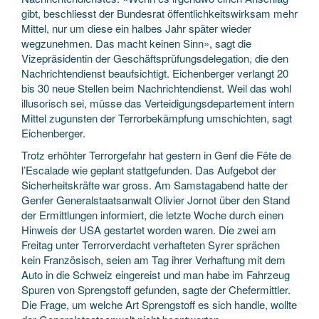
gibt, beschliesst der Bundesrat öffentlichkeitswirksam mehr
Mittel, nur um diese ein halbes Jahr später wieder
wegzunehmen. Das macht keinen Sinn», sagt die
Vizepräsidentin der Geschäftsprüfungsdelegation, die den
Nachrichtendienst beaufsichtigt. Eichenberger verlangt 20
bis 30 neue Stellen beim Nachrichtendienst. Weil das wohl
illusorisch sei, müsse das Verteidigungsdepartement intern
Mittel zugunsten der Terrorbekämpfung umschichten, sagt
Eichenberger.
Trotz erhöhter Terrorgefahr hat gestern in Genf die Fête de
l’Escalade wie geplant stattgefunden. Das Aufgebot der
Sicherheitskräfte war gross. Am Samstagabend hatte der
Genfer Generalstaatsanwalt Olivier Jornot über den Stand
der Ermittlungen informiert, die letzte Woche durch einen
Hinweis der USA gestartet worden waren. Die zwei am
Freitag unter Terrorverdacht verhafteten Syrer sprächen
kein Französisch, seien am Tag ihrer Verhaftung mit dem
Auto in die Schweiz eingereist und man habe im Fahrzeug
Spuren von Sprengstoff gefunden, sagte der Chefermittler.
Die Frage, um welche Art Sprengstoff es sich handle, wollte