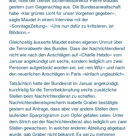
war, holte der Genfer Sicherheitsdirektor Pierre Maudet
gestern zum Gegenschlag aus. Die Bundesanwaltschaft
habe «klar grünes Licht für unser Vorgehen gegeben»,
sagte Maudet in einem Interview mit der
«SonntagsZeitung». «Uns nun dafür zu kritisieren, ist
Blödsinn.»
Gleichzeitig äusserte Maudet seinen eigenen Unmut über
die Terrorabwehr des Bundes. Dass der Nachrichtendienst
nicht wie nach den Anschlägen auf «Charlie Hebdo» vom
Januar angekündigt um sechs, sondern lediglich um zwei
Personen aufgestockt worden sei, sei «ein Witz» und nach
den neuerlichen Anschlägen in Paris «einfach unglaublich».
Tatsächlich hatte der Bundesrat im Januar angekündigt,
kurzfristig für die Terrorbekämpfung sechs zusätzliche
Stellen beim Nachrichtendienst zu schaffen.
Nachrichtendienstsprecherin Isabelle Graber bestätigte
gestern auf Anfrage, dass aber vier andere Stellen dem
laufenden Sparprogramm zum Opfer gefallen seien. Unter
dem Strich sei der Nachrichtendienst also lediglich um zwei
Stellen gewachsen. In welcher anderen Abteilung abgebaut
wurde, gab Graber nicht bekannt. Es sei zu mehreren