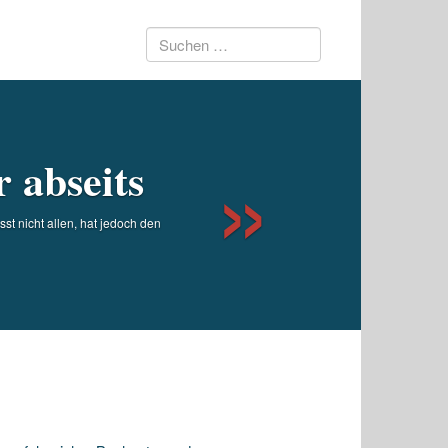
Suchen
Next
nach:
r abseits
st nicht allen, hat jedoch den