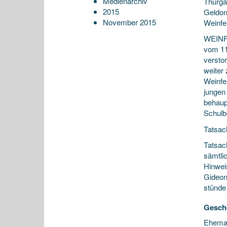
Medienarchiv
Thurga
2015
Geldon
November 2015
Weinfe
WEINFE
vom 11
versto
weiter
Weinfel
jungen
behaup
Schulb
Tatsac
Tatsac
sämtli
Hinwei
Gideon
stünde 
Gesch
Ehemal