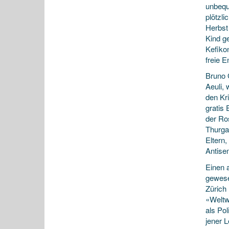
unbequ
plötzli
Herbst 
Kind g
Kefiko
freie E
Bruno 
Aeuli, 
den Kr
gratis
der Ro
Thurga
Eltern
Antise
Einen 
gewese
Zürich 
«Weltw
als Po
jener 