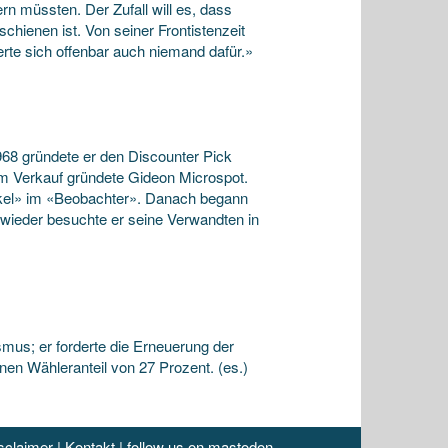
rn müssten. Der Zufall will es, dass
chienen ist. Von seiner Frontistenzeit
ierte sich offenbar auch niemand dafür.»
968 gründete er den Discounter Pick
em Verkauf gründete Gideon Microspot.
nkel» im «Beobachter». Danach begann
wieder besuchte er seine Verwandten in
mus; er forderte die Erneuerung der
nen Wähleranteil von 27 Prozent. (es.)
sclaimer
|
Kontakt
|
follow us on mastodon