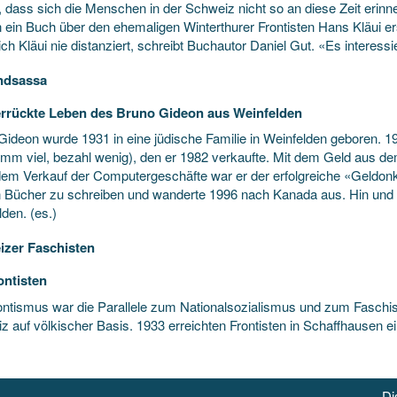
 dass sich die Menschen in der Schweiz nicht so an diese Zeit erinne
 ein Buch über den ehemaligen Winterthurer Frontisten Hans Kläui ers
ch Kläui nie distanziert, schreibt Buchautor Daniel Gut. «Es interess
ndsassa
rrückte Leben des Bruno Gideon aus Weinfelden
Gideon wurde 1931 in eine jüdische Familie in Weinfelden geboren. 1
imm viel, bezahl wenig), den er 1982 verkaufte. Mit dem Geld aus d
em Verkauf der Computergeschäfte war er der erfolgreiche «Geldo
 Bücher zu schreiben und wanderte 1996 nach Kanada aus. Hin und 
den. (es.)
zer Faschisten
ontisten
ontismus war die Parallele zum Nationalsozialismus und zum Faschis
 auf völkischer Basis. 1933 erreichten Frontisten in Schaffhausen ei
Di