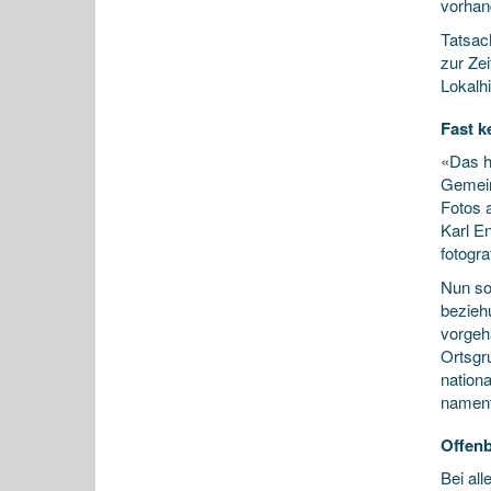
vorhan
Tatsac
zur Zei
Lokalhi
Fast k
«Das h
Gemein
Fotos 
Karl En
fotogra
Nun sol
bezieh
vorgeh
Ortsgru
nation
nament
Offenb
Bei al