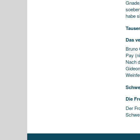
Gnade,
soeben
habe si
Tause
Das ve
Bruno 
Pay (n
Nach d
Gideon
Weinfel
Schwei
Die Fr
Der Fr
Schweiz