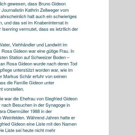
ärlich gewesen, dass Bruno Gideon
r Journalistin Kathrin Zellweger vom
ahrscheinlich halt auch ein schwieriges
, und das sei im Knabeninternat in
Isenring vermutet, dass es letztlich der
ater, Viehhändler und Landwirt im
. Rosa Gideon war eine gütige Frau. In
rsten Station auf Schweizer Boden –
g an Rosa Gideon wurde nach deren Tod
flege unterstützt worden war, wie im
ker Markus Schär erfuhr von seinen
ss die Familie Gideon unter
t vorstellen.
e war die Ehefrau von Siegfried Gideon
r nach Besuchen in der Synagoge in
lara Obermüller 1988 in der
n Weinfelden. Während Jahren hatte er
egfried Gideon eine Liste mit den Namen
e Liste sei heute nicht mehr