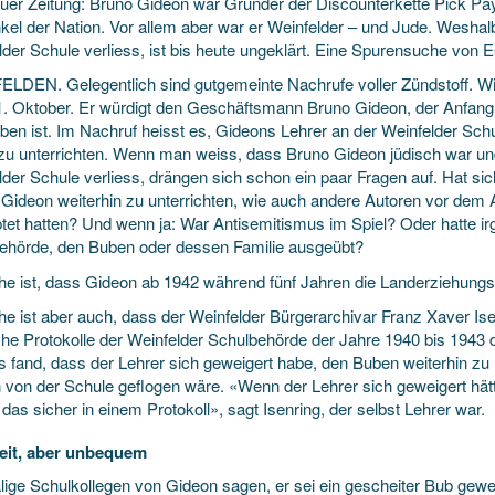
uer Zeitung: Bruno Gideon war Gründer der Discounterkette Pick Pay
kel der Nation. Vor allem aber war er Weinfelder – und Jude. Weshalb 
lder Schule verliess, ist bis heute ungeklärt. Eine Spurensuche von 
LDEN. Gelegentlich sind gutgemeinte Nachrufe voller Zündstoff. Wi
. Oktober. Er würdigt den Geschäftsmann Bruno Gideon, der Anfang 
rben ist. Im Nachruf heisst es, Gideons Lehrer an der Weinfelder Sc
 zu unterrichten. Wenn man weiss, dass Bruno Gideon jüdisch war und
der Schule verliess, drängen sich schon ein paar Fragen auf. Hat sic
 Gideon weiterhin zu unterrichten, wie auch andere Autoren vor dem 
tet hatten? Und wenn ja: War Antisemitismus im Spiel? Oder hatte ir
ehörde, den Buben oder dessen Familie ausgeübt?
he ist, dass Gideon ab 1942 während fünf Jahren die Landerziehungsa
he ist aber auch, dass der Weinfelder Bürgerarchivar Franz Xaver Ise
che Protokolle der Weinfelder Schulbehörde der Jahre 1940 bis 1943 
s fand, dass der Lehrer sich geweigert habe, den Buben weiterhin zu
 von der Schule geflogen wäre. «Wenn der Lehrer sich geweigert hätt
das sicher in einem Protokoll», sagt Isenring, der selbst Lehrer war.
eit, aber unbequem
ige Schulkollegen von Gideon sagen, er sei ein gescheiter Bub gew