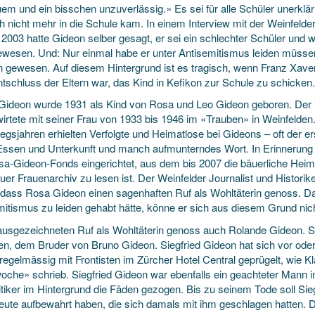
em und ein bisschen unzuverlässig.» Es sei für alle Schüler unerkl
ch nicht mehr in die Schule kam. In einem Interview mit der Weinfelde
2003 hatte Gideon selber gesagt, er sei ein schlechter Schüler und w
ewesen. Und: Nur einmal habe er unter Antisemitismus leiden müssen
n gewesen. Auf diesem Hintergrund ist es tragisch, wenn Franz Xaver 
ntschluss der Eltern war, das Kind in Kefikon zur Schule zu schicken.
Gideon wurde 1931 als Kind von Rosa und Leo Gideon geboren. Der V
wirtete mit seiner Frau von 1933 bis 1946 im «Trauben» in Weinfelden
iegsjahren erhielten Verfolgte und Heimatlose bei Gideons – oft der e
 Essen und Unterkunft und manch aufmunterndes Wort. In Erinnerun
sa-Gideon-Fonds eingerichtet, aus dem bis 2007 die bäuerliche Heimp
uer Frauenarchiv zu lesen ist. Der Weinfelder Journalist und Histori
, dass Rosa Gideon einen sagenhaften Ruf als Wohltäterin genoss. Da
mitismus zu leiden gehabt hätte, könne er sich aus diesem Grund nich
ausgezeichneten Ruf als Wohltäterin genoss auch Rolande Gideon. Si
n, dem Bruder von Bruno Gideon. Siegfried Gideon hat sich vor ode
regelmässig mit Frontisten im Zürcher Hotel Central geprügelt, wie K
oche» schrieb. Siegfried Gideon war ebenfalls ein geachteter Mann i
litiker im Hintergrund die Fäden gezogen. Bis zu seinem Tode soll Si
Leute aufbewahrt haben, die sich damals mit ihm geschlagen hatten. Di