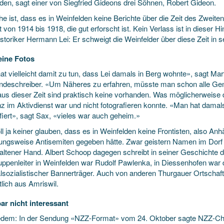
den, sagt einer von Siegfried Gideons drei Söhnen, Robert Gideon.
he ist, dass es in Weinfelden keine Berichte über die Zeit des Zweit
t von 1914 bis 1918, die gut erforscht ist. Kein Verlass ist in dieser 
storiker Hermann Lei: Er schweigt die Weinfelder über diese Zeit in 
eine Fotos
at vielleicht damit zu tun, dass Lei damals in Berg wohnte», sagt Mar
deschreiber. «Um Näheres zu erfahren, müsste man schon alle Gem
aus dieser Zeit sind praktisch keine vorhanden. Was möglicherweise d
z im Aktivdienst war und nicht fotografieren konnte. «Man hat damals
fiert», sagt Sax, «vieles war auch geheim.»
l ja keiner glauben, dass es in Weinfelden keine Frontisten, also Anh
ungsweise Antisemiten gegeben hätte. Zwar geistern Namen im Dorf 
altener Hand. Albert Schoop dagegen schreibt in seiner Geschichte 
ppenleiter in Weinfelden war Rudolf Pawlenka, in Diessenhofen war de
alsozialistischer Bannerträger. Auch von anderen Thurgauer Ortschaft
lich aus Amriswil.
ar nicht interessant
ledem: In der Sendung «NZZ-Format» vom 24. Oktober sagte NZZ-Chef