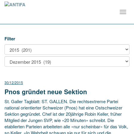
Toggl
navig
Filter
30/12/2015
Pnos gründet neue Sektion
St. Galler Tagblatt: ST. GALLEN. Die rechtsextreme Partei
national orientierter Schweizer (Pnos) hat eine Ostschweizer
Sektion gegründet. Chef ist der 20jährige Robin Keller, früher
Mitglied der Jungen SVP, wie «20 Minuten» schreibt. Die
etablierten Parteien arbeiteten alle «nur scheinbar» für das Volk,
so Keller. «In Wahrheit schauen sie nur für sich und die