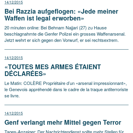
14/12/2015
Bei Razzia aufgeflogen: «Jede meiner
Waffen ist legal erworben»
20 minuten online: Bei Behnam Najjari (27) zu Hause
beschlagnahmte die Genfer Polizei ein grosses Waffenarsenal.
Jetzt wehrt er sich gegen den Vorwurf, er sei rechtsextrem.
14/12/2015
«TOUTES MES ARMES ÉTAIENT
DÉCLARÉES»
Le Matin: COLÈRE Propriétaire d’un «arsenal impressionnant»,
le Genevois appréhendé dans le cadre de la traque antiterroriste
se livre.
14/12/2015
Genf verlangt mehr Mittel gegen Terror
Tages-Anzeiger: Der Nachrichtendienst sollte mehr Stellen für