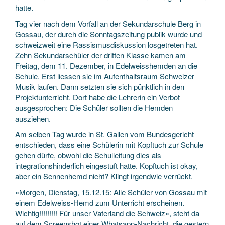
hatte.
Tag vier nach dem Vorfall an der Sekundarschule Berg in
Gossau, der durch die Sonntagszeitung publik wurde und
schweizweit eine Rassismusdiskussion losgetreten hat.
Zehn Sekundarschüler der dritten Klasse kamen am
Freitag, dem 11. Dezember, in Edelweisshemden an die
Schule. Erst liessen sie im Aufenthaltsraum Schweizer
Musik laufen. Dann setzten sie sich pünktlich in den
Projektunterricht. Dort habe die Lehrerin ein Verbot
ausgesprochen: Die Schüler sollten die Hemden
ausziehen.
Am selben Tag wurde in St. Gallen vom Bundesgericht
entschieden, dass eine Schülerin mit Kopftuch zur Schule
gehen dürfe, obwohl die Schulleitung dies als
integrationshinderlich eingestuft hatte. Kopftuch ist okay,
aber ein Sennenhemd nicht? Klingt irgendwie verrückt.
«Morgen, Dienstag, 15.12.15: Alle Schüler von Gossau mit
einem Edelweiss-Hemd zum Unterricht erscheinen.
Wichtig!!!!!!!!! Für unser Vaterland die Schweiz», steht da
auf dem Screenshot einer Whatsapp-Nachricht, die gestern