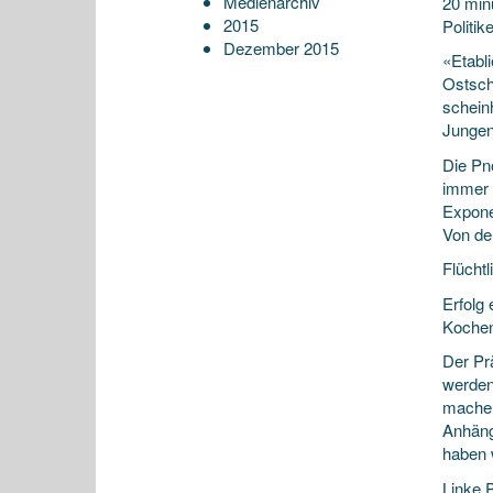
Medienarchiv
20 min
2015
Politik
Dezember 2015
«Etabli
Ostschw
scheinh
Jungen
Die Pn
immer 
Expone
Von de
Flücht
Erfolg 
Kochen
Der Prä
werden
machen
Anhänge
haben 
Linke P