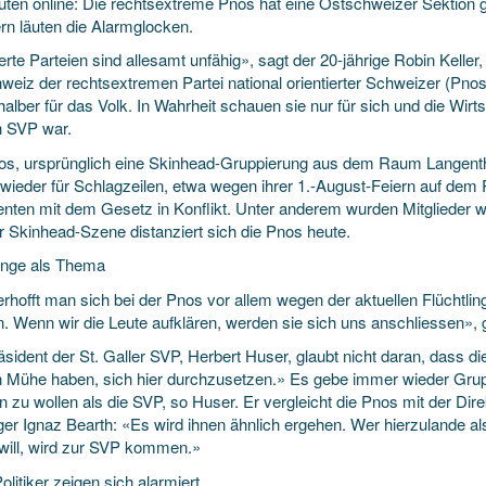
uten online: Die rechtsextreme Pnos hat eine Ostschweizer Sektion ge
ern läuten die Alarmglocken.
erte Parteien sind allesamt unfähig», sagt der 20-jährige Robin Kelle
eiz der rechtsextremen Partei national orientierter Schweizer (Pnos)
alber für das Volk. In Wahrheit schauen sie nur für sich und die Wirtsc
 SVP war.
os, ursprünglich eine Skinhead-Gruppierung aus dem Raum Langentha
wieder für Schlagzeilen, etwa wegen ihrer 1.-August-Feiern auf dem 
nten mit dem Gesetz in Konflikt. Unter anderem wurden Mitglieder w
r Skinhead-Szene distanziert sich die Pnos heute.
linge als Thema
erhofft man sich bei der Pnos vor allem wegen der aktuellen Flüchtli
. Wenn wir die Leute aufklären, werden sie sich uns anschliessen», gl
sident der St. Galler SVP, Herbert Huser, glaubt nicht daran, dass d
 Mühe haben, sich hier durchzusetzen.» Es gebe immer wieder Grupp
 zu wollen als die SVP, so Huser. Er vergleicht die Pnos mit der Dir
r Ignaz Bearth: «Es wird ihnen ähnlich ergehen. Wer hierzulande als l
will, wird zur SVP kommen.»
olitiker zeigen sich alarmiert