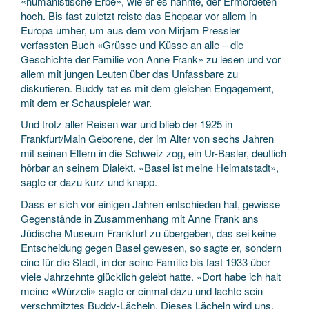
«humanistische Erbe», wie er es nannte, der Ermordeten
hoch. Bis fast zuletzt reiste das Ehepaar vor allem in
Europa umher, um aus dem von Mirjam Pressler
verfassten Buch «Grüsse und Küsse an alle – die
Geschichte der Familie von Anne Frank» zu lesen und vor
allem mit jungen Leuten über das Unfassbare zu
diskutieren. Buddy tat es mit dem gleichen Engagement,
mit dem er Schauspieler war.
Und trotz aller Reisen war und blieb der 1925 in
Frankfurt/Main Geborene, der im Alter von sechs Jahren
mit seinen Eltern in die Schweiz zog, ein Ur-Basler, deutlich
hörbar an seinem Dialekt. «Basel ist meine Heimatstadt»,
sagte er dazu kurz und knapp.
Dass er sich vor einigen Jahren entschieden hat, gewisse
Gegenstände in Zusammenhang mit Anne Frank ans
Jüdische Museum Frankfurt zu übergeben, das sei keine
Entscheidung gegen Basel gewesen, so sagte er, sondern
eine für die Stadt, in der seine Familie bis fast 1933 über
viele Jahrzehnte glücklich gelebt hatte. «Dort habe ich halt
meine «Würzeli» sagte er einmal dazu und lachte sein
verschmitztes Buddy-Lächeln. Dieses Lächeln wird uns,