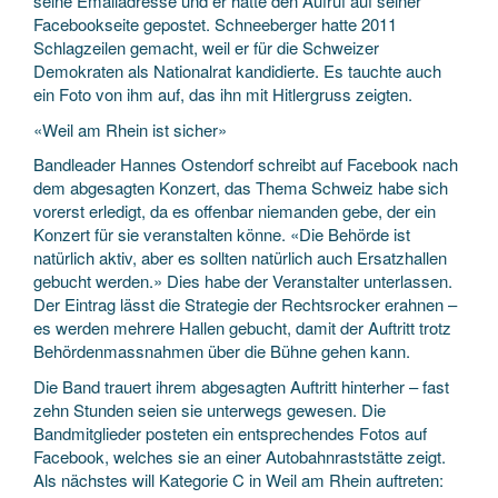
seine Emailadresse und er hatte den Aufruf auf seiner
Facebookseite gepostet. Schneeberger hatte 2011
Schlagzeilen gemacht, weil er für die Schweizer
Demokraten als Nationalrat kandidierte. Es tauchte auch
ein Foto von ihm auf, das ihn mit Hitlergruss zeigten.
«Weil am Rhein ist sicher»
Bandleader Hannes Ostendorf schreibt auf Facebook nach
dem abgesagten Konzert, das Thema Schweiz habe sich
vorerst erledigt, da es offenbar niemanden gebe, der ein
Konzert für sie veranstalten könne. «Die Behörde ist
natürlich aktiv, aber es sollten natürlich auch Ersatzhallen
gebucht werden.» Dies habe der Veranstalter unterlassen.
Der Eintrag lässt die Strategie der Rechtsrocker erahnen –
es werden mehrere Hallen gebucht, damit der Auftritt trotz
Behördenmassnahmen über die Bühne gehen kann.
Die Band trauert ihrem abgesagten Auftritt hinterher – fast
zehn Stunden seien sie unterwegs gewesen. Die
Bandmitglieder posteten ein entsprechendes Fotos auf
Facebook, welches sie an einer Autobahnraststätte zeigt.
Als nächstes will Kategorie C in Weil am Rhein auftreten: