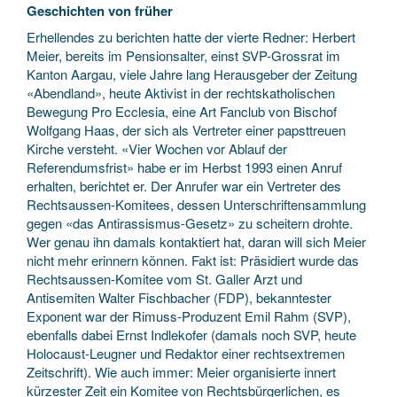
Geschichten von früher
Erhellendes zu berichten hatte der vierte Redner: Herbert
Meier, bereits im Pensionsalter, einst SVP-Grossrat im
Kanton Aargau, viele Jahre lang Herausgeber der Zeitung
«Abendland», heute Aktivist in der rechtskatholischen
Bewegung Pro Ecclesia, eine Art Fanclub von Bischof
Wolfgang Haas, der sich als Vertreter einer papsttreuen
Kirche versteht. «Vier Wochen vor Ablauf der
Referendumsfrist» habe er im Herbst 1993 einen Anruf
erhalten, berichtet er. Der Anrufer war ein Vertreter des
Rechtsaussen-Komitees, dessen Unterschriftensammlung
gegen «das Antirassismus-Gesetz» zu scheitern drohte.
Wer genau ihn damals kontaktiert hat, daran will sich Meier
nicht mehr erinnern können. Fakt ist: Präsidiert wurde das
Rechtsaussen-Komitee vom St. Galler Arzt und
Antisemiten Walter Fischbacher (FDP), bekanntester
Exponent war der Rimuss-Produzent Emil Rahm (SVP),
ebenfalls dabei Ernst Indlekofer (damals noch SVP, heute
Holocaust-Leugner und Redaktor einer rechtsextremen
Zeitschrift). Wie auch immer: Meier organisierte innert
kürzester Zeit ein Komitee von Rechtsbürgerlichen, es