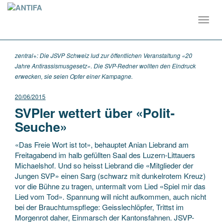
Toggl
navig
zentral+: Die JSVP Schweiz lud zur öffentlichen Veranstaltung «20
Jahre Antirassismusgesetz». Die SVP-Redner wollten den Eindruck
erwecken, sie seien Opfer einer Kampagne.
20/06/2015
SVPler wettert über «Polit-
Seuche»
«Das Freie Wort ist tot», behauptet Anian Liebrand am
Freitagabend im halb gefüllten Saal des Luzern-Littauers
Michaelshof. Und so heisst Liebrand die «Mitglieder der
Jungen SVP» einen Sarg (schwarz mit dunkelrotem Kreuz)
vor die Bühne zu tragen, untermalt vom Lied «Spiel mir das
Lied vom Tod». Spannung will nicht aufkommen, auch nicht
bei der Brauchtumspflege: Geisslechlöpfer, Trittst im
Morgenrot daher, Einmarsch der Kantonsfahnen. JSVP-