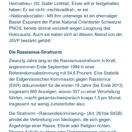
Heimattreu» (St. Galler Linthtal). Eines will er festgehalten
haben: Er sei nicht «rechtsradikal», er sei
»Nationalsozialist». Mit ihm unterwegs ist ein ehemaliger
Basler Exponent der Partei National Orientierter Schweizer
PNOS, bereits einmal verurteilt wegen Leugnung des
Holocausts. Auch sie haben sich an diesem Abend von der
JSVP bestärkt gefühlt.
Die Rassismus-Strafnorm
Zwanzig Jahre lang ist die Rassismusstrafnorm in Kraft,
angenommen Ende September 1994 in einer
Referendumsabstimmung mit 54,6 Prozent. Eine Statistik
der Eidgenössischen Kommission gegen Rassismus
(EKR) dokumentiert für die ersten 19 Jahre (bis Ende 2013)
insgesamt 665 Anzeigen, wovon 337 zu einer Verurteilung
führten, macht gesamtschweizerisch knapp 1,5 pro Monat.
Insgesamt nur wenig Juristenfutter also.
Die Strafnorm «Rassendiskriminierung» (Art. 261bis StGB)
ahndet die Verbreitung von Ideologien, die sich gegen
Angehörige einer Rasse, Ethnie oder Religion richten.
Ebenso Aufrufe zu Hass oder Diskriminierung, wie auch