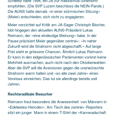
Schweiz hatte 1994, ein JA zur Rassismus-Strafnorm
empfohlen. (Die SVP Luzern beschloss die NEIN-Parole.)
Die AUNS hatte damals «in einer stürmischen Sitzung»
(Meier) entschieden, sich nicht zu engagieren.
Meier verzichtet auf Kritik am JA-Sager Christoph Blocher,
lobt hingegen den aktuellen AUNS-Präsident Lukas
Reimann, der «eine eindeutige Meinung» habe. In der
Pause präzisiert Meier gegenüber zentral+: «In naher
Zukunft wird die Strafnorm nicht abgeschafft.» Auf lange
Frist sieht er grössere Chancen. Ähnlich Lukas Reimann.
Er kann in den eidgenössischen Parlamenten vorerst keine
Mehrheit ausmachen, auch nicht nach den Oktoberwahlen.
Aber die SVP will die Aversionen gegen die unerwünschte
Strafnorm warm halten und «so alle zwei Jahre» einen
Vorstoss einreichen. Das tut sie allerdings bereits seit
Jahren.
Rechtsradikale Besucher
Reimann freut besonders die Anwesenheit von Männern in
«Edelweiss-Hemden». Am Tisch des zentral+-Reporters
sitzt ein junger Mann in einem T-Shirt der »Kameradschaft