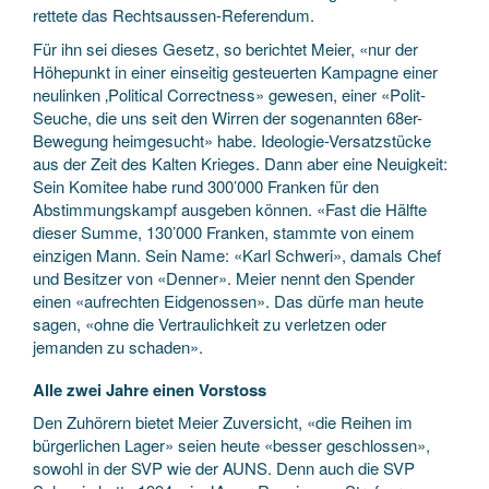
rettete das Rechtsaussen-Referendum.
Für ihn sei dieses Gesetz, so berichtet Meier, «nur der
Höhepunkt in einer einseitig gesteuerten Kampagne einer
neulinken ‚Political Correctness» gewesen, einer «Polit-
Seuche, die uns seit den Wirren der sogenannten 68er-
Bewegung heimgesucht» habe. Ideologie-Versatzstücke
aus der Zeit des Kalten Krieges. Dann aber eine Neuigkeit:
Sein Komitee habe rund 300’000 Franken für den
Abstimmungskampf ausgeben können. «Fast die Hälfte
dieser Summe, 130’000 Franken, stammte von einem
einzigen Mann. Sein Name: «Karl Schweri», damals Chef
und Besitzer von «Denner». Meier nennt den Spender
einen «aufrechten Eidgenossen». Das dürfe man heute
sagen, «ohne die Vertraulichkeit zu verletzen oder
jemanden zu schaden».
Alle zwei Jahre einen Vorstoss
Den Zuhörern bietet Meier Zuversicht, «die Reihen im
bürgerlichen Lager» seien heute «besser geschlossen»,
sowohl in der SVP wie der AUNS. Denn auch die SVP