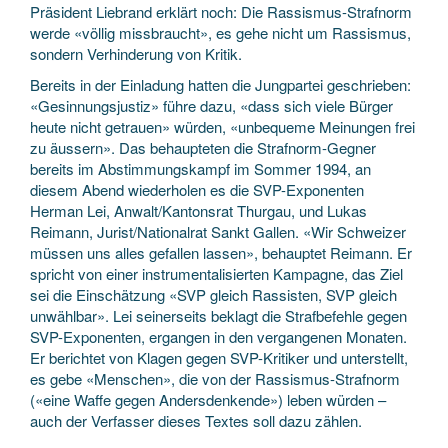
Präsident Liebrand erklärt noch: Die Rassismus-Strafnorm
werde «völlig missbraucht», es gehe nicht um Rassismus,
sondern Verhinderung von Kritik.
Bereits in der Einladung hatten die Jungpartei geschrieben:
«Gesinnungsjustiz» führe dazu, «dass sich viele Bürger
heute nicht getrauen» würden, «unbequeme Meinungen frei
zu äussern». Das behaupteten die Strafnorm-Gegner
bereits im Abstimmungskampf im Sommer 1994, an
diesem Abend wiederholen es die SVP-Exponenten
Herman Lei, Anwalt/Kantonsrat Thurgau, und Lukas
Reimann, Jurist/Nationalrat Sankt Gallen. «Wir Schweizer
müssen uns alles gefallen lassen», behauptet Reimann. Er
spricht von einer instrumentalisierten Kampagne, das Ziel
sei die Einschätzung «SVP gleich Rassisten, SVP gleich
unwählbar». Lei seinerseits beklagt die Strafbefehle gegen
SVP-Exponenten, ergangen in den vergangenen Monaten.
Er berichtet von Klagen gegen SVP-Kritiker und unterstellt,
es gebe «Menschen», die von der Rassismus-Strafnorm
(«eine Waffe gegen Andersdenkende») leben würden –
auch der Verfasser dieses Textes soll dazu zählen.