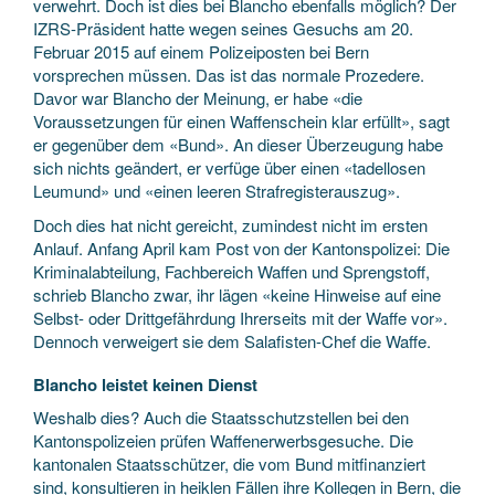
verwehrt. Doch ist dies bei Blancho ebenfalls möglich? Der
IZRS-Präsident hatte wegen seines Gesuchs am 20.
Februar 2015 auf einem Polizeiposten bei Bern
vorsprechen müssen. Das ist das normale Prozedere.
Davor war Blancho der Meinung, er habe «die
Voraussetzungen für einen Waffenschein klar erfüllt», sagt
er gegenüber dem «Bund». An dieser Überzeugung habe
sich nichts geändert, er verfüge über einen «tadellosen
Leumund» und «einen leeren Strafregisterauszug».
Doch dies hat nicht gereicht, zumindest nicht im ersten
Anlauf. Anfang April kam Post von der Kantonspolizei: Die
Kriminalabteilung, Fachbereich Waffen und Sprengstoff,
schrieb Blancho zwar, ihr lägen «keine Hinweise auf eine
Selbst- oder Drittgefährdung Ihrerseits mit der Waffe vor».
Dennoch verweigert sie dem Salafisten-Chef die Waffe.
Blancho leistet keinen Dienst
Weshalb dies? Auch die Staatsschutzstellen bei den
Kantonspolizeien prüfen Waffenerwerbsgesuche. Die
kantonalen Staatsschützer, die vom Bund mitfinanziert
sind, konsultieren in heiklen Fällen ihre Kollegen in Bern, die