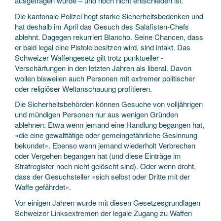
ausgetragen wurde – und noch nicht entschieden ist.
Die kantonale Polizei hegt starke Sicherheitsbedenken und
hat deshalb im April das Gesuch des Salafisten-Chefs
ablehnt. Dagegen rekurriert Blancho. Seine Chancen, dass
er bald legal eine Pistole besitzen wird, sind intakt. Das
Schweizer Waffengesetz gilt trotz punktueller ­
Verschärfungen in den letzten Jahren als liberal. Davon
wollen bisweilen auch Personen mit extremer politischer
oder religiöser Weltanschauung profitieren.
Die Sicherheitsbehörden können ­Gesuche von volljährigen
und mündigen Personen nur aus wenigen Gründen
ablehnen: Etwa wenn jemand eine Handlung begangen hat,
«die eine gewalttätige oder gemeingefährliche Gesinnung
bekundet». Ebenso wenn jemand wiederholt Verbrechen
oder Vergehen begangen hat (und diese Einträge im
Strafregister noch nicht gelöscht sind). Oder wenn droht,
dass der Gesuchsteller «sich selbst oder Dritte mit der
Waffe gefährdet».
Vor einigen Jahren wurde mit diesen Gesetzesgrundlagen
Schweizer Linksextremen der legale Zugang zu Waffen