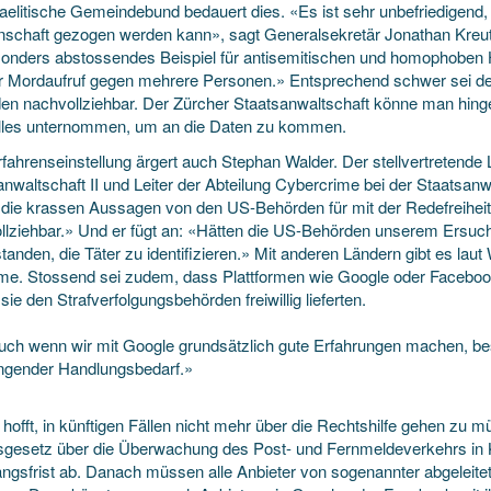
raelitische Gemeindebund bedauert dies. «Es ist sehr unbefriedigend,
schaft gezogen werden kann», sagt Generalsekretär Jonathan Kreu
sonders abstossendes Beispiel für antisemitischen und homophoben H
er Mordaufruf gegen mehrere Personen.» Entsprechend schwer sei d
en nachvollziehbar. Der Zürcher Staatsanwaltschaft könne man hin
lles unternommen, um an die Daten zu kommen.
rfahrenseinstellung ärgert auch Stephan Walder. Der stellvertretende 
anwaltschaft II und Leiter der Abteilung Cybercrime bei der Staatsanw
die krassen Aussagen von den US-Behörden für mit der Redefreiheit v
llziehbar.» Und er fügt an: «Hätten die US-Behörden unserem Ersuc
tanden, die Täter zu identifizieren.» Mit anderen Ländern gibt es laut 
me. Stossend sei zudem, dass Plattformen wie Google oder Faceboo
 sie den Strafverfolgungsbehörden freiwillig lieferten.
uch wenn wir mit Google grundsätzlich gute Erfahrungen machen, be
ingender Handlungsbedarf.»
hofft, in künftigen Fällen nicht mehr über die Rechtshilfe gehen zu 
gesetz über die Überwachung des Post- und Fernmeldeverkehrs in Kr
ngsfrist ab. Danach müssen alle Anbieter von sogenannter abgeleit