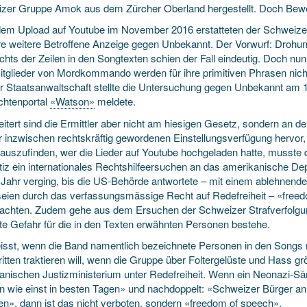
zer Gruppe Amok aus dem Zürcher Oberland hergestellt. Doch Bewe
em Upload auf Youtube im November 2016 erstatteten der Schweizer
e weitere Betroffene Anzeige gegen Unbekannt. Der Vorwurf: Drohu
hts der Zeilen in den Songtexten schien der Fall eindeutig. Doch nun,
tglieder von Mordkommando werden für ihre primitiven Phrasen nich
r Staatsanwaltschaft stellte die Untersuchung gegen Unbekannt am 
chtenportal
«Watson»
meldete.
itert sind die Ermittler aber nicht am hiesigen Gesetz, sondern an 
r inzwischen rechtskräftig gewordenen Einstellungsverfügung hervor,
auszufinden, wer die Lieder auf Youtube hochgeladen hatte, musste 
tiz ein internationales Rechtshilfeersuchen an das amerikanische Dep
 Jahr verging, bis die US-Behörde antwortete – mit einem ablehnend
seien durch das verfassungsmässige Recht auf Redefreiheit – «freed
rachten. Zudem gehe aus dem Ersuchen der Schweizer Strafverfolgun
te Gefahr für die in den Texten erwähnten Personen bestehe.
isst, wenn die Band namentlich bezeichnete Personen in den Songs m
tritten traktieren will, wenn die Gruppe über Foltergelüste und Hass grö
anischen Justizministerium unter Redefreiheit. Wenn ein Neonazi-Sä
n wie einst in besten Tagen» und nachdoppelt: «Schweizer Bürger an 
en», dann ist das nicht verboten, sondern «freedom of speech».