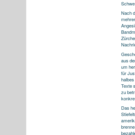
Schwei
Nach d
mehrer
Angesic
Bandmi
Zürche
Nachri
Gesche
aus de
um her
für Jus
halbes
Texte 
zu bet
konkre
Das he
Stiefel
amerik
brenne
bezahl