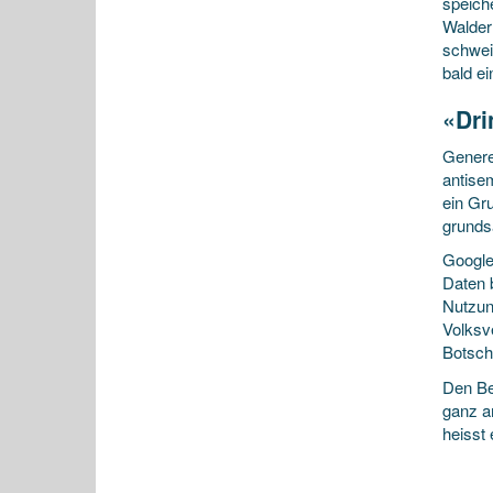
speich
Walder
schwei
bald ei
«Dri
Genere
antise
ein Gr
grunds
Google
Daten 
Nutzun
Volksv
Botsch
Den Be
ganz a
heisst