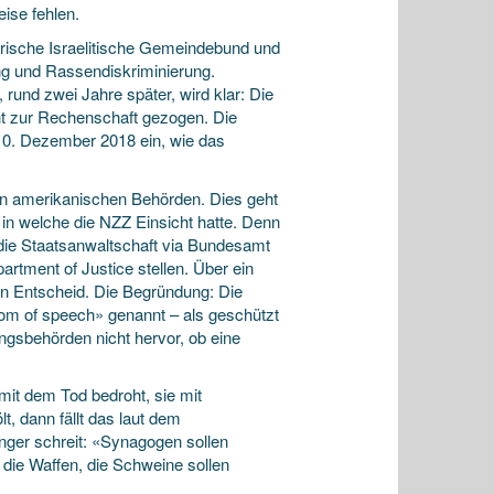
ise fehlen.
ische Israelitische Gemeindebund und
ng und Rassendiskriminierung.
 rund zwei Jahre später, wird klar: Die
t zur Rechenschaft gezogen. Die
10. Dezember 2018 ein, wie das
den amerikanischen Behörden. Dies geht
 in welche die NZZ Einsicht hatte. Denn
die Staatsanwaltschaft via Bundesamt
artment of Justice stellen. Über ein
en Entscheid. Die Begründung: Die
om of speech» genannt – als geschützt
gsbehörden nicht hervor, ob eine
it dem Tod bedroht, sie mit
lt, dann fällt das laut dem
nger schreit: «Synagogen sollen
die Waffen, die Schweine sollen