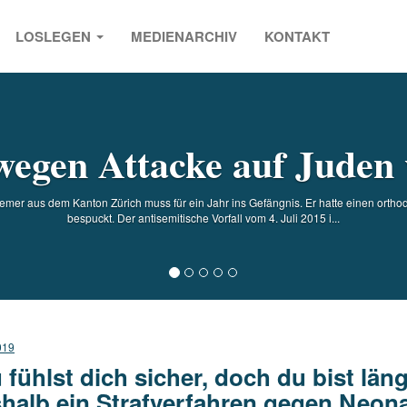
LOSLEGEN
MEDIENARCHIV
KONTAKT
s
egen Attacke auf Juden v
emer aus dem Kanton Zürich muss für ein Jahr ins Gefängnis. Er hatte einen orth
bespuckt. Der antisemitische Vorfall vom 4. Juli 2015 i...
019
 fühlst dich sicher, doch du bist läng
halb ein Strafverfahren gegen Neona