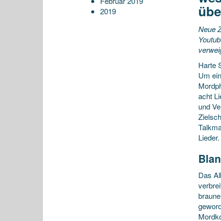
Februar 2019
übe
2019
Neue Z
Youtub
verwei
Harte 
Um ein 
Mordph
acht L
und Ve
Zielsc
Talkmas
Lieder.
Blan
Das Al
verbre
brauner
geword
Mordko