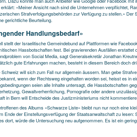
ern. Dazu könnte man auch Anbieter wie Google oder Facebook mit ih
 erklärt: «Meiner Ansicht nach sind die Unternehmen verpflichtet, R
zerischen Strafverfolgungsbehörden zur Verfügung zu stellen.» Der S
ne gerichtliche Beurteilung.
ngender Handlungsbedarf»
ll stellt der Israelitische Gemeindebund auf Plattformen wie Facebook
mitischen Hassbotschaften fest. Bei gravierenden Ausfällen erstattet
undproblem von Social Media, sagt Generalsekretär Jonathan Kreutn
ätzlich gute Erfahrungen machen, besteht in diesem Bereich doch d
 Schweiz will sich zum Fall nur allgemein äussern. Man gebe Strafve
bekannt, wenn der Rechtsweg eingehalten worden sei, heisst es in ei
gsbedingungen seien alle Inhalte untersagt, die Hassbotschaften g
erhetzung, Gewaltverherrlichung, Pornografie oder andere unzulässig
aft in Bern will Entscheide des Justizministeriums nicht kommentiere
troffenen des Albums «Schwarze Liste» bleibt nun nur noch eine klein
m Ende der Einstellungsverfügung der Staatsanwaltschaft zu lesen: S
 es dort, würde die Untersuchung neu aufgenommen. Es ist ein geringe