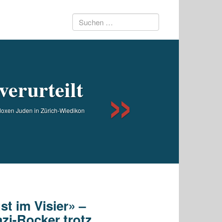
Suchen
Next
nach:
erurteilt
odoxen Juden in Zürich-Wiedikon
st im Visier» –
zi-Rocker trotz