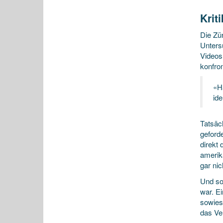
Krit
Die Zü
Untersu
Videos 
konfron
«H
ide
Tatsäc
geford
direkt
amerik
gar nic
Und so
war. Ei
sowieso
das Ver