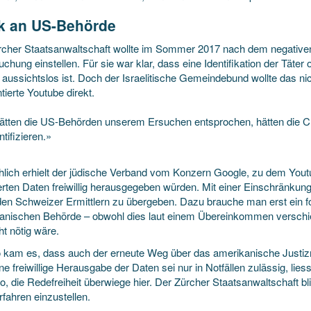
ik an US-Behörde
rcher Staatsanwaltschaft wollte im Sommer 2017 nach dem negative
chung einstellen. Für sie war klar, dass eine Identifikation der Täte
aussichtslos ist. Doch der Israelitische Gemeindebund wollte das nich
tierte Youtube direkt.
ätten die US-Behörden unserem Ersuchen entsprochen, hätten die Ch
ntifizieren.»
hlich erhielt der jüdische Verband vom Konzern Google, zu dem Youtu
erten Daten freiwillig herausgegeben würden. Mit einer Einschränkung
 den Schweizer Ermittlern zu übergeben. Dazu brauche man erst ein f
anischen Behörde – obwohl dies laut einem Übereinkommen verschie
ht nötig wäre.
 kam es, dass auch der erneute Weg über das amerikanische Justizmi
ne freiwillige Herausgabe der Daten sei nur in Notfällen zulässig, lie
, die Redefreiheit überwiege hier. Der Zürcher Staatsanwaltschaft bli
fahren einzustellen.