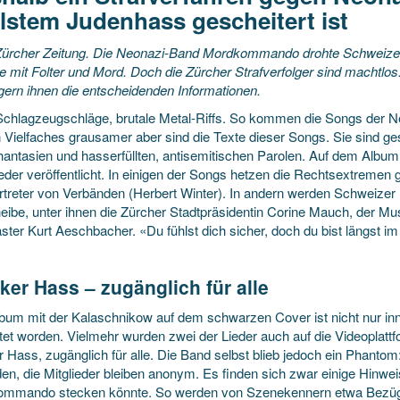
lstem Judenhass gescheitert ist
ürcher Zeitung. Die Neonazi-Band Mordkommando drohte Schweizer J
e mit Folter und Mord. Doch die Zürcher Strafverfolger sind machtlo
gern ihnen die entscheidenden Informationen.
Schlagzeugschläge, brutale Metal-Riffs. So kommen die Songs der
Vielfaches grausamer aber sind die Texte dieser Songs. Sie sind gesp
antasien und hasserfüllten, antisemitischen Parolen. Auf dem Albu
ieder veröffentlicht. In einigen der Songs hetzen die Rechtsextrem
rtreter von Verbänden (Herbert Winter). In andern werden Schweizer 
heibe, unter ihnen die Zürcher Stadtpräsidentin Corine Mauch, der Mu
ter Kurt Aeschbacher. «Du fühlst dich sicher, doch du bist längst im 
ker Hass – zugänglich für alle
bum mit der Kalaschnikow auf dem schwarzen Cover ist nicht nur in
itet worden. Vielmehr wurden zwei der Lieder auch auf die Videoplat
 Hass, zugänglich für alle. Die Band selbst blieb jedoch ein Phantom: 
en, die Mitglieder bleiben anonym. Es finden sich zwar einige Hinwei
mmando stecken könnte. So werden von Szenekennern etwa Bezüg