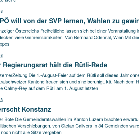
08
PÖ will von der SVP lernen, Wahlen zu gewi
eiger Österreichs Freiheitliche lassen sich bei einer Veranstaltung 
decken viele Gemeinsamkeiten. Von Bernhard Odehnal, Wien Mit dies
oppes
08
 Regierungsrat hält die Rütli-Rede
rnerZeitung Die 1.-August-Feier auf dem Rütli soll dieses Jahr ohne
tralschweizer Kantone freuen sich und sind beruhigt. kä. Nach dem H
ne Calmy-Rey auf dem Rütli am 1. August letzten
08
errscht Konstanz
uer Bote Die Gemeinderatswahlen im Kanton Luzern brachten erwar
olitischen Verschiebungen. von Stefan Calivers In 84 Gemeinden wu
noch nicht alle Sitze vergeben