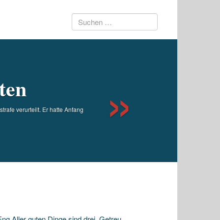
Suchen
Next
nach:
ten
afe verurteilt. Er hatte Anfang
g Aller guten Dinge sind drei. Getreu