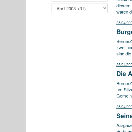
diesem M
waren d
25/04/20
Burg
BernerZ
zwei ne
sind die
25/04/20
Die 
BernerZ
um Sitz
Gemeind
25/04/20
Seine
Aargaue
Verhandl