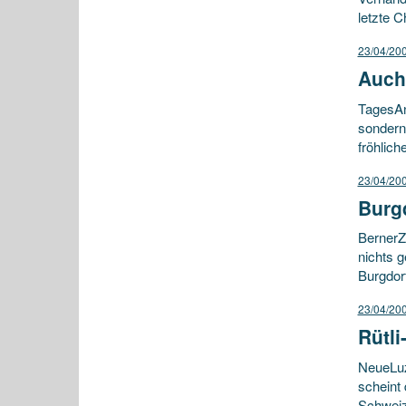
letzte 
23/04/20
Auch 
TagesAn
sondern 
fröhlich
23/04/20
Burg
BernerZ
nichts g
Burgdorf
23/04/20
Rütli
NeueLuz
scheint 
Schweiz