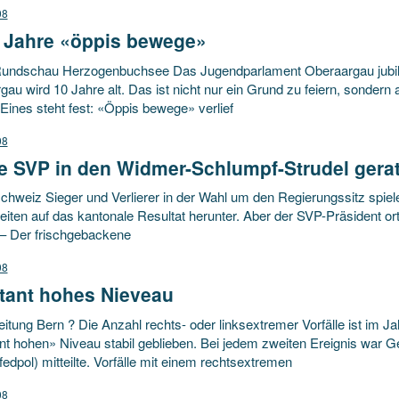
08
 Jahre «öppis bewege»
undschau Herzogenbuchsee Das Jugendparlament Oberaargau jubili
au wird 10 Jahre alt. Das ist nicht nur ein Grund zu feiern, sondern a
Eines steht fest: «Öppis bewege» verlief
08
ie SVP in den Widmer-Schlumpf-Strudel gera
chweiz Sieger und Verlierer in der Wahl um den Regierungssitz spiel
keiten auf das kantonale Resultat herunter. Aber der SVP-Präsident ort
 – Der frischgebackene
08
tant hohes Nieveau
itung Bern ? Die Anzahl rechts- oder linksextremer Vorfälle ist im J
nt hohen» Niveau stabil geblieben. Bei jedem zweiten Ereignis war G
(fedpol) mitteilte. Vorfälle mit einem rechtsextremen
08