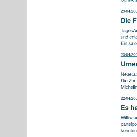
23/04/20
Die F
TagesAnz
und ent
Ein sal
23/04/20
Urner
NeueLuze
Die Zen
Micheli
22/04/20
Es h
Willisa
parteip
konnten 