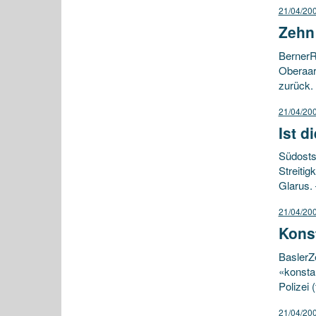
21/04/20
Zehn
BernerR
Oberaarg
zurück. 
21/04/20
Ist d
Südosts
Streitig
Glarus.
21/04/20
Kons
BaslerZe
«konsta
Polizei 
21/04/20