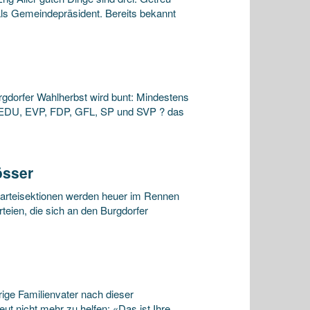
als Gemeindepräsident. Bereits bekannt
gdorfer Wahlherbst wird bunt: Mindestens
. EDU, EVP, FDP, GFL, SP und SVP ? das
össer
Parteisektionen werden heuer im Rennen
eien, die sich an den Burgdorfer
ige Familienvater nach dieser
ut nicht mehr zu helfen: «Das ist Ihre