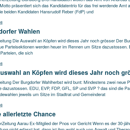
otto präsentiert sich das Kandidatentrio für das frei werdende Amt 
ie beiden Kandidaten Hansrudolf Reber (FdP) und
08
dorfer Wahlen
eitung Die Auswahl an Köpfen wird dieses Jahr noch grösser Der Bur
ue Parteisektionen werden heuer im Rennen um Sitze dazustossen
 Parteien, die sich
08
Auswahl an Köpfen wird dieses Jahr noch gr
eitung Der Burgdorfer Wahlherbst wird bunt: Mindestens zwei neue 
e dazustossen. EDU, EVP, FDP, GFL, SP und SVP ? das sind die Part
ewahlen jeweils um Sitze im Stadtrat und Gemeinderat
08
 allerletzte Chance
rZeitung Aarau Ex-Mitglied der Pnos vor Gericht Wenn es der 30-jähr
ung nicht erfasst hat, dann ist ihm wohl auch von Anwalt und Therape