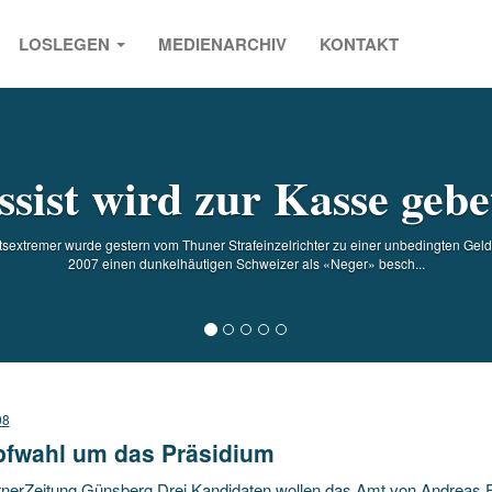
LOSLEGEN
MEDIENARCHIV
KONTAKT
s
ssist wird zur Kasse gebe
sextremer wurde gestern vom Thuner Strafeinzelrichter zu einer unbedingten Geldstr
2007 einen dunkelhäutigen Schweizer als «Neger» besch...
08
fwahl um das Präsidium
rnerZeitung Günsberg Drei Kandidaten wollen das Amt von Andreas En