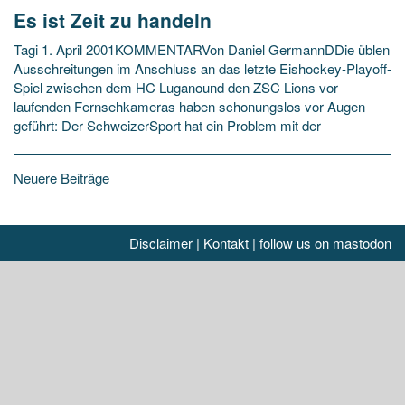
Es ist Zeit zu handeln
Tagi 1. April 2001KOMMENTARVon Daniel GermannDDie üblen
Ausschreitungen im Anschluss an das letzte Eishockey-Playoff-
Spiel zwischen dem HC Luganound den ZSC Lions vor
laufenden Fernsehkameras haben schonungslos vor Augen
geführt: Der SchweizerSport hat ein Problem mit der
Beitragsnavigation
Neuere Beiträge
Disclaimer
|
Kontakt
|
follow us on mastodon