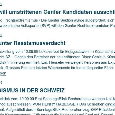
99
ill umstrittenen Genfer Kandidaten ausschl
d rechtsextremismus / Die Genfer Sektion wurde aufgefordert, sich 
weizerische Volkspartei (SVP) will den Genfer Rechtsextremisten Pa
99
 unter Rassismusverdacht
szeitung vom 12.09.99 Lokalverbot für Exjugoslawen: In Küssnacht wi
ht SZ – Gegen den Betreiber der neu eröffneten Disco Scala in Küs
skriminierung ermittelt: Eric Henseler verweigert Personen aus Exju
ek. Grosses Fest am letzten Wochenende im Industriequartier Fänn: 
esen
99
ISMUS IN DER SCHWEIZ
sblick vom 12.09.99 Erst SonntagsBlick-Recherchen zwangen Ueli
nod ausschliessen! VON HENRY HABEGGER Das Schreiben ging gest
nf. Aufgerüttelt durch SonntagsBlick-Recherchen zog SVP-Präsident
 die Konsequenzen: «Wir fordern die Kantonalpartei Genf auf, Pascal