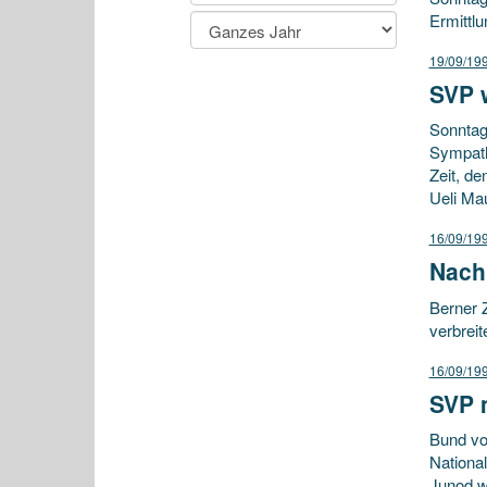
Ermittl
19/09/19
SVP 
Sonntag
Sympath
Zeit, d
Ueli Ma
16/09/19
Nach
Berner 
verbreit
16/09/19
SVP 
Bund vom
Nationa
Junod we