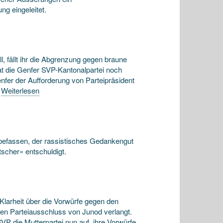
ng eingeleitet.
, fällt ihr die Abgrenzung gegen braune
ie Genfer SVP-Kantonalpartei noch
nfer der Aufforderung von Parteipräsident
…
Weiterlesen
befassen, der rassistisches Gedankengut
tscher» entschuldigt.
Klarheit über die Vorwürfe gegen den
n Parteiausschluss von Junod verlangt.
VP die Mutterpartei nun auf, ihre Vorwürfe