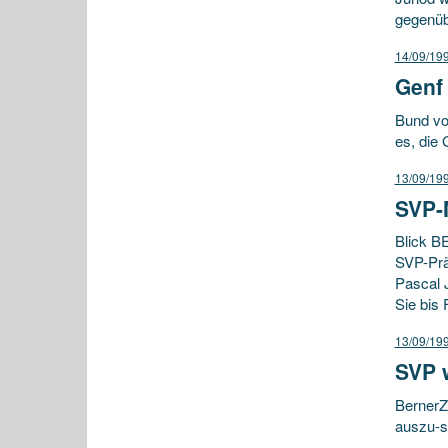
gegenüb
14/09/19
Genf 
Bund vo
es, die 
13/09/19
SVP-
Blick B
SVP-Präs
Pascal 
Sie bis
13/09/19
SVP 
BernerZ
auszu-s