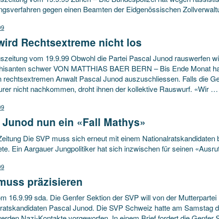
ungsverfahren gegen einen Beamten der Eidgenössischen Zollverwaltu
99
wird Rechtsextreme nicht los
szeitung vom 19.9.99 Obwohl die Partei Pascal Junod rauswerfen will
isanten schwer VON MATTHIAS BAER BERN – Bis Ende Monat hat d
en rechtsextremen Anwalt Pascal Junod auszuschliessen. Falls die Ge
urer nicht nachkommen, droht ihnen der kollektive Rauswurf. «Wir 
99
 Junod nun ein «Fall Mathys»
Zeitung Die SVP muss sich erneut mit einem Nationalratskandidaten 
ete. Ein Aargauer Jungpolitiker hat sich inzwischen für seinen «Ausru
99
muss präzisieren
 16.9.99 sda. Die Genfer Sektion der SVP will von der Mutterpartei 
lratskandidaten Pascal Junod. Die SVP Schweiz hatte am Samstag de
rden Nazi-Kontakte vorgeworfen. In einem Brief fordert die Genfer S