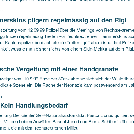
99
erskins pilgern regelmässig auf den Rigi
szeitung vom 12.09.99 Polizei über die Meetings von Rechtsextreme
gg finden regelmässig Treffen von rechtsextremen Hammerskins aus 
 Kantonspolizei beobachtete die Treffen, griff aber bisher laut Poliz
ichkeit wusste man bisher nichts von einem Skin-Mekka auf dem Rig
99
ische Vergeltung mit einer Handgranate
zeiger vom 10.9.99 Ende der 80er-Jahre schlich sich der Winterthure
adikale Szene ein. Die Rache der Neonazis kam postwendend am Jahr
99
 Kein Handlungsbedarf
itung Der Genfer SVP-Nationalratskandidat Pascal Junod quittiert se
. Mit den beiden Anwälten Pascal Junod und Pierre Schifferli zählt di
men, die mit dem rechtsextremen Milieu