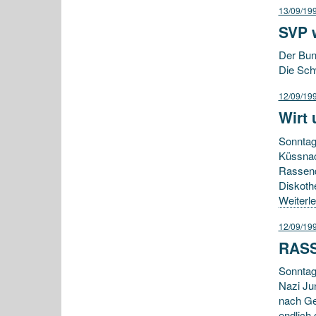
13/09/19
SVP w
Der Bun
Die Sch
12/09/19
Wirt
Sonntag
Küssnac
Rassendi
Diskoth
Weiterl
12/09/19
RASS
Sonntag
Nazi Ju
nach Ge
endlich