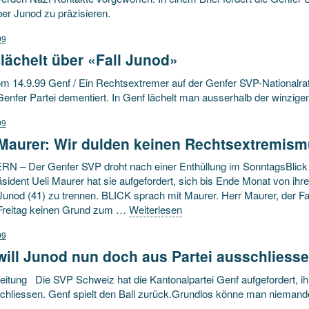
er Junod zu präzisieren.
99
lächelt über «Fall Junod»
m 14.9.99 Genf / Ein Rechtsextremer auf der Genfer SVP-Nationalrat
Genfer Partei dementiert. In Genf lächelt man ausserhalb der winzige
99
Maurer: Wir dulden keinen Rechtsextremis
ERN – Der Genfer SVP droht nach einer Enthüllung im SonntagsBlick 
ident Ueli Maurer hat sie aufgefordert, sich bis Ende Monat von ihr
Junod (41) zu trennen. BLICK sprach mit Maurer. Herr Maurer, der F
 Freitag keinen Grund zum …
Weiterlesen
99
will Junod nun doch aus Partei ausschliess
eitung Die SVP Schweiz hat die Kantonalpartei Genf aufgefordert, i
chliessen. Genf spielt den Ball zurück.Grundlos könne man niemand