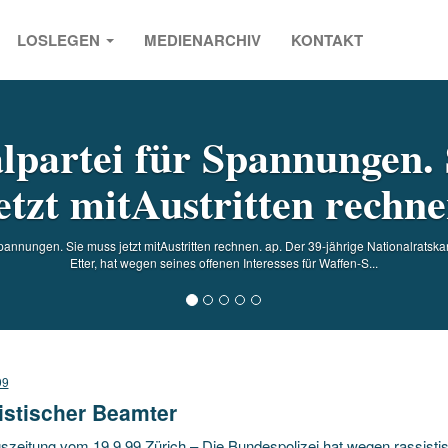
LOSLEGEN
MEDIENARCHIV
KONTAKT
s
lpartei für Spannungen. 
etzt mitAustritten rechn
annungen. Sie muss jetzt mitAustritten rechnen. ap. Der 39-jährige Nationalratsk
Etter, hat wegen seines offenen Interesses für Waffen-S...
99
istischer Beamter
szeitung vom 19.9.99 Zürich – Die Bundespolizei hat wegen rassisti