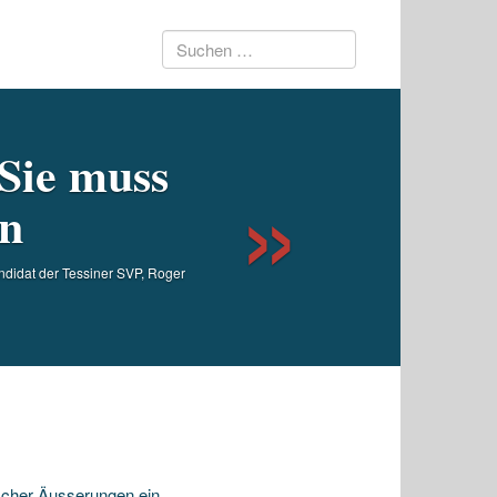
Suchen
Next
nach:
Sie muss
en
andidat der Tessiner SVP, Roger
scher Äusserungen ein