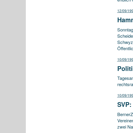
12/09/19
Hamm
Sonntag
Scheide
Schwyzer
Öffentl
10/09/19
Polit
Tagesan
rechtsr
10/09/19
SVP:
BernerZe
Vereinen
zwei Na