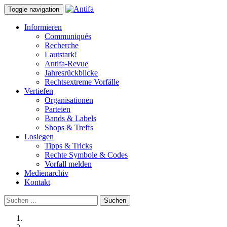
Toggle navigation
Informieren
Communiqués
Recherche
Lautstark!
Antifa-Revue
Jahresrückblicke
Rechtsextreme Vorfälle
Vertiefen
Organisationen
Parteien
Bands & Labels
Shops & Treffs
Loslegen
Tipps & Tricks
Rechte Symbole & Codes
Vorfall melden
Medienarchiv
Kontakt
Suchen
nach: