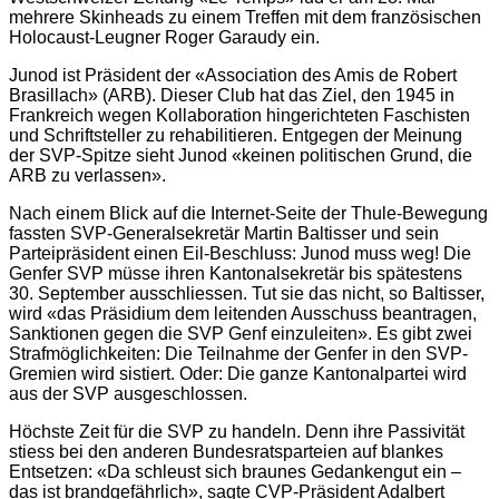
mehrere Skinheads zu einem Treffen mit dem französischen
Holocaust-Leugner Roger Garaudy ein.
Junod ist Präsident der «Association des Amis de Robert
Brasillach» (ARB). Dieser Club hat das Ziel, den 1945 in
Frankreich wegen Kollaboration hingerichteten Faschisten
und Schriftsteller zu rehabilitieren. Entgegen der Meinung
der SVP-Spitze sieht Junod «keinen politischen Grund, die
ARB zu verlassen».
Nach einem Blick auf die Internet-Seite der Thule-Bewegung
fassten SVP-Generalsekretär Martin Baltisser und sein
Parteipräsident einen Eil-Beschluss: Junod muss weg! Die
Genfer SVP müsse ihren Kantonalsekretär bis spätestens
30. September ausschliessen. Tut sie das nicht, so Baltisser,
wird «das Präsidium dem leitenden Ausschuss beantragen,
Sanktionen gegen die SVP Genf einzuleiten». Es gibt zwei
Strafmöglichkeiten: Die Teilnahme der Genfer in den SVP-
Gremien wird sistiert. Oder: Die ganze Kantonalpartei wird
aus der SVP ausgeschlossen.
Höchste Zeit für die SVP zu handeln. Denn ihre Passivität
stiess bei den anderen Bundesratsparteien auf blankes
Entsetzen: «Da schleust sich braunes Gedankengut ein –
das ist brandgefährlich», sagte CVP-Präsident Adalbert