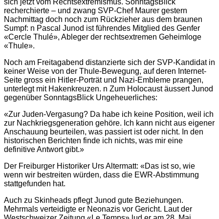
sich jetzt vom Rechtsextremismus. SonntagsBlick
recherchierte – und zwang SVP-Chef Maurer gestern
Nachmittag doch noch zum Rückzieher aus dem braunen
Sumpf: n Pascal Junod ist führendes Mitglied des Genfer
«Cercle Thulé», Ableger der rechtsextremen Geheimloge
«Thule».
Noch am Freitagabend distanzierte sich der SVP-Kandidat in
keiner Weise von der Thule-Bewegung, auf deren Internet-
Seite gross ein Hitler-Porträt und Nazi-Embleme prangen,
unterlegt mit Hakenkreuzen. n Zum Holocaust äussert Junod
gegenüber SonntagsBlick Ungeheuerliches:
«Zur Juden-Vergasung? Da habe ich keine Position, weil ich
zur Nachkriegsgeneration gehöre. Ich kann nicht aus eigener
Anschauung beurteilen, was passiert ist oder nicht. In den
historischen Berichten finde ich nichts, was mir eine
definitive Antwort gibt.»
Der Freiburger Historiker Urs Altermatt: «Das ist so, wie
wenn wir bestreiten würden, dass die EWR-Abstimmung
stattgefunden hat.
Auch zu Skinheads pflegt Junod gute Beziehungen.
Mehrmals verteidigte er Neonazis vor Gericht. Laut der
Westschweizer Zeitung «Le Temps» lud er am 28. Mai