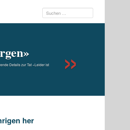
Suchen
Next
nach:
orgen»
nde Details zur Tat «Leider ist
hrigen her