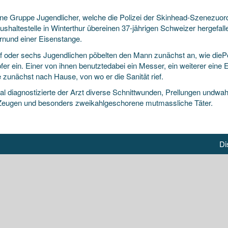
ine Gruppe Jugendlicher, welche die Polizei der Skinhead-Szenezuord
ushaltestelle in Winterthur übereinen 37-jährigen Schweizer hergefalle
nund einer Eisenstange.
f oder sechs Jugendlichen pöbelten den Mann zunächst an, wie diePoli
er ein. Einer von ihnen benutztedabei ein Messer, ein weiterer eine 
 zunächst nach Hause, von wo er die Sanität rief.
tal diagnostizierte der Arzt diverse Schnittwunden, Prellungen undwah
Zeugen und besonders zweikahlgeschorene mutmassliche Täter.
Di