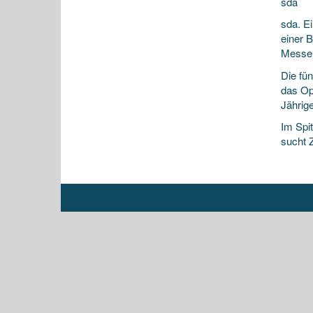
sda
sda. E
einer B
Messer
Die
fün
das Opf
Jährige
Im Spi
sucht 