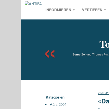
INFORMIEREN
VERTIEFEN
Previou
To
BernerZeitung Thomas Fux, 
22/03/2
Kategorien
«Da
März 2004