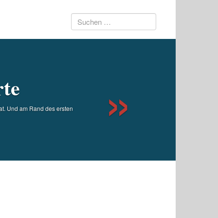
Suchen
Next
nach:
rte
Tat. Und am Rand des ersten