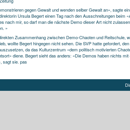
Zeitung
emonstrieren gegen Gewalt und wenden selber Gewalt an», sagte ei
idirektorin Ursula Begert einen Tag nach den Ausschreitungen beim 
es nach mir, so darf man die nächste Demo
dieser Art nicht zulass
n. »
direkten Zusammenhang zwischen Demo-Chaoten und Reitschule, w
eb, wollte Begert hingegen nicht sehen. Die SVP hatte gefordert, den
 auszusetzen, da das Kulturzentrum «dem politisch motivierten Cha
htsort» diene. Begert sieht das anders: «Die Demos haben nichts mit
, sagt sie. pas
Di