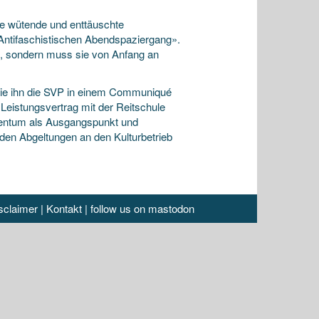
ne wütende und enttäuschte
«Antifaschistischen Abendspaziergang».
en, sondern muss sie von Anfang an
ie ihn die SVP in einem Communiqué
 Leistungsvertrag mit der Reitschule
otentum als Ausgangspunkt und
 den Abgeltungen an den Kulturbetrieb
sclaimer
|
Kontakt
|
follow us on mastodon