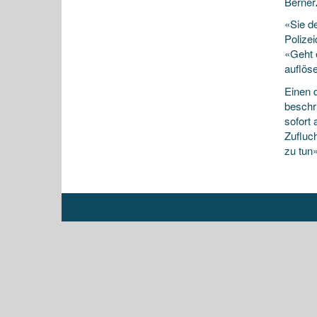
Berner
«Sie d
Polize
«Geht 
auflöse
Einen 
beschri
sofort
Zufluc
zu tun»