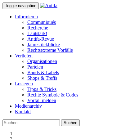
Toggle navigation
Informieren
Communiqués
Recherche
Lautstark!
Antifa-Revue
Jahresrückblicke
Rechtsextreme Vorfälle
Vertiefen
Organisationen
Parteien
Bands & Labels
Shops & Treffs
Loslegen
Tipps & Tricks
Rechte Symbole & Codes
Vorfall melden
Medienarchiv
Kontakt
Suchen
nach: