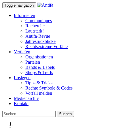
Toggle navigation
Informieren
Communiqués
Recherche
Lautstark!
Antifa-Revue
Jahresrückblicke
Rechtsextreme Vorfälle
Vertiefen
Organisationen
Parteien
Bands & Labels
Shops & Treffs
Loslegen
Tipps & Tricks
Rechte Symbole & Codes
Vorfall melden
Medienarchiv
Kontakt
Suchen
nach: