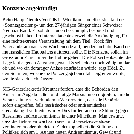
Konzerte angekündigt
Beim Haupttäter des Vorfalls in Wiedikon handelt es sich laut der
«Sonntagszeitung» um den 27-jährigen Sänger einer Schweizer
Neonazi-Band. Er soll den Juden beschimpft, bespuckt und
geschubst haben. Im Internet tauchte derweil die Ankündigung für
eine rechtsextreme Veranstaltung mit dem Titel «Rock fürs
Vaterland» am nächsten Wochenende auf, bei der auch die Band des
mutmasslichen Haupttäters auftreten sollte. Die Konzerte sollen im
Grossraum Zürich über die Bühne gehen. Die Polizei beobachtet die
Lage laut eigenen Angaben genau. Es sei jedoch noch völlig unklar,
ob und wo ein derartiger Anlass stattfinden würde, sagt Hödl. Zu
den Schritten, welche die Polizei gegebenenfalls ergreifen würde,
wollte sie sich nicht äussern.
SIG-Generalsekretär Kreutner fordert, dass die Behörden den
Anlass im Auge behalten und nötige Massnahmen ergreifen, um die
Veranstaltung zu verhindern. «Wir erwarten, dass die Behörden
sofort eingreifen, falls rassistisches oder antisemitisches
Gedankengut verbreitet wird.» Dies fordert auch die Stiftung gegen
Rassismus und Antisemitismus in einer Mitteilung. Man erwarte,
dass die Behörden wachsam seien und Gesetzesverstösse
verhinderten oder ahndeten. Zudem appelliert die Stiftung an
Politiker, sich am 1. August gegen Antisemitismus, Gewalt und