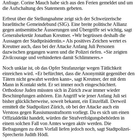
Anfrage. Corine Mauch habe sich aus den Ferien gemeldet und um
die Aufschaltung des Statements gebeten.
Erfreut über die Stellungnahme zeigt sich der Schweizerische
Israelitische Gemeindebund (SIG). Eine breite politische Allianz
gegen antisemitische Äusserungen und Übergriffe sei wichtig, sagt
Generalsekretär Jonathan Kreutner. «Wir begrüssen deshalb die
Aussagen der Stadtpräsidentin.» Als positives Zeichen wertet es
Kreutner auch, dass bei der Attacke Anfang Juli Personen
dazwischen gegangen waren und die Polizei riefen. «Sie zeigten
Zivilcourage und verhinderten damit Schlimmeres.»
Noch unklar ist, ob das Opfer Strafanzeige wegen Tätlichkeit
einreichen wird. «Er befürchtet, dass die Anonymität gegenüber den
Tätern nicht gewahrt werden kann», sagt Kreutner, der mit dem
Mann in Kontakt steht. Er sei immer noch eingeschüchtert.
Orthodoxe Juden müssten sich in Zürich zwar immer wieder
Beschimpfungen anhören. Ein Angriff wie jener Anfang Juli sei
bisher glücklicherweise, soweit bekannt, ein Einzelfall. Derweil
ermittelt die Stadtpolizei Zürich, ob bei der Attacke auch ein
Verstoss gegen Rassismusstrafnorm vorliegt. Da es sich um einen
Offizialdelikt handelt, würden die Strafverfolgungsbehörden in
einem solchen Fall von Amtes wegen aktiv werden. Die
Befragungen zu dem Vorfall liefen jedoch noch, sagt Stadtpolizei-
Sprecherin Judith Hödl.