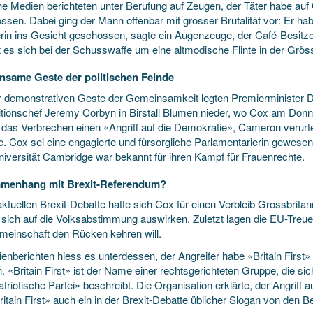
che Medien berichteten unter Berufung auf Zeugen, der Täter habe au
ssen. Dabei ging der Mann offenbar mit grosser Brutalität vor: Er h
kerin ins Gesicht geschossen, sagte ein Augenzeuge, der Café-Besitz
t es sich bei der Schusswaffe um eine altmodische Flinte in der Grös
same Geste der politischen Feinde
er demonstrativen Geste der Gemeinsamkeit legten Premierminister
tionschef Jeremy Corbyn in Birstall Blumen nieder, wo Cox am Donne
 das Verbrechen einen «Angriff auf die Demokratie», Cameron verurtei
e. Cox sei eine engagierte und fürsorgliche Parlamentarierin gewesen.
Universität Cambridge war bekannt für ihren Kampf für Frauenrechte.
menhang mit Brexit-Referendum?
aktuellen Brexit-Debatte hatte sich Cox für einen Verbleib Grossbrit
 sich auf die Volksabstimmung auswirken. Zuletzt lagen die EU-Treu
meinschaft den Rücken kehren will.
enberichten hiess es unterdessen, der Angreifer habe «Britain First» 
. «Britain First» ist der Name einer rechtsgerichteten Gruppe, die sic
triotische Partei» beschreibt. Die Organisation erklärte, der Angriff auf
itain First» auch ein in der Brexit-Debatte üblicher Slogan von den B