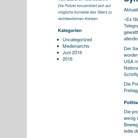
Die Polizei konzentriert sich auf
Aktuali
mögliche Kontakte des Täters zu
rechtsextremen Kreisen.
«Es fä
Telegr
Kategorien
gewaltt
allerd
Uncategorized
Medienarchiv
Der Se
Juni 2016
worden
2016
USA mi
Nationa
Schrift
Die Pol
Freitag
Politi
Die pr
wenig 
Bewegg
teilte d