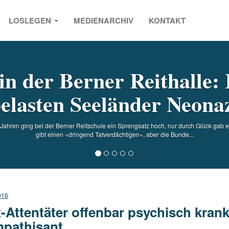
LOSLEGEN
MEDIENARCHIV
KONTAKT
s
n der Berner Reithalle: 
elasten Seeländer Neona
ahren ging bei der Berner Reitschule ein Sprengsatz hoch, nur durch Glück gab e
gibt einen «dringend Tatverdächtigen», aber die Bunde...
016
-Attentäter offenbar psychisch kran
pathisant