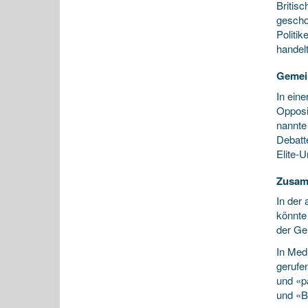
Britis
gescho
Politi
handel
Gemein
In ein
Opposi
nannte
Debatt
Elite-
Zusam
In der 
könnte
der Ge
In Medi
gerufen
und «pa
und «Br