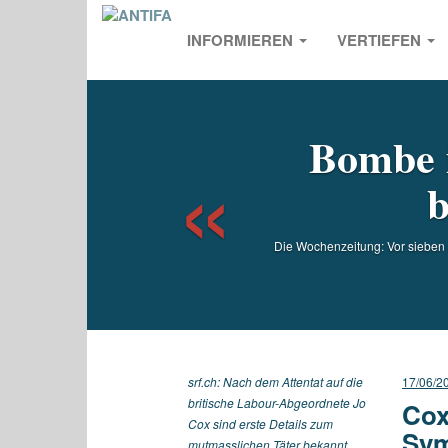
INFORMIEREN
VERTIEFEN
Previou
Bombe i
b
Die Wochenzeitung: Vor sieben J
srf.ch: Nach dem Attentat auf die
17/06/2
britische Labour-Abgeordnete Jo
Cox
Cox sind erste Details zum
Sym
mutmasslichen Täter bekannt.