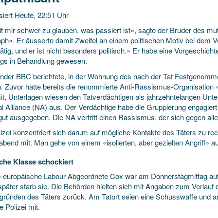
siert Heute, 22:51 Uhr
llt mir schwer zu glauben, was passiert ist», sagte der Bruder des m
aph». Er äusserte damit Zweifel an einem politischen Motiv bei dem V
ätig, und er ist nicht besonders politisch.» Er habe eine Vorgeschic
ings in Behandlung gewesen.
nder BBC berichtete, in der Wohnung des nach der Tat Festgenomme
. Zuvor hatte bereits die renommierte Anti-Rassismus-Organisation 
t, Unterlagen wiesen den Tatverdächtigen als jahrzehntelangen Unt
l Alliance (NA) aus. Der Verdächtige habe die Gruppierung engagiert 
gut ausgegeben. Die NA vertritt einen Rassismus, der sich gegen alle
izei konzentriert sich darum auf mögliche Kontakte des Täters zu rec
abend mit. Man gehe von einem «isolierten, aber gezielten Angriff» a
sche Klasse schockiert
o-europäische Labour-Abgeordnete Cox war am Donnerstagmittag auf o
später starb sie. Die Behörden hielten sich mit Angaben zum Verlauf
ründen des Täters zurück. Am Tatort seien eine Schusswaffe und an
ie Polizei mit.