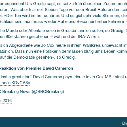
rrespondent Urs Gredig sagt, es sei zu früh über einen Zusammenh
ieren. Was aber klar sei: Sieben Tage vor dem Brexit-Referendum sei 
et. «Der Ton wird immer schärfer. Und es gibt sehr viele Stimmen, di
chluss sein, nun muss wieder Ruhe und Besonnenheit einkehren in di
sche Morde oder Attentate seien in Grossbritannien selten, so Gredig
 den 90er-Jahren geschehen – während der IRA-Wirren.
sich Abgeordnete wie Jo Cox heute in ihrem Wahlkreis unbewacht im
atürlich. Dass nun eine Politikerin dermassen blutig ums Leben kommt
f auf die Demokratie gesehen», so Gredig.
Reaktion von Premier David Cameron
 lost a great star.“ David Cameron pays tribute to Jo Cox MP Latest 
//t.co/iulKDvCA8p
 Breaking News (@BBCBreaking)
ni 2016
Di