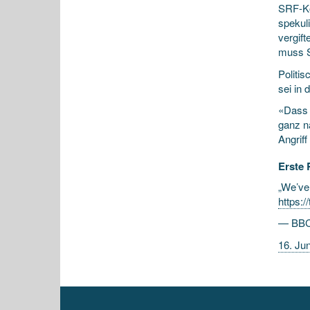
SRF-Ko
spekul
vergift
muss S
Politi
sei in
«Dass 
ganz n
Angrif
Erste 
„We’ve
https:
— BBC
16. Ju