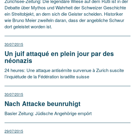
Zürichsee-Zeitung: Die legendäre Wiese auf dem Rütli ist in der
Debatte über Mythos und Wahrheit der Schweizer Geschichte
ein Streitobjekt, an dem sich die Geister scheiden. Historiker
wie Bruno Meier zweifeln daran, dass der angebliche Schwur
dort geleistet worden ist.
30/07/2015
Un juif attaqué en plein jour par des
néonazis
24 heures: Une attaque antisémite survenue à Zurich suscite
l’inquiétude de la Fédération israélite suisse
30/07/2015
Nach Attacke beunruhigt
Basler Zeitung: Jüdische Angehörige empört
29/07/2015