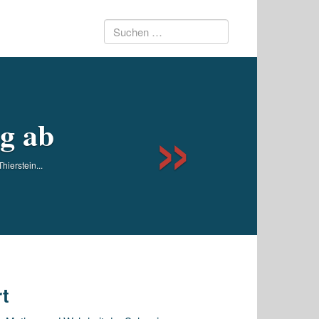
Suchen
Next
nach:
ig ab
hierstein...
rt