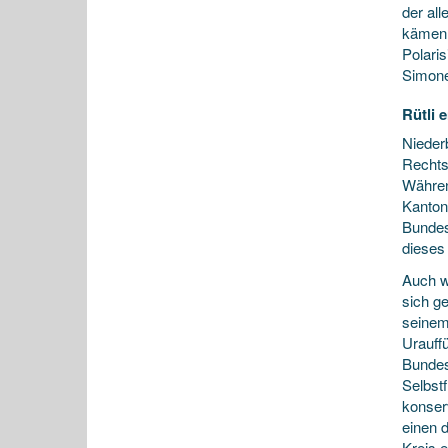
der al
kämen 
Polari
Simone
Rütli 
Nieder
Rechts
Währen
Kantons
Bundes
dieses
Auch w
sich g
seinem
Urauffü
Bundes
Selbst
konser
einen d
Kreis e