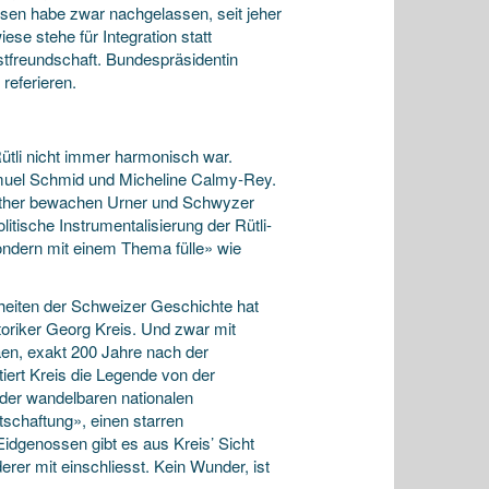
sen habe zwar nachgelassen, seit jeher
e stehe für Integration statt
stfreundschaft. Bundespräsidentin
referieren.
ütli nicht immer harmonisch war.
muel Schmid und Micheline Calmy-Rey.
either bewachen Urner und Schwyzer
itische Instrumentalisierung der Rütli-
ondern mit einem Thema fülle» wie
heiten der Schweizer Geschichte hat
toriker Georg Kreis. Und zwar mit
äen, exakt 200 Jahre nach der
tiert Kreis die Legende von der
der wandelbaren nationalen
tschaftung», einen starren
idgenossen gibt es aus Kreis’ Sicht
erer mit einschliesst. Kein Wunder, ist