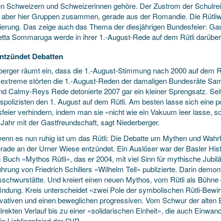
len Schweizern und Schweizerinnen gehöre. Der Zustrom der Schulrei
aber hier Gruppen zusammen, gerade aus der Romandie. Die Rütliwies
sierung. Das zeige auch das Thema der diesjährigen Bundesfeier: Ga
tta Sommaruga werde in ihrer 1.-August-Rede auf dem Rütli darüber 
entzündet Debatten
berger räumt ein, dass die 1.-August-Stimmung nach 2000 auf dem R
extreme störten die 1.-August-Reden der damaligen Bundesräte Sa
d Calmy-Reys Rede detonierte 2007 gar ein kleiner Sprengsatz. S
polizisten den 1. August auf dem Rütli. Am besten lasse sich eine pol
feier verhindern, indem man sie «nicht wie ein Vakuum leer lasse, s
 Jahr mit der Gastfreundschaft, sagt Niederberger.
enn es nun ruhig ist um das Rütli: Die Debatte um Mythen und Wahr
erade an der Urner Wiese entzündet. Ein Auslöser war der Basler His
 Buch «Mythos Rütli», das er 2004, mit viel Sinn für mythische Jubil
hrung von Friedrich Schillers «Wilhelm Tell» publizierte. Darin demon
schwurstätte. Und kreiert einen neuen Mythos, vom Rütli als Bühne 
findung. Kreis unterscheidet «zwei Pole der symbolischen Rütli-Bewir
vativen und einen beweglichen progressiven. Vom Schwur der alten E
irekten Verlauf bis zu einer «solidarischen Einheit», die auch Einwand
in Lieblingsfeind der SVP.