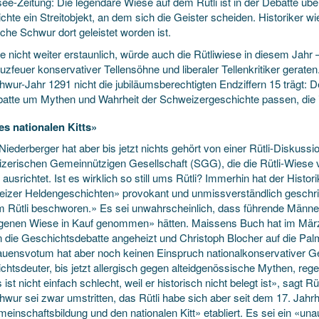
see-Zeitung: Die legendäre Wiese auf dem Rütli ist in der Debatte ü
hte ein Streitobjekt, an dem sich die Geister scheiden. Historiker w
che Schwur dort geleistet worden ist.
e nicht weiter erstaunlich, würde auch die Rütliwiese in diesem Jahr
uzfeuer konservativer Tellensöhne und liberaler Tellenkritiker gerat
chwur-Jahr 1291 nicht die jubiläumsberechtigten Endziffern 15 trägt: 
batte um Mythen und Wahrheit der Schweizergeschichte passen, die i
es nationalen Kitts»
iederberger hat aber bis jetzt nichts gehört von einer Rütli-Diskussio
zerischen Gemeinnützigen Gesellschaft (SGG), die die Rütli-Wiese v
ausrichtet. Ist es wirklich so still ums Rütli? Immerhin hat der Hist
izer Heldengeschichten» provokant und unmissverständlich geschri
m Rütli beschworen.» Es sei unwahrscheinlich, dass führende Männ
genen Wiese in Kauf genommen» hätten. Maissens Buch hat im Mär
 die Geschichtsdebatte angeheizt und Christoph Blocher auf die Palm
auensvotum hat aber noch keinen Einspruch nationalkonservativer Ge
htsdeuter, bis jetzt allergisch gegen alteidgenössische Mythen, regen
ist nicht einfach schlecht, weil er historisch nicht belegt ist», sagt R
hwur sei zwar umstritten, das Rütli habe sich aber seit dem 17. Jahr
einschaftsbildung und den nationalen Kitt» etabliert. Es sei ein «un