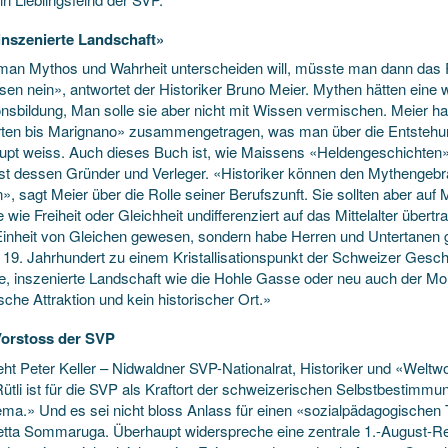
inszenierte Landschaft»
an Mythos und Wahrheit unterscheiden will, müsste man dann das R
sen nein», antwortet der Historiker Bruno Meier. Mythen hätten eine 
ionsbildung, Man solle sie aber nicht mit Wissen vermischen. Meier 
ten bis Marignano» zusammengetragen, was man über die Entstehun
upt weiss. Auch dieses Buch ist, wie Maissens «Heldengeschichten»,
st dessen Gründer und Verleger. «Historiker können den Mythengebrauc
n», sagt Meier über die Rolle seiner Berufszunft. Sie sollten aber a
e wie Freiheit oder Gleichheit undifferenziert auf das Mittelalter über
Einheit von Gleichen gewesen, sondern habe Herren und Untertanen ge
m 19. Jahrhundert zu einem Kristallisationspunkt der Schweizer Gesch
e, inszenierte Landschaft wie die Hohle Gasse oder neu auch der Morg
ische Attraktion und kein historischer Ort.»
Vorstoss der SVP
eht Peter Keller – Nidwaldner SVP-Nationalrat, Historiker und «Weltw
ütli ist für die SVP als Kraftort der schweizerischen Selbstbestim
ema.» Und es sei nicht bloss Anlass für einen «sozialpädagogischen
tta Sommaruga. Überhaupt widerspreche eine zentrale 1.-August-R