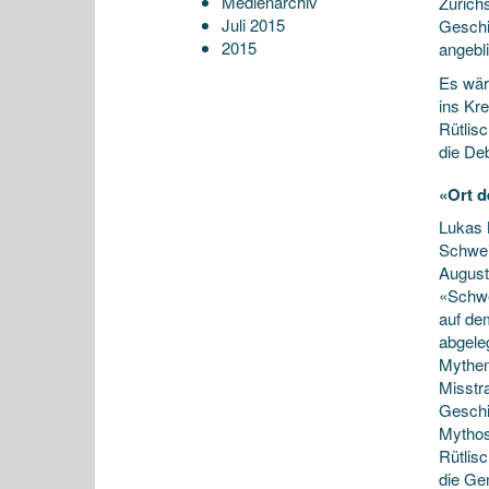
Medienarchiv
Zürich
Juli 2015
Geschic
2015
angebli
Es wär
ins Kre
Rütlis
die De
«Ort d
Lukas N
Schwei
August 
«Schwe
auf de
abgele
Mythen
Misstr
Geschic
Mythos 
Rütlisc
die Gem