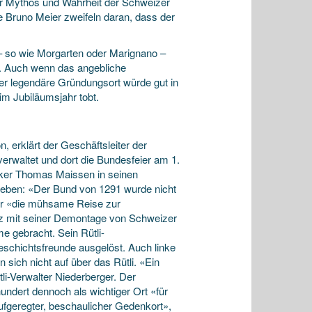
ber Mythos und Wahrheit der Schweizer
ie Bruno Meier zweifeln daran, dass der
 – so wie Morgarten oder Marignano –
en. Auch wenn das angebliche
Der legendäre Gründungsort würde gut in
m Jubiläumsjahr tobt.
n, erklärt der Geschäftsleiter der
erwaltet und dort die Bundesfeier am 1.
oriker Thomas Maissen in seinen
eben: «Der Bund von 1291 wurde nicht
er «die mühsame Reise zur
z mit seiner Demontage von Schweizer
e gebracht. Sein Rütli-
schichtsfreunde ausgelöst. Auch linke
 sich nicht auf über das Rütli. «Ein
ütli-Verwalter Niederberger. Der
hundert dennoch als wichtiger Ort «für
aufgeregter, beschaulicher Gedenkort»,