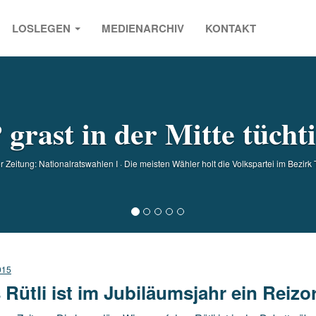
LOSLEGEN
MEDIENARCHIV
KONTAKT
s
grast in der Mitte tücht
 Zeitung: Nationalratswahlen I · Die meisten Wähler holt die Volkspartei im Bezirk T
015
 Rütli ist im Jubiläumsjahr ein Reizo