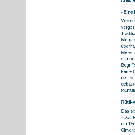
«Eine 
Wenn m
verges
Tradit
Morgar
überha
Meier i
steuer
Begriff
keine 
erst i
gebaut
tourist
Rütli-
Das si
«Das R
ein Th
Simone