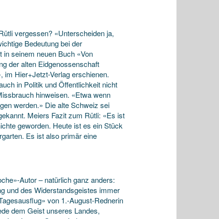
ütli vergessen? «Unterscheiden ja,
wichtige Bedeutung bei der
hat in seinem neuen Buch «Von
g der alten Eidgenossenschaft
 im Hier+Jetzt-Verlag erschienen.
h in Politik und Öffentlichkeit nicht
uf Missbrauch hinweisen. «Etwa wenn
tragen werden.» Die alte Schweiz sei
kannt. Meiers Fazit zum Rütli: «Es ist
ichte geworden. Heute ist es ein Stück
arten. Es ist also primär eine
oche»-Autor – natürlich ganz anders:
mung und des Widerstandsgeistes immer
 Tagesausflug» von 1.-August-Rednerin
ede dem Geist unseres Landes,