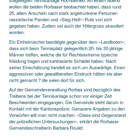
stillgelegten Tennisanlage Hochbetrieb. An einem Abend
wollen die beiden Rorbaser beobachtet haben, dass rund
25, allem Anschein nach stark angetrunkene Personen
rassistische Parolen und «Sieg-Heil!»-Rufe von sich
gegeben haben. Zudem sei auch der Hitlergruss skandiert
worden.
Ein Einheimischer bestätigte gegenüber dem «Landboten»,
dass sich beim Tennisplatz gelegentlich 20- bis 30-jährige
Männer treffen, welche die für Rechtsextreme typische
Kleidung tragen und kahlrasierte Schädel haben. Nach
seiner Einschätzung handelt es sich um Auswärtige. Einen
aggressiven oder gewaltbereiten Eindruck hätten sie aber
nicht gemacht ? die seien dort für sich.
Auf der Gemeindeverwaltung Rorbas sind bezüglich des
Treibens bei der Tennisanlage schon vor einiger Zeit
Beschwerden eingegangen. Die Gemeinde steht darum in
Kontakt mit der Kantonspolizei. Genauere Angaben zu den
Vorwürfen will man nicht machen. «Diese sind Gegenstand
der polizeilichen Untersuchungen», erklärt die Rorbaser
Gemeindeschreiberin Barbara Roulet.