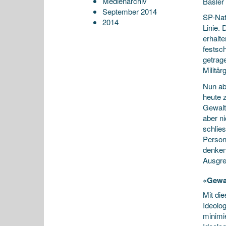
Medienarchiv
Basler
September 2014
SP-Nat
2014
Linie.
erhalte
festsc
getrage
Militär
Nun ab
heute 
Gewalt
aber n
schlie
Person
denken
Ausgre
«Gewal
Mit die
Ideolo
minimi