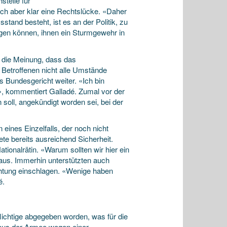
stelle für
ch aber klar eine Rechtslücke. «Daher
tand besteht, ist es an der Politik, zu
ngen können, ihnen ein Sturmgewehr in
t die Meinung, dass das
 Betroffenen nicht alle Umstände
 Bundesgericht weiter. «Ich bin
t», kommentiert Galladé. Zumal vor der
oll, angekündigt worden sei, bei der
 eines Einzelfalls, der noch nicht
iete bereits ausreichend Sicherheit.
ationalrätin. «Warum sollten wir hier ein
aus. Immerhin unterstützten auch
chtung einschlagen. «Wenige haben
é.
flichtige abgegeben worden, was für die
e aus der Armee wegen einer