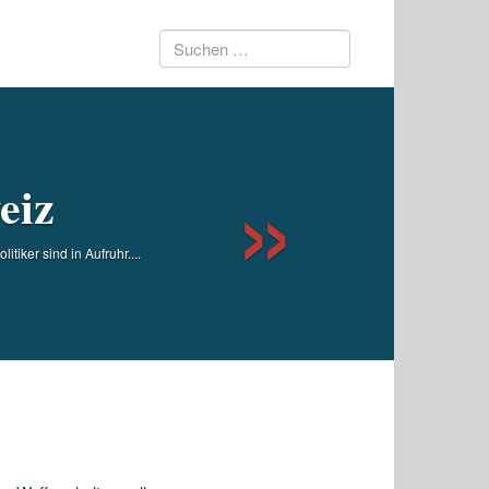
Suchen
Next
nach:
eiz
iker sind in Aufruhr....