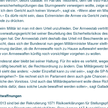
ien vertritt», betont Galladé. Im Fall des Tessiners, dem die VBS-Fach
ensicherheitsprüfungen das Sturmgewehr verweigern wollte, zeige si
ich dem Gericht auch keinen Vorwurf», sagt sie. «Wenn aber ein Misss
n.» Es dürfe nicht sein, dass Extremisten die Armee via Gericht zwi
nde zu drücken.
im Militär ist man mit dem Urteil unzufrieden. Der Armeestab vertrit
verwaltungsgericht bei seiner Beurteilung des Sicherheitsrisikos des
ogen hat. Der Armeestab zieht deshalb das Urteil mit Beschwerde ans
cht, dass sich der Bundesrat nun gegen Militär­minister Maurer stell
mung darüber, ob die Armeewaffe noch zu Hause aufbewahrt werden s
 von Armeewaffen künftig noch vorsichtiger vorgehen zu wollen.
desrat aber bleibt bei seiner Haltung. Für ihn wäre es verfehlt, wegen
räftig beurteilt ist, die Rechtsordnung zu ändern. Das Militärgesetz b
 sieht das anders: «Jeder Einzelfall kann zu viel sein», sagt die SP-N
 eingehen?» Sie rechnet sich im Parlament denn auch gute Chancen 
liche den Vorstoss. Und auch das Militärdepartement wolle diese Ri
ndnis dafür, dass solche Leute bewaffnet werden sollen», sagt Gallad
ntwaffnungen
2013 sind bei der Rekrutierung 1071 Risikoerklärungen für Stellungsp
fenen zur Dienstuntauglichkeit führte. Dazu kamen 117 Aus­­schlüs­­s