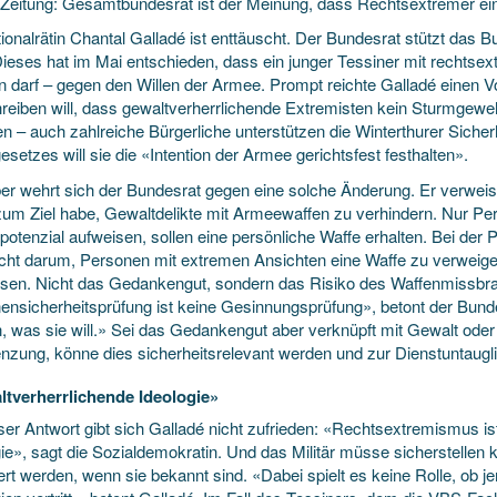
 Zeitung: Gesamtbundesrat ist der Meinung, dass Rechtsextremer eine
ionalrätin Chantal Galladé ist enttäuscht. Der Bundesrat stützt das 
 Dieses hat im Mai entschieden, dass ein junger Tessiner mit recht
n darf – gegen den Willen der Armee. Prompt reichte Galladé einen Vo
hreiben will, dass gewaltverherrlichende Extremisten kein Sturmgeweh
n – auch zahlreiche Bürgerliche unterstützen die Winterthurer Sicherh
gesetzes will sie die «Inten­tion der Armee gerichtsfest festhalten».
er wehrt sich der Bundesrat gegen eine solche Änderung. Er verweist
zum Ziel habe, Gewalt­delikte mit Armeewaffen zu verhindern. Nur Per
potenzial aufweisen, sollen eine persönliche Waffe erhalten. Bei der
icht darum, Personen mit extremen Ansichten eine Waffe zu verweig
ssen. Nicht das Gedankengut, sondern das Risiko des Waffenmissbr
en­sicherheitsprüfung ist keine Gesinnungsprüfung», betont der Bunde
, was sie will.» Sei das Gedankengut aber verknüpft mit Gewalt ode
nzung, könne dies sicherheitsrelevant werden und zur Dienstuntaugli
tverherrlichende Ideologie»
ser Antwort gibt sich Galladé nicht zufrieden: «Rechtsextremismus is
gie», sagt die Sozialdemokratin. Und das Militär müsse sicherstellen
ert werden, wenn sie bekannt sind. «Dabei spielt es keine Rolle, ob 