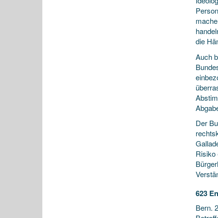
Ideolog
Person
mache 
handel
die Hä
Auch be
Bundes
einbez
überras
Abstim
Abgabe
Der Bun
rechtsk
Galladé
Risiko
Bürger
Verstä
623 E
Bern. 
Betrof