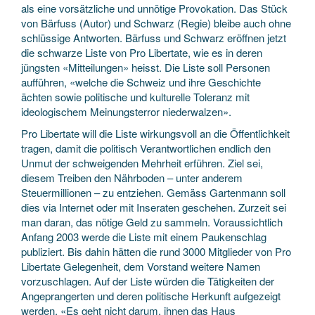
als eine vorsätzliche und unnötige Provokation. Das Stück
von Bärfuss (Autor) und Schwarz (Regie) bleibe auch ohne
schlüssige Antworten. Bärfuss und Schwarz eröffnen jetzt
die schwarze Liste von Pro Libertate, wie es in deren
jüngsten «Mitteilungen» heisst. Die Liste soll Personen
aufführen, «welche die Schweiz und ihre Geschichte
ächten sowie politische und kulturelle Toleranz mit
ideologischem Meinungsterror niederwalzen».
Pro Libertate will die Liste wirkungsvoll an die Öffentlichkeit
tragen, damit die politisch Verantwortlichen endlich den
Unmut der schweigenden Mehrheit erführen. Ziel sei,
diesem Treiben den Nährboden – unter anderem
Steuermillionen – zu entziehen. Gemäss Gartenmann soll
dies via Internet oder mit Inseraten geschehen. Zurzeit sei
man daran, das nötige Geld zu sammeln. Voraussichtlich
Anfang 2003 werde die Liste mit einem Paukenschlag
publiziert. Bis dahin hätten die rund 3000 Mitglieder von Pro
Libertate Gelegenheit, dem Vorstand weitere Namen
vorzuschlagen. Auf der Liste würden die Tätigkeiten der
Angeprangerten und deren politische Herkunft aufgezeigt
werden. «Es geht nicht darum, ihnen das Haus