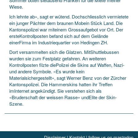
Sommer boten sietausend Franken für die Miete meiner
Wiese.
Ich lehnte ab», sagt er wütend. Dochschliesslich vermietete
ein junger Pächter dem braunen Mobein Stück Land. Die
Kantonspolizei war miteinem Grossaufgebot vor Ort. Der
ersteKontrollposten befand sich auf dem Gelände
einerFirma im Industriequartier von Hedingen ZH.
Dort versammelten sich die Glatzen. MitShuttlebussen
wurden sie zum Festplatz gefahren. An weiteren
Kontrollposten filzte diePolizei die Skins auf Waffen, Nazi-
und andere Symbole. «Es wurde kein
Materialsichergestellt», sagt Werner Benz von der Zürcher
Kantonspolizei. Die Hammerskins hatten ihr Treffen
imInternet angekündigt. Sie verstehen sich als
«Bruderschaft der weissen Rasse» undElite der Skin-
Szene.
Disclaimer
|
Kontakt
|
follow us on mastodon