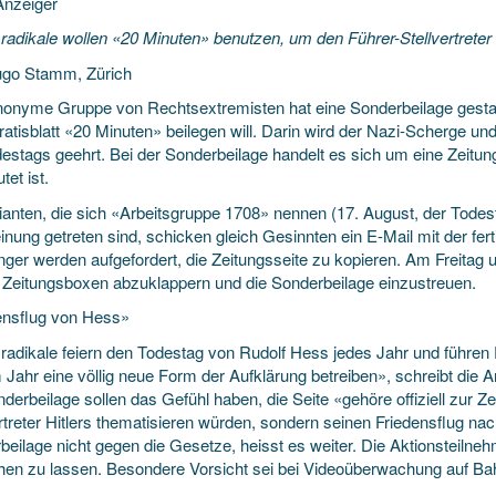
nzeiger
radikale wollen «20 Minuten» benutzen, um den Führer-Stellvertret
go Stamm, Zürich
nonyme Gruppe von Rechtsextremisten hat eine Sonderbeilage gestal
tisblatt «20 Minuten» beilegen will. Darin wird der Nazi-Scherge und 
estags geehrt. Bei der Sonderbeilage handelt es sich um eine Zeitungs
tet ist.
tianten, die sich «Arbeitsgruppe 1708» nennen (17. August, der Todes
nung getreten sind, schicken gleich Gesinnten ein E-Mail mit der fer
ger werden aufgefordert, die Zeitungsseite zu kopieren. Am Freitag
 Zeitungsboxen abzuklappern und die Sonderbeilage einzustreuen.
ensflug von Hess»
radikale feiern den Todestag von Rudolf Hess jedes Jahr und führen
 Jahr eine völlig neue Form der Aufklärung betreiben», schreibt die 
derbeilage sollen das Gefühl haben, die Seite «gehöre offiziell zur Ze
rtreter Hitlers thematisieren würden, sondern seinen Friedensflug na
beilage nicht gegen die Gesetze, heisst es weiter. Die Aktionsteilne
hen zu lassen. Besondere Vorsicht sei bei Videoüberwachung auf Ba