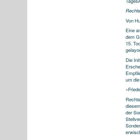
TagesA
Rechts
Von Hu
Eine a
dem Gra
15. Tod
gelayou
Die Ini
Erschei
Empfän
um die
«Fried
Rechts
diesem
der Son
Stellve
Sonder
erwisc