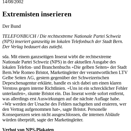
14/08/2002
Extremisten inserieren
Der Bund
TELEFONBUCH / Die rechtsextreme Nationale Partei Schweiz
(NPS) inseriert ganzseitig im lokalen Telefonbuch der Stadt Bern.
Der Verlag bedauert das zutiefst.
sda. Mit einem ganzseitigen Inserat wirbt die rechtsextreme
Nationale Partei Schweiz (NPS)
in der aktuellen Ausgabe des
lokalen Telefon- und Branchenbuchs «Die gelben Seiten» der Stadt
Bern.Wie Romeo Bristot, Marketingleiter der verantwortlichen LTV
Gelbe Seiten AG, gestern gegenüber der Schweizerischen
Depeschenagentur erklärte, handle es sich dabei um einen klaren
Verstoss gegen interne Richtlinien. «Uns ist ein schrecklicher Fehler
unterlaufen», räumte Bristot ein. Das Inserat werde sofort entfernt,
was allerdings erst Auswirkungen auf die nächste Auflage habe.
«Wir werden der Ursache des Fehlers nachgehen und eruieren, wer
den Vertrag aufgenommen hat», sagte Bristot. Personelle
Konsequenzen seien nicht ausgeschlossen, die internen Abläufe
würden überprüft, sagte der Marketingleiter.
Verbot von NPS-Plakaten