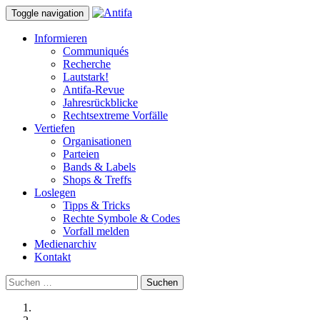
Toggle navigation
Informieren
Communiqués
Recherche
Lautstark!
Antifa-Revue
Jahresrückblicke
Rechtsextreme Vorfälle
Vertiefen
Organisationen
Parteien
Bands & Labels
Shops & Treffs
Loslegen
Tipps & Tricks
Rechte Symbole & Codes
Vorfall melden
Medienarchiv
Kontakt
Suchen
nach: