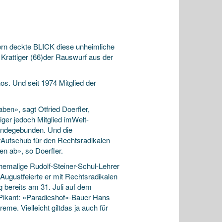
n deckte BLICK diese unheimliche
Krattiger (66)der Rauswurf aus der
nos. Und seit 1974 Mitglied der
ben», sagt Otfried Doerfler,
ger jedoch Mitglied imWelt-
ändegebunden. Und die
erAufschub für den Rechtsradikalen
en ab», so Doerfler.
emalige Rudolf-Steiner-Schul-Lehrer
Augustfeierte er mit Rechtsradikalen
 bereits am 31. Juli auf dem
 Pikant: «Paradieshof»-Bauer Hans
me. Vielleicht giltdas ja auch für