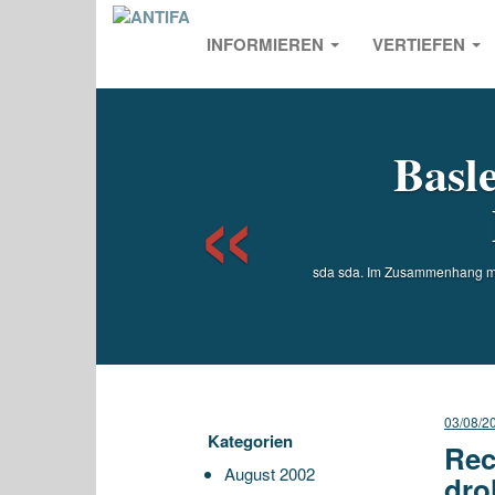
INFORMIEREN
VERTIEFEN
Previou
Basle
sda sda. Im Zusammenhang mit
03/08/2
Kategorien
Rec
August 2002
dro