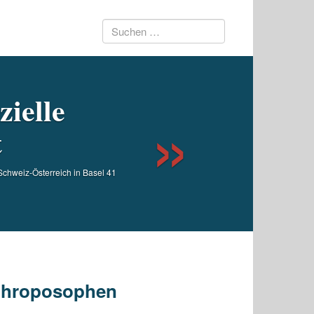
Suchen
Next
nach:
zielle
t
chweiz-Österreich in Basel 41
nthroposophen