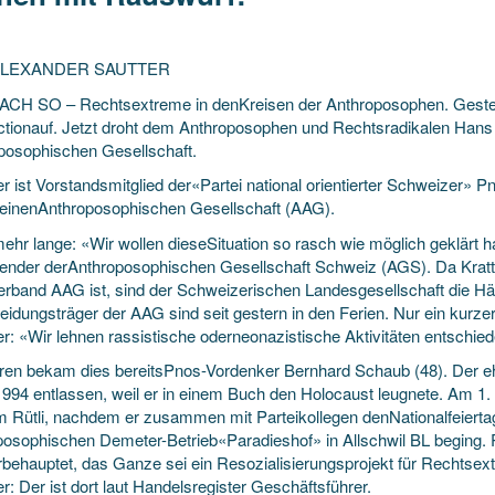
ALEXANDER SAUTTER
H SO – Rechtsextreme in denKreisen der Anthroposophen. Gester
tionauf. Jetzt droht dem Anthroposophen und Rechtsradikalen Hans 
posophischen Gesellschaft.
er ist Vorstandsmitglied der«Partei national orientierter Schweizer» P
einenAnthroposophischen Gesellschaft (AAG).
ehr lange: «Wir wollen dieseSituation so rasch wie möglich geklärt ha
zender derAnthroposophischen Gesellschaft Schweiz (AGS). Da Kratti
rband AAG ist, sind der Schweizerischen Landesgesellschaft die H
eidungsträger der AAG sind seit gestern in den Ferien. Nur ein kurz
er: «Wir lehnen rassistische oderneonazistische Aktivitäten entschied
ren bekam dies bereitsPnos-Vordenker Bernhard Schaub (48). Der eh
994 entlassen, weil er in einem Buch den Holocaust leugnete. Am 1. 
m Rütli, nachdem er zusammen mit Parteikollegen denNationalfeiertag
posophischen Demeter-Betrieb«Paradieshof» in Allschwil BL beging.
ehauptet, das Ganze sei ein Resozialisierungsprojekt für Rechtsextre
er: Der ist dort laut Handelsregister Geschäftsführer.