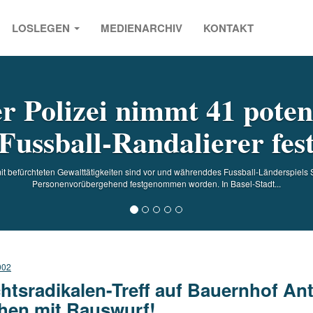
LOSLEGEN
MEDIENARCHIV
KONTAKT
s
r Polizei nimmt 41 poten
Fussball-Randalierer fes
 befürchteten Gewalttätigkeiten sind vor und währenddes Fussball-Länderspiels S
Personenvorübergehend festgenommen worden. In Basel-Stadt...
002
htsradikalen-Treff auf Bauernhof A
hen mit Rauswurf!