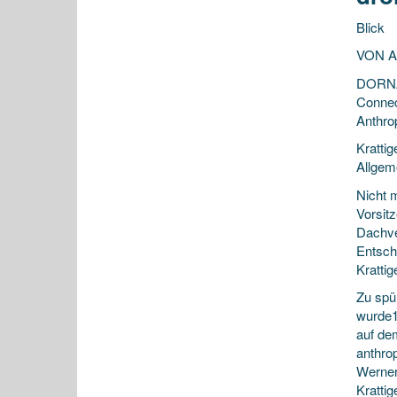
Blick
VON 
DORNAC
Connec
Anthro
Krattig
Allgem
Nicht m
Vorsit
Dachve
Entsch
Krattig
Zu spü
wurde1
auf de
anthro
Wernerb
Krattig