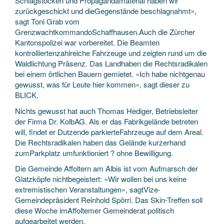
Schlagstöcken und Propagandamaterial haben wir
zurückgeschickt und dieGegenstände beschlagnahmt»,
sagt Toni Grab vom
GrenzwachtkommandoSchaffhausen.Auch die Zürcher
Kantonspolizei war vorbereitet. Die Beamten
kontrolliertenzahlreiche Fahrzeuge und zeigten rund um die
Waldlichtung Präsenz. Das Landhaben die Rechtsradikalen
bei einem örtlichen Bauern gemietet. «Ich habe nichtgenau
gewusst, was für Leute hier kommen», sagt dieser zu
BLICK.
Nichts gewusst hat auch Thomas Hediger, Betriebsleiter
der Firma Dr. KolbAG. Als er das Fabrikgelände betreten
will, findet er Dutzende parkierteFahrzeuge auf dem Areal.
Die Rechtsradikalen haben das Gelände kurzerhand
zumParkplatz umfunktioniert ? ohne Bewilligung.
Die Gemeinde Affoltern am Albis ist vom Aufmarsch der
Glatzköpfe nichtbegeistert: «Wir wollen bei uns keine
extremistischen Veranstaltungen», sagtVize-
Gemeindepräsident Reinhold Spörri. Das Skin-Treffen soll
diese Woche imAffoltemer Gemeinderat politisch
aufgearbeitet werden.