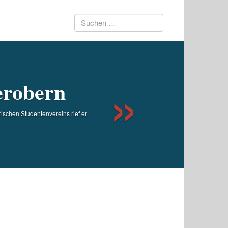
Suchen
Next
nach:
erobern
schen Studentenvereins rief er