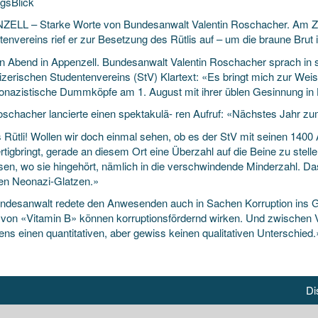
gsBlick
ELL – Starke Worte von Bundesanwalt Valentin Roschacher. Am Ze
tenvereins rief er zur Besetzung des Rütlis auf – um die braune Brut
n Abend in Appenzell. Bundesanwalt Valentin
Roschacher sprach in s
zerischen Studentenvereins (StV) Klartext: «Es bringt mich zur Wei
onazistische Dummköpfe am 1. August mit ihrer üblen Gesinnung in 
schacher lancierte einen spektakulä- ren Aufruf: «Nächstes Jahr zum
s Rütli! Wollen wir doch einmal sehen, ob es der StV mit seinen 1400
ertigbringt, gerade an diesem Ort eine Überzahl auf die Beine zu stell
sen, wo sie hingehört, nämlich in die verschwindende Minderzahl. Da
den Neonazi-Glatzen.»
ndesanwalt redete den Anwesenden auch in Sachen Korruption ins
von «Vitamin B» können korruptionsfördernd wirken. Und zwischen Vet
ns einen quantitativen, aber gewiss keinen qualitativen Unterschied.
Di