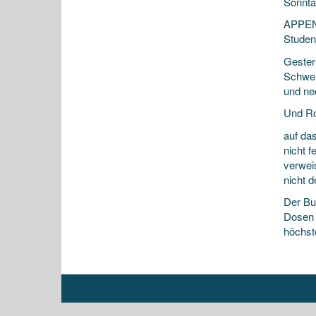
Sonnta
APPENZ
Studen
Gester
Schwei
und ne
Und Ro
auf da
nicht f
verwei
nicht 
Der Bu
Dosen 
höchste