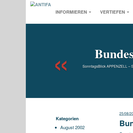
INFORMIEREN
VERTIEFEN
Previou
Bundes
SonntagsBlick APPENZELL – Sta
25/08/2
Kategorien
Bun
August 2002