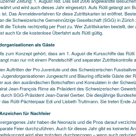
uzerner Zeitung: 1. August red. Das seit 2006 angewandte Besucherko
ewährt und wird auch dieses Jahr eingesetzt. Aufs Rütli gelangt am B
 ist. Das Anmeldeverfahren für diese Zutrittskarten ist eröffnet. Bes
 an die Schweizerische Gemeinnützige Gesellschaft (SGG) in Zürich zu
llt die Tickets rechtzeitig per Post zu. Wer Zutrittskarten bestellt, d
ist auch für die kostenlose Überfahrt aufs Rütli gültig.
organisationen als Gäste
lls zum Konzept gehört, dass am 1. August die Kursschiffe das Rütli
angt man nur mit einem Pendelschiff und separater Zutrittskontrolle a
en Auftritten der Pro Juventute und des Schweizerischen Fussballv
e Jugendorganisationen Jungwacht und Blauring offizielle Gäste der R
ter aus den ausländischen Botschaften und Konsulaten in der Schweiz 
alrat Jean-François Rime als Präsident des Schweizerischen Gewerbe
 durch SGG-Präsident Jean-Daniel Gerber. Die diesjährige Bundesfeier
r das Rütli-Pächterpaar Edi und Lisbeth Truttmann. Sie treten Ende J
Anzeichen für Nachfeier
vergangenes Jahr haben die Neonazis und die Pnos darauf verzichte
eparate Feier durchzuführen. Auch für dieses Jahr gibt es keinerlei 
heitskonzept wird aber trotzdem durchgezogen – wenn auch reduziert