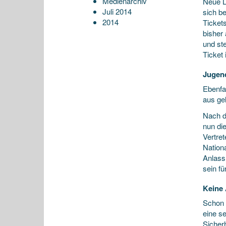
Medienarchiv
Neue L
Juli 2014
sich b
2014
Tickets
bisher
und ste
Ticket 
Jugend
Ebenfa
aus gel
Nach d
nun di
Vertre
Nation
Anlass
sein fü
Keine 
Schon 
eine s
Sicher