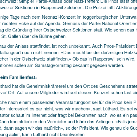
schweiz: Simpler Partei-Anlass oder Nazi-Treffen: Die Pnos lässt offe
eizer Sektionen in Rapperswil zelebriert. Die Polizei trifft Abklärung
nige Tage nach dem Neonazi-Konzert im toggenburgischen Unterwass
r rechten Ecke auf der Agenda. Gemäss der Partei National Orientier
g die Gründung ihrer Ostschweizer Sektionen statt. Wie schon das K
 St. Gallen über die Bühne gehen.
au der Anlass stattfindet, ist noch unbekannt. Auch Pnos-Präsident 
taltungsort noch nicht nennen: «Das macht bei der derzeitigen Hetz
cher in der Ostschweiz stattfinden.» Ob das in Rapperswil sein wird, 
ationen sollen am Samstagvormittag bekannt gegeben werden.
eim Familienfest»
üthard hat die Geheimniskrämerei um den Ort des Geschehens strate
 vor Ort. Auf unsere Mitglieder wird seit diesem Konzert schon fast e
che nach einem passenden Veranstaltungsort sei für die Pnos kein 
er interessiert es gar nicht, was wir machen», sagt Lüthard. Es sei w
sator schaut im Internet oder fragt bei Bekannten nach, wo es ein pa
Dann kontaktiere er den Vermieter und kläre das Anliegen. «Falls jem
nd, dann sagen wir das natürlich», so der Präsident. Wie genau die S
ng ablief, kann Lüthard nicht beantworten.