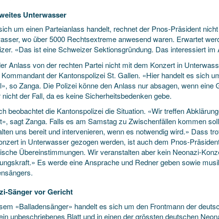
weites Unterwasser
sich um einen Parteianlass handelt, rechnet der Pnos-Präsident nich
asser, wo über 5000 Rechts­extreme anwesend waren. Erwartet werd
zer. «Das ist eine Schweizer Sektionsgründung. Das interessiert im
er Anlass von der rechten Partei nicht mit dem Konzert in Unterwasse
 Kommandant der Kantonspolizei St. Gallen. «Hier handelt es sich u
gal», so Zanga. Die Polizei könne den Anlass nur absagen, wenn eine 
r nicht der Fall, da es keine Sicherheitsbedenken gebe.
h beobachtet die Kantonspolizei die Situation. «Wir treffen Abklärun
t», sagt Zanga. Falls es am Samstag zu Zwischenfällen kommen sollte,
alten uns bereit und intervenieren, wenn es notwendig wird.» Dass tro
nzert in Unterwasser gezogen werden, ist auch dem Pnos-Präsidente
gische Übereinstimmungen. Wir veranstalten aber kein Neonazi-Konzert
ungskraft.» Es werde eine Ansprache und Redner geben sowie musik
ensängers.
i-Sänger vor Gericht
esem «Balladensänger» handelt es sich um den Frontmann der deuts
kein unbeschriebenes Blatt und in einen der grössten deutschen Neonaz