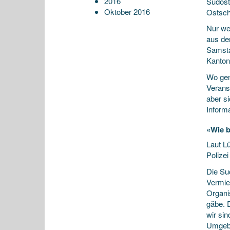
2016
Südost
Oktober 2016
Ostschw
Nur we
aus de
Samsta
Kanton
Wo gen
Verans
aber si
Inform
«Wie b
Laut L
Polizei
Die Su
Vermiet
Organi
gäbe. 
wir si
Umgebu