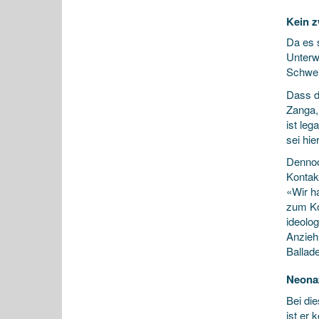
Kein z
Da es 
Unterw
Schwei
Dass d
Zanga,
ist le
sei hie
Dennoc
Kontak
«Wir h
zum Ko
ideolo
Anzieh
Ballad
Neonaz
Bei di
ist er 