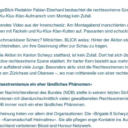
gsBlick-Redaktor Fabian Eberhard beobachtet die rechtsextreme Sze
r Ku-Klux-Klan-Aufmarsch vom Montag kein Zufall.
rendes Video aus der Innerschweiz: Am Montagabend marschierten 
en mit Fackeln und Ku-Klux-Klan-Kutten auf. Passanten sind schocki
schmackloser Scherz? Mitnichten. BLICK weiss: Hinter der Aktion st
chtstreiben, um ihre Gesinnung offen zur Schau zu tragen.
e Aktion im Kanton Schwyz stattfand, ist kein Zufall. Dort hat sich übe
ktive rechtsextreme Szene etabliert. Ihr harter Kern besteht aus me
er auffallend viele Junge. Besonders aktiv sind die Rechtsextremen 
e am Zürichsee und Obersee –, wo man mittlerweile von einer rechte
tsextremismus ein eher ländliches Phänomen»
er Nachrichtendienst des Bundes (NDB) stellte in seinem letzten Sic
ntonen mit überdurchschnittlich vielen gewaltbereiten Rechtsextremi
DB immer noch ein eher ländliches Phänomen.
cheinung treten vor allem drei Organisationen: Die «Brigade 8 Schwyz
e «Kameradschaft Heimattreu». Sie alle pflegen enge Kontakte ins 
tschland verbotenen Blood-and-Honour-Netzwerk.