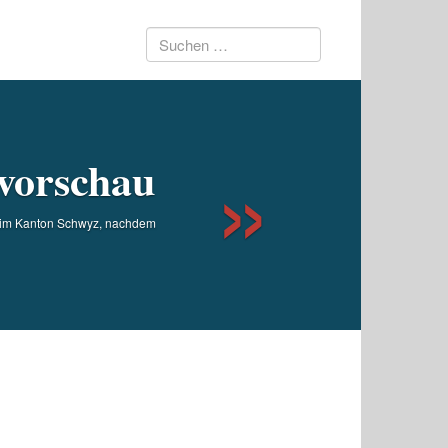
Suchen
Next
nach:
vorschau
g im Kanton Schwyz, nachdem