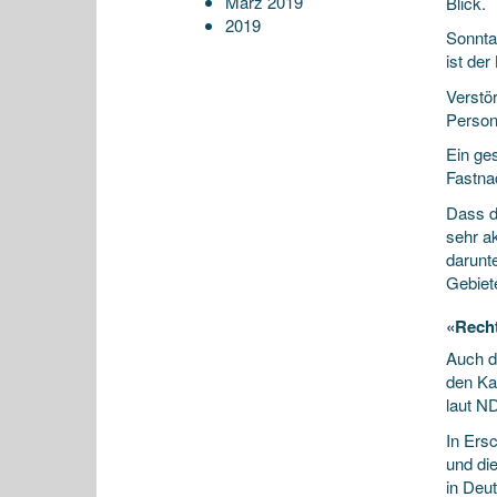
März 2019
Blick.
2019
Sonnta
ist de
Verstö
Person
Ein ge
Fastna
Dass di
sehr a
darunt
Gebiet
«Rech
Auch d
den Ka
laut N
In Ers
und di
in Deu