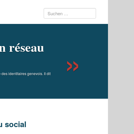
Suchen
Next
nach:
n réseau
s identitaires genevois. Il dit
u social