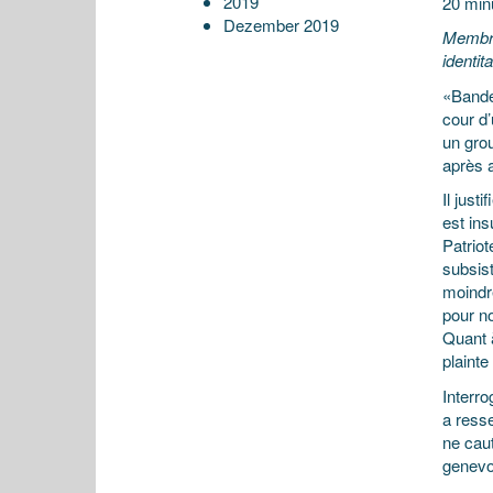
2019
20 min
Dezember 2019
Membre
identit
«Bande
cour d’
un grou
après a
Il just
est ins
Patriot
subsis
moindr
pour n
Quant à
plainte
Interro
a resse
ne cau
genevo