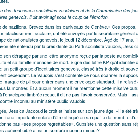
utes.
 des Jeunesses socialistes vaudoises et de la Commission des jeu
aires genevois. Il dit avoir agi sous le coup de l’émotion.
 de nazillons. Crevez dans les caniveaux de Genève.» Ces propos, sui
un établissement scolaire, ont été envoyés par le secrétaire général d
pe de nationalistes genevois, le jeudi 12 décembre. Âgé de 17 ans, i
voir été entendu par la présidente du Parti socialiste vaudois, Jessi
ifie son dérapage par une lettre anonyme reçue par la poste au domicile 
ulté et sa famille menacée de mort. Signé des lettre KP qu’il identifie
e: un petit groupe d’identitaires genevois, classé très à droite et sou
tent cependant. Le Vaudois s’est contenté de nous scanner la suppo
e marque de pli pour entrer dans une enveloppe standard. Il a refu
ous la montrer. Et à aucun moment il ne mentionne cette missive ou
 l’enveloppe timbrée reçue, il dit ne pas l’avoir conservée. Mais il ass
 contre inconnu au ministère public vaudois.
gée, Jessica Jaccoud le croit et insiste sur son jeune âge: «Il a été tr
nti une importante colère d’être attaqué en sa qualité de membre d’un p
tionne pas «ses propos regrettables». Subsiste une question sans rép
is auraient ciblé ainsi un sombre inconnu mineur?