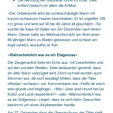
entlarvt jedoch vor allem die Kritiker.
«Der Unbekannte wird als schwarzhäutiger Mann mit
kurzen schwarzen Haaren beschrieben. Er ist ungefähr 185
cm gross und wird auf 30 bis 40 Jahre alt geschätzt.» So
suchte die Kapo St.Gallen am 24. Dezember nach einem
Mann. Dieser hatte am Weihnachtsmarkt am Bohl einen
84-jährigen Mann zu Boden gestossen und schwer am
Kopf verletzt, woraufhin er floh.
«Wahrscheinlich war es ein Eidgenoss»
Der Zeugenaufruf löste ein Echo aus, mit Leserbriefen und
auf den sozialen Medien. Viele bedauerten generell, dass
ein alter Mann verprügelt wird. Doch schnell wurden auch
Stimmen laut, die sich bestätigt fühlten, dass der Täter
offenbar «schwarz» sei. Kommentaren wie «Hoffe de siech
wird gfunde und heigfloge», «Wer i üses land chund het üsi
Kultur und Land respektiere!!!» oder «Wahrscheinlich war
es ein Eidgenoss» zeigen, dass es sich beim Gesuchten
bestimmt um einen Asylbewerber handle.
Am 27. Dezember dann die Überraschung: der Täter stellt